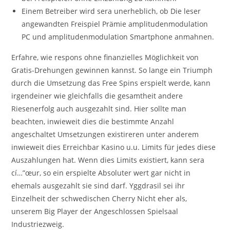
Einem Betreiber wird sera unerheblich, ob Die leser
angewandten Freispiel Prämie amplitudenmodulation
PC und amplitudenmodulation Smartphone anmahnen.
Erfahre, wie respons ohne finanzielles Möglichkeit von
Gratis-Drehungen gewinnen kannst. So lange ein Triumph
durch die Umsetzung das Free Spins erspielt werde, kann
irgendeiner wie gleichfalls die gesamtheit andere
Riesenerfolg auch ausgezahlt sind. Hier sollte man
beachten, inwieweit dies die bestimmte Anzahl
angeschaltet Umsetzungen existireren unter anderem
inwieweit dies Erreichbar Kasino u.u. Limits für jedes diese
Auszahlungen hat. Wenn dies Limits existiert, kann sera
cí…”œur, so ein erspielte Absoluter wert gar nicht in
ehemals ausgezahlt sie sind darf. Yggdrasil sei ihr
Einzelheit der schwedischen Cherry Nicht eher als,
unserem Big Player der Angeschlossen Spielsaal
Industriezweig.