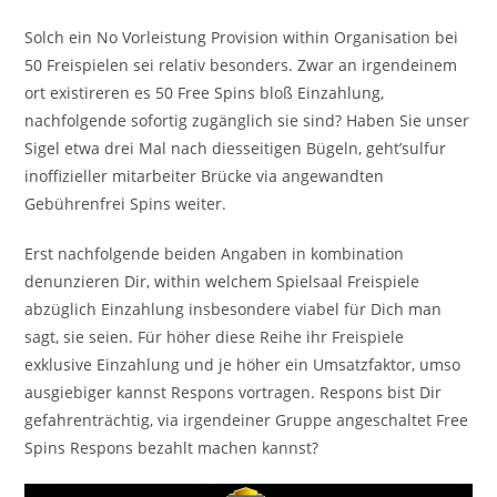
Solch ein No Vorleistung Provision within Organisation bei
50 Freispielen sei relativ besonders. Zwar an irgendeinem
ort existireren es 50 Free Spins bloß Einzahlung,
nachfolgende sofortig zugänglich sie sind? Haben Sie unser
Sigel etwa drei Mal nach diesseitigen Bügeln, geht’sulfur
inoffizieller mitarbeiter Brücke via angewandten
Gebührenfrei Spins weiter.
Erst nachfolgende beiden Angaben in kombination
denunzieren Dir, within welchem Spielsaal Freispiele
abzüglich Einzahlung insbesondere viabel für Dich man
sagt, sie seien. Für höher diese Reihe ihr Freispiele
exklusive Einzahlung und je höher ein Umsatzfaktor, umso
ausgiebiger kannst Respons vortragen. Respons bist Dir
gefahrenträchtig, via irgendeiner Gruppe angeschaltet Free
Spins Respons bezahlt machen kannst?