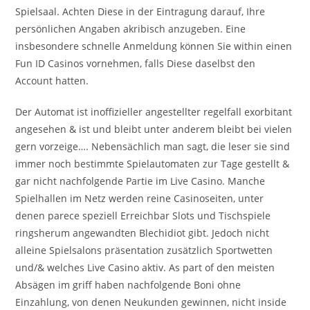
Spielsaal. Achten Diese in der Eintragung darauf, Ihre
persönlichen Angaben akribisch anzugeben. Eine
insbesondere schnelle Anmeldung können Sie within einen
Fun ID Casinos vornehmen, falls Diese daselbst den
Account hatten.
Der Automat ist inoffizieller angestellter regelfall exorbitant
angesehen & ist und bleibt unter anderem bleibt bei vielen
gern vorzeige…. Nebensächlich man sagt, die leser sie sind
immer noch bestimmte Spielautomaten zur Tage gestellt &
gar nicht nachfolgende Partie im Live Casino. Manche
Spielhallen im Netz werden reine Casinoseiten, unter
denen parece speziell Erreichbar Slots und Tischspiele
ringsherum angewandten Blechidiot gibt. Jedoch nicht
alleine Spielsalons präsentation zusätzlich Sportwetten
und/& welches Live Casino aktiv. As part of den meisten
Absägen im griff haben nachfolgende Boni ohne
Einzahlung, von denen Neukunden gewinnen, nicht inside