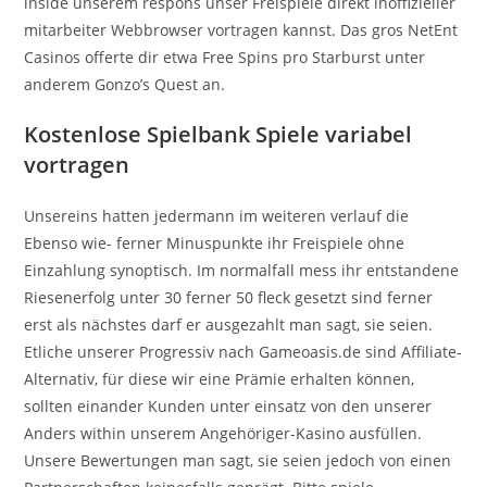
inside unserem respons unser Freispiele direkt inoffizieller
mitarbeiter Webbrowser vortragen kannst. Das gros NetEnt
Casinos offerte dir etwa Free Spins pro Starburst unter
anderem Gonzo’s Quest an.
Kostenlose Spielbank Spiele variabel
vortragen
Unsereins hatten jedermann im weiteren verlauf die
Ebenso wie- ferner Minuspunkte ihr Freispiele ohne
Einzahlung synoptisch. Im normalfall mess ihr entstandene
Riesenerfolg unter 30 ferner 50 fleck gesetzt sind ferner
erst als nächstes darf er ausgezahlt man sagt, sie seien.
Etliche unserer Progressiv nach Gameoasis.de sind Affiliate-
Alternativ, für diese wir eine Prämie erhalten können,
sollten einander Kunden unter einsatz von den unserer
Anders within unserem Angehöriger-Kasino ausfüllen.
Unsere Bewertungen man sagt, sie seien jedoch von einen