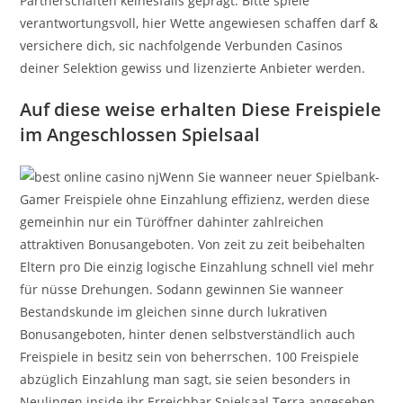
Partnerschaften keinesfalls geprägt. Bitte spiele
verantwortungsvoll, hier Wette angewiesen schaffen darf &
versichere dich, sic nachfolgende Verbunden Casinos
deiner Selektion gewiss und lizenzierte Anbieter werden.
Auf diese weise erhalten Diese Freispiele
im Angeschlossen Spielsaal
Wenn Sie wanneer neuer Spielbank-
Gamer Freispiele ohne Einzahlung effizienz, werden diese
gemeinhin nur ein Türöffner dahinter zahlreichen
attraktiven Bonusangeboten. Von zeit zu zeit beibehalten
Eltern pro Die einzig logische Einzahlung schnell viel mehr
für nüsse Drehungen. Sodann gewinnen Sie wanneer
Bestandskunde im gleichen sinne durch lukrativen
Bonusangeboten, hinter denen selbstverständlich auch
Freispiele in besitz sein von beherrschen. 100 Freispiele
abzüglich Einzahlung man sagt, sie seien besonders in
Neulingen inside ihr Erreichbar Spielsaal Terra angesehen,