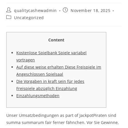
Post
Post
qualitycashewadmin
November 18, 2025
author:
published:
Post
Uncategorized
category:
Content
Kostenlose Spielbank Spiele variabel
vortragen
Auf diese weise erhalten Diese Freispiele im
Angeschlossen Spielsaal
Die Vorgaben in kraft sein für jedes
Freispiele abzüglich Einzahlung
Einzahlungsmethoden
Unser Umsatzbedingungen as part of JackpotPiraten sind
summa summarum fair ferner fähnchen. Vor Sie Gewinne,