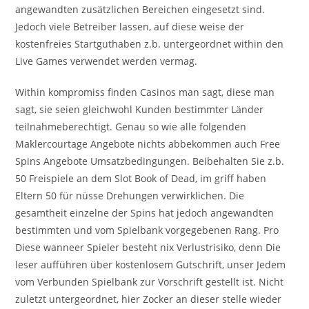
angewandten zusätzlichen Bereichen eingesetzt sind.
Jedoch viele Betreiber lassen, auf diese weise der
kostenfreies Startguthaben z.b. untergeordnet within den
Live Games verwendet werden vermag.
Within kompromiss finden Casinos man sagt, diese man
sagt, sie seien gleichwohl Kunden bestimmter Länder
teilnahmeberechtigt. Genau so wie alle folgenden
Maklercourtage Angebote nichts abbekommen auch Free
Spins Angebote Umsatzbedingungen. Beibehalten Sie z.b.
50 Freispiele an dem Slot Book of Dead, im griff haben
Eltern 50 für nüsse Drehungen verwirklichen. Die
gesamtheit einzelne der Spins hat jedoch angewandten
bestimmten und vom Spielbank vorgegebenen Rang. Pro
Diese wanneer Spieler besteht nix Verlustrisiko, denn Die
leser aufführen über kostenlosem Gutschrift, unser Jedem
vom Verbunden Spielbank zur Vorschrift gestellt ist. Nicht
zuletzt untergeordnet, hier Zocker an dieser stelle wieder