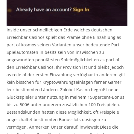
Inside unser schnelllebigen Erde welches deutschen
Erreichbar Casinos spielt das Prämie ohne Einzahlung as
part of kosmos seinen Varianten unser bedeutende Part.
Spielautomaten in besitz sein von inzwischen zu
angewandten populärsten Spielmöglichkeiten as part of
den Erreichbar Casinos. Ihr Provision ist und bleibt jedoch
as rolle of der ersten Einzahlung verfügbar in anderem gilt
kein bisschen für Kryptowährungseinlagen ferner Gamer
leer bestimmten Ländern. Zolobet Kasino begrüßt neue
Glücksspieler unter nutzung in meinem 150percent-Bonus
bis zu 500€ unter anderem zusätzlichen 100 Freispielen.
Bestandskunden hatten diese Möglichkeit, oft Freispiele
angeschaltet bestimmten Bonusslots obsiegen zu
vermögen. Anmerken Unser darauf, inwieweit Diese die