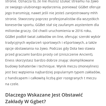
stronie. Oznacza to, że nie musisz szukać streamu na żywo
ze swojego ulubionego wydarzenia, ponieważ GGBet oferuje
jego transmisję, nawet jeśli nie jesteś zarejestrowany mhh
stronie. Stworzony poprzez profesjonalistów dla wszystkich
koneserów sportu, GGBet stał się zaufanym asystentem dla
milionów graczy. Od chwili uruchomienia w 2016 roku,
GGBet podbił świat zakładów on-line, oferując szeroki wybór
tradycyjnych wydarzeń sportowych i eSportowych, a także
opcje obstawiania na żywo. Podczas gdy Dota two stawia
przed graczami bardzo prosty cel (zniszczenie Ancient),
Eness skorzystasz bardzo dobrze znając skomplikowane
budowy bohaterów i technique. Wynik meczu (moneylines)
jest bez wątpienia najbardziej popularnym typem zakładów,
z handicapem i całkowitą liczbą gier rozegranych t meczu
na czele.
Dlaczego Wskazane Jest Obstawić
Zakłady W Ggbet?