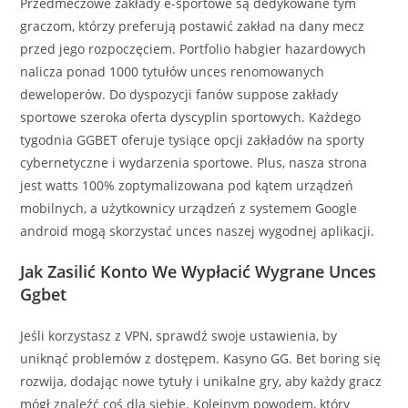
Przedmeczowe zakłady e-sportowe są dedykowane tym
graczom, którzy preferują postawić zakład na dany mecz
przed jego rozpoczęciem. Portfolio habgier hazardowych
nalicza ponad 1000 tytułów unces renomowanych
deweloperów. Do dyspozycji fanów suppose zakłady
sportowe szeroka oferta dyscyplin sportowych. Każdego
tygodnia GGBET oferuje tysiące opcji zakładów na sporty
cybernetyczne i wydarzenia sportowe. Plus, nasza strona
jest watts 100% zoptymalizowana pod kątem urządzeń
mobilnych, a użytkownicy urządzeń z systemem Google
android mogą skorzystać unces naszej wygodnej aplikacji.
Jak Zasilić Konto We Wypłacić Wygrane Unces
Ggbet
Jeśli korzystasz z VPN, sprawdź swoje ustawienia, by
uniknąć problemów z dostępem. Kasyno GG. Bet boring się
rozwija, dodając nowe tytuły i unikalne gry, aby każdy gracz
mógł znaleźć coś dla siebie. Kolejnym powodem, który