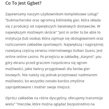
Co To Jest Ggbet?
Zapewniamy naszym użytkownikom kompleksowe usługi”
“bukmacherskie oraz ogromną bibliotekę gier, która składa
się z produkcji od największych światowych dostawców. W
największym możliwym skrócie” “jest in order to be able to
instytucja (lub osoba), która zajmuje się obsługiwaniem oraz
rozliczaniem zakładów sportowych. Największą i najprężniej
rozwijaną częścią serwisu internetowego Vulkan Guess, jest
online online casino. Po przejściu w zakładkę „Kasyno”, you
góry ekranu przed graczem rozpościera się ogrom
możliwości, jakie twórcy przygotowali dla fanów gier
losowych. Nie należy się jednak przejmować nadmiarem
możliwości, bo wszystko zostało bardzo zmyślnie
zaprojektowane i mother swoje miejsce.
Oprócz zakładów na różne dyscypliny, oferujemy transmisje
wielu” “meczów, które można oglądać bezpośrednio na