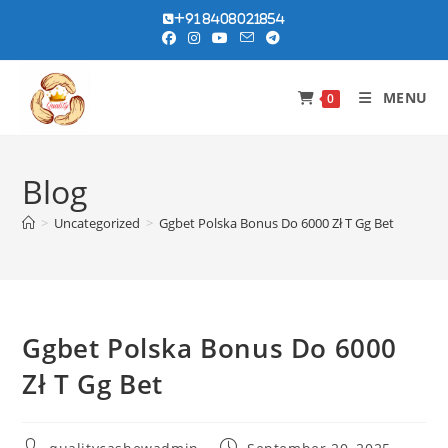
Skip
+91 8408021854
to
content
MENU
0
Blog
>
Uncategorized
>
Ggbet Polska Bonus Do 6000 Zł T Gg Bet
Ggbet Polska Bonus Do 6000
Zł T Gg Bet
Post
Post