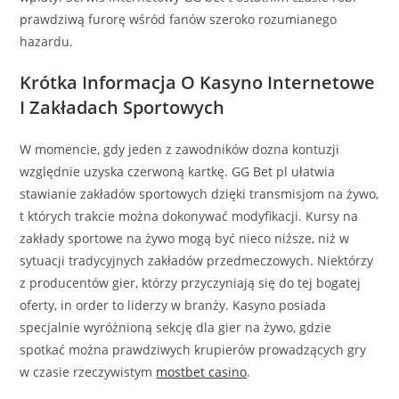
prawdziwą furorę wśród fanów szeroko rozumianego
hazardu.
Krótka Informacja O Kasyno Internetowe
I Zakładach Sportowych
W momencie, gdy jeden z zawodników dozna kontuzji
względnie uzyska czerwoną kartkę. GG Bet pl ułatwia
stawianie zakładów sportowych dzięki transmisjom na żywo,
t których trakcie można dokonywać modyfikacji. Kursy na
zakłady sportowe na żywo mogą być nieco niższe, niż w
sytuacji tradycyjnych zakładów przedmeczowych. Niektórzy
z producentów gier, którzy przyczyniają się do tej bogatej
oferty, in order to liderzy w branży. Kasyno posiada
specjalnie wyróżnioną sekcję dla gier na żywo, gdzie
spotkać można prawdziwych krupierów prowadzących gry
w czasie rzeczywistym
mostbet casino
.