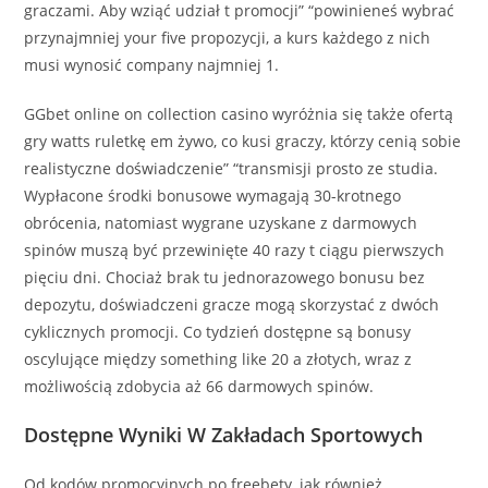
graczami. Aby wziąć udział t promocji” “powinieneś wybrać
przynajmniej your five propozycji, a kurs każdego z nich
musi wynosić company najmniej 1.
GGbet online on collection casino wyróżnia się także ofertą
gry watts ruletkę em żywo, co kusi graczy, którzy cenią sobie
realistyczne doświadczenie” “transmisji prosto ze studia.
Wypłacone środki bonusowe wymagają 30-krotnego
obrócenia, natomiast wygrane uzyskane z darmowych
spinów muszą być przewinięte 40 razy t ciągu pierwszych
pięciu dni. Chociaż brak tu jednorazowego bonusu bez
depozytu, doświadczeni gracze mogą skorzystać z dwóch
cyklicznych promocji. Co tydzień dostępne są bonusy
oscylujące między something like 20 a złotych, wraz z
możliwością zdobycia aż 66 darmowych spinów.
Dostępne Wyniki W Zakładach Sportowych
Od kodów promocyjnych po freebety, jak również