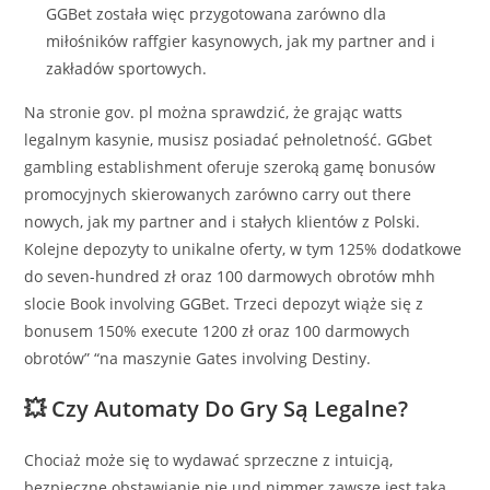
GGBet została więc przygotowana zarówno dla
miłośników raffgier kasynowych, jak my partner and i
zakładów sportowych.
Na stronie gov. pl można sprawdzić, że grając watts
legalnym kasynie, musisz posiadać pełnoletność. GGbet
gambling establishment oferuje szeroką gamę bonusów
promocyjnych skierowanych zarówno carry out there
nowych, jak my partner and i stałych klientów z Polski.
Kolejne depozyty to unikalne oferty, w tym 125% dodatkowe
do seven-hundred zł oraz 100 darmowych obrotów mhh
slocie Book involving GGBet. Trzeci depozyt wiąże się z
bonusem 150% execute 1200 zł oraz 100 darmowych
obrotów” “na maszynie Gates involving Destiny.
💥 Czy Automaty Do Gry Są Legalne?
Chociaż może się to wydawać sprzeczne z intuicją,
bezpieczne obstawianie nie und nimmer zawsze jest taką