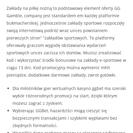
Zakłady na piłkę nożną to podstawowy element oferty GG
Gamble, company jest standardem em każdej platformie
bukmacherskiej. Jednocześnie zakłady sportowe rozpoczęły
swoją internetową podróż wraz unces powstaniem
pierwszych stron” “zakładów sportowych. Te platformy
oferowały graczom wygodę obstawiania wydarzeń
sportowych unces zacisza ich domów. Musisz zrealizować
kod i wykorzystać środki bonusowe na zakłady e-sportowe w
ciągu 13 dni. Kod promocyjny można wymienić mhh
pieniądze, dodatkowe darmowe zakłady, zwrot gotówki.
Dla miłośników gier wirtualnych kasyno ggbet ma szeroki
wybór różnorodnych promocji na start, dzięki którym
możesz zagrać z zyskiem.
Wybierając GGBet, hazardziści mogą cieszyć się
bezpiecznymi transakcjami i szybkimi wypłatami bez
zbędnych formalności.
Wszystkie dane osobowe graczy są starannie szyfrowane