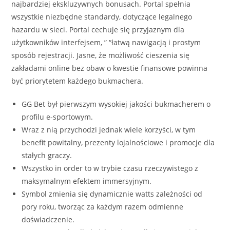
najbardziej ekskluzywnych bonusach. Portal spełnia
wszystkie niezbędne standardy, dotyczące legalnego
hazardu w sieci. Portal cechuje się przyjaznym dla
użytkowników interfejsem, ” “łatwą nawigacją i prostym
sposób rejestracji. Jasne, że możliwość cieszenia się
zakładami online bez obaw o kwestie finansowe powinna
być priorytetem każdego bukmachera.
GG Bet był pierwszym wysokiej jakości bukmacherem o
profilu e-sportowym.
Wraz z nią przychodzi jednak wiele korzyści, w tym
benefit powitalny, prezenty lojalnościowe i promocje dla
stałych graczy.
Wszystko in order to w trybie czasu rzeczywistego z
maksymalnym efektem immersyjnym.
Symbol zmienia się dynamicznie watts zależności od
pory roku, tworząc za każdym razem odmienne
doświadczenie.