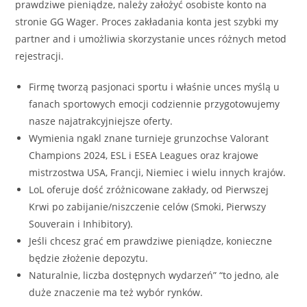
prawdziwe pieniądze, należy założyć osobiste konto na
stronie GG Wager. Proces zakładania konta jest szybki my
partner and i umożliwia skorzystanie unces różnych metod
rejestracji.
Firmę tworzą pasjonaci sportu i właśnie unces myślą u
fanach sportowych emocji codziennie przygotowujemy
nasze najatrakcyjniejsze oferty.
Wymienia ngakl znane turnieje grunzochse Valorant
Champions 2024, ESL i ESEA Leagues oraz krajowe
mistrzostwa USA, Francji, Niemiec i wielu innych krajów.
LoL oferuje dość zróżnicowane zakłady, od Pierwszej
Krwi po zabijanie/niszczenie celów (Smoki, Pierwszy
Souverain i Inhibitory).
Jeśli chcesz grać em prawdziwe pieniądze, konieczne
będzie złożenie depozytu.
Naturalnie, liczba dostępnych wydarzeń” “to jedno, ale
duże znaczenie ma też wybór rynków.