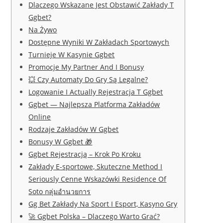
Dlaczego Wskazane Jest Obstawić Zakłady T
Ggbet?
Na Żywo
Dostępne Wyniki W Zakładach Sportowych
Turnieje W Kasynie Ggbet
Promocje My Partner And I Bonusy
💥 Czy Automaty Do Gry Są Legalne?
Logowanie I Actually Rejestracja T Ggbet
Ggbet — Najlepsza Platforma Zakładów
Online
Rodzaje Zakładów W Ggbet
Bonusy W Ggbet 🎁
Ggbet Rejestracją – Krok Po Kroku
Zakłady E-sportowe, Skuteczne Method I
Seriously Cenne Wskazówki Residence Of
Soto กลุ่มอำนวยการ
Gg Bet Zakłady Na Sport I Esport, Kasyno Gry
🚀 Ggbet Polska – Dlaczego Warto Grać?