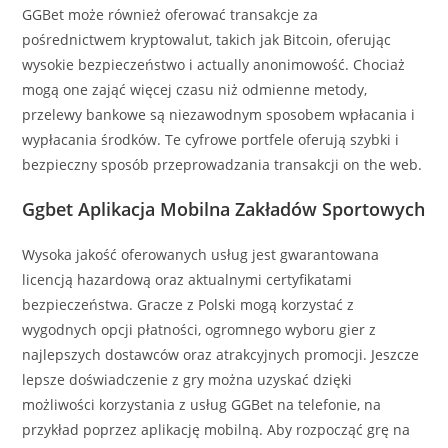
GGBet może również oferować transakcje za
pośrednictwem kryptowalut, takich jak Bitcoin, oferując
wysokie bezpieczeństwo i actually anonimowość. Chociaż
mogą one zająć więcej czasu niż odmienne metody,
przelewy bankowe są niezawodnym sposobem wpłacania i
wypłacania środków. Te cyfrowe portfele oferują szybki i
bezpieczny sposób przeprowadzania transakcji on the web.
Ggbet Aplikacja Mobilna Zakładów Sportowych
Wysoka jakość oferowanych usług jest gwarantowana
licencją hazardową oraz aktualnymi certyfikatami
bezpieczeństwa. Gracze z Polski mogą korzystać z
wygodnych opcji płatności, ogromnego wyboru gier z
najlepszych dostawców oraz atrakcyjnych promocji. Jeszcze
lepsze doświadczenie z gry można uzyskać dzięki
możliwości korzystania z usług GGBet na telefonie, na
przykład poprzez aplikację mobilną. Aby rozpocząć grę na