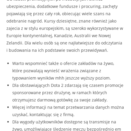
ubezpieczenia, dodatkowe fundusze i procuring, zachęty
pojawiają się przez cały rok, obiecując wiele szans na
odebranie nagród. Kursy dziesiętne, znane również jako
zajecia z w stylu europejskim, są szeroko wykorzystywane w
Europie kontynentalnej, Kanadzie, Australii we Nowej
Zelandii. Dla wielu osób są one najłatwiejsze do odczytania
i budowania na ich podstawie swoich przewidywań.
Warto wspomnieć także o ofercie zakładów na żywo,
które pozwalają wynieść wrażenia związane z
typowaniem wyników mhh jeszcze wyższy poziom.
Dla obstawiających Dota 2 zdarzają się czasem promocje
sponsorowane przez drużynę, w ramach których
otrzymujesz darmową gotówkę za swoje zakłady.
Więcej informacji na temat przetwarzania danych można
uzyskać, kontaktując się z firmą.
Dla wygody użytkowników dostępne są transmisje na
żywo, umożliwiające śledzenie meczu bezpośrednio em