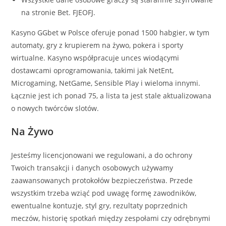
na stronie Bet. FJEOFJ.
Kasyno GGbet w Polsce oferuje ponad 1500 habgier, w tym
automaty, gry z krupierem na żywo, pokera i sporty
wirtualne. Kasyno współpracuje unces wiodącymi
dostawcami oprogramowania, takimi jak NetEnt,
Microgaming, NetGame, Sensible Play i wieloma innymi.
Łącznie jest ich ponad 75, a lista ta jest stale aktualizowana
o nowych twórców slotów.
Na Żywo
Jesteśmy licencjonowani we regulowani, a do ochrony
Twoich transakcji i danych osobowych używamy
zaawansowanych protokołów bezpieczeństwa. Przede
wszystkim trzeba wziąć pod uwagę formę zawodników,
ewentualne kontuzje, styl gry, rezultaty poprzednich
meczów, historię spotkań między zespołami czy odrębnymi