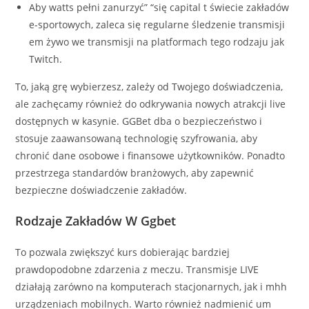
Aby watts pełni zanurzyć” “się capital t świecie zakładów
e-sportowych, zaleca się regularne śledzenie transmisji
em żywo we transmisji na platformach tego rodzaju jak
Twitch.
To, jaką grę wybierzesz, zależy od Twojego doświadczenia,
ale zachęcamy również do odkrywania nowych atrakcji live
dostępnych w kasynie. GGBet dba o bezpieczeństwo i
stosuje zaawansowaną technologię szyfrowania, aby
chronić dane osobowe i finansowe użytkowników. Ponadto
przestrzega standardów branżowych, aby zapewnić
bezpieczne doświadczenie zakładów.
Rodzaje Zakładów W Ggbet
To pozwala zwiększyć kurs dobierając bardziej
prawdopodobne zdarzenia z meczu. Transmisje LIVE
działają zarówno na komputerach stacjonarnych, jak i mhh
urządzeniach mobilnych. Warto również nadmienić um