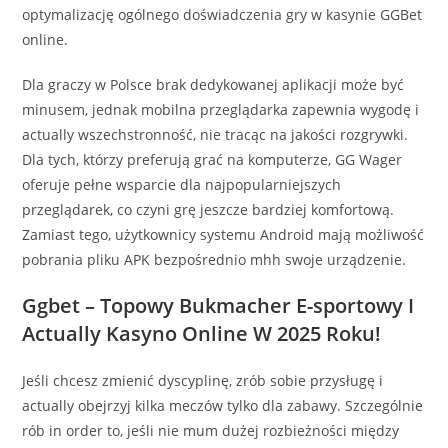
optymalizację ogólnego doświadczenia gry w kasynie GGBet
online.
Dla graczy w Polsce brak dedykowanej aplikacji może być
minusem, jednak mobilna przeglądarka zapewnia wygodę i
actually wszechstronność, nie tracąc na jakości rozgrywki.
Dla tych, którzy preferują grać na komputerze, GG Wager
oferuje pełne wsparcie dla najpopularniejszych
przeglądarek, co czyni grę jeszcze bardziej komfortową.
Zamiast tego, użytkownicy systemu Android mają możliwość
pobrania pliku APK bezpośrednio mhh swoje urządzenie.
Ggbet – Topowy Bukmacher E-sportowy I
Actually Kasyno Online W 2025 Roku!
Jeśli chcesz zmienić dyscyplinę, zrób sobie przysługę i
actually obejrzyj kilka meczów tylko dla zabawy. Szczególnie
rób in order to, jeśli nie mum dużej rozbieżności między