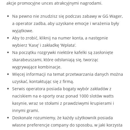
akcje promocyjne unces atrakcyjnymi nagrodami.
Na pewno nie znudzisz się podczas zabawy w GG Wager,
a operator zadba, aby uzyskane emocje i wrażenia były
wyjątkowe.
Aby to zrobić, kliknij na numer konta, a następnie
wybierz ‘Kasę’ i zakładkę ‘Wpłata’.
Na początku rozgrywki niektóre kafelki są zasłonięte
skarabeuszami, które odsłaniają się, tworząc
wygrywające kombinacje.
Więcej informacji na temat przetwarzania danych można
uzyskać, kontaktując się z firmą.
Serwis operatora posiada bogaty wybór zakładów z
naciskiem na e-sporty oraz ponad 1000 slotów watts
kasynie, wraz se stołami z prawdziwymi krupierami i
innymi grami.
Doskonale rozumiemy, że każdy użytkownik posiada
własne preferencje company do sposobu, w jaki korzysta