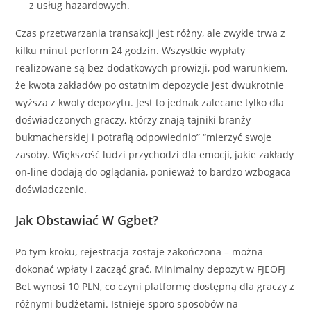
z usług hazardowych.
Czas przetwarzania transakcji jest różny, ale zwykle trwa z
kilku minut perform 24 godzin. Wszystkie wypłaty
realizowane są bez dodatkowych prowizji, pod warunkiem,
że kwota zakładów po ostatnim depozycie jest dwukrotnie
wyższa z kwoty depozytu. Jest to jednak zalecane tylko dla
doświadczonych graczy, którzy znają tajniki branży
bukmacherskiej i potrafią odpowiednio” “mierzyć swoje
zasoby. Większość ludzi przychodzi dla emocji, jakie zakłady
on-line dodają do oglądania, ponieważ to bardzo wzbogaca
doświadczenie.
Jak Obstawiać W Ggbet?
Po tym kroku, rejestracja zostaje zakończona – można
dokonać wpłaty i zacząć grać. Minimalny depozyt w FJEOFJ
Bet wynosi 10 PLN, co czyni platformę dostępną dla graczy z
różnymi budżetami. Istnieje sporo sposobów na