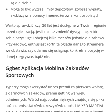
są dla ciebie.
Mogą to być wyższe limity depozytów, szybsze wypłaty,
ekskluzywne bonusy i menedżerowie kont osobistych.
Warto sprawdzić, czy GGBet jest dostępne w Twoim regionie
przed rejestracją. Jeśli chcesz zmienić dyscyplinę, zrób
sobie przysługę i obejrzyj kilka meczów jedynie dla zabawy.
Przykładowo, enthusiast Fortnite ogląda danego streamera
we obstawia, czy uda mu się osiągnąć konkretną pozycję w
danej rozgrywce, bądź nie.
Ggbet Aplikacja Mobilna Zakładów
Sportowych
Typerzy mogą skorzystać unces premii za pierwszą wpłatę,
z darmowych zakładów, premii getting we wielu
odmiennych. Wśród najpopularniejszych znajdują się piłka
nożna, tenis, siatkówka, koszykówka, boks i MIXED MARTIAL
ARTS. Dla zainteresowanych mniej typowymi dyscyplinami