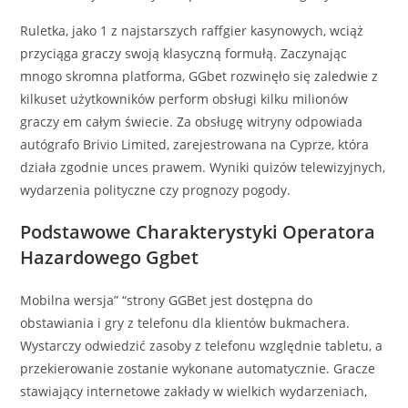
Ruletka, jako 1 z najstarszych raffgier kasynowych, wciąż
przyciąga graczy swoją klasyczną formułą. Zaczynając
mnogo skromna platforma, GGbet rozwinęło się zaledwie z
kilkuset użytkowników perform obsługi kilku milionów
graczy em całym świecie. Za obsługę witryny odpowiada
autógrafo Brivio Limited, zarejestrowana na Cyprze, która
działa zgodnie unces prawem. Wyniki quizów telewizyjnych,
wydarzenia polityczne czy prognozy pogody.
Podstawowe Charakterystyki Operatora
Hazardowego Ggbet
Mobilna wersja” “strony GGBet jest dostępna do
obstawiania i gry z telefonu dla klientów bukmachera.
Wystarczy odwiedzić zasoby z telefonu względnie tabletu, a
przekierowanie zostanie wykonane automatycznie. Gracze
stawiający internetowe zakłady w wielkich wydarzeniach,