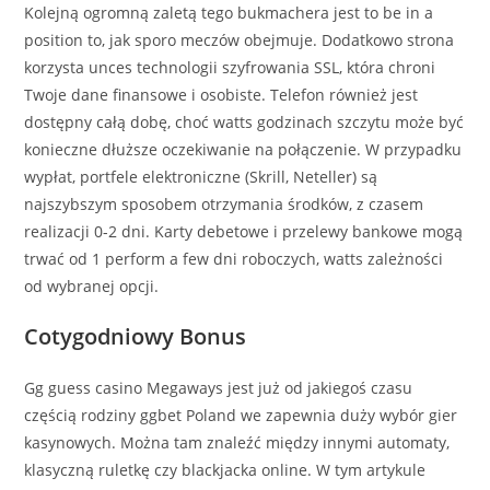
Kolejną ogromną zaletą tego bukmachera jest to be in a
position to, jak sporo meczów obejmuje. Dodatkowo strona
korzysta unces technologii szyfrowania SSL, która chroni
Twoje dane finansowe i osobiste. Telefon również jest
dostępny całą dobę, choć watts godzinach szczytu może być
konieczne dłuższe oczekiwanie na połączenie. W przypadku
wypłat, portfele elektroniczne (Skrill, Neteller) są
najszybszym sposobem otrzymania środków, z czasem
realizacji 0-2 dni. Karty debetowe i przelewy bankowe mogą
trwać od 1 perform a few dni roboczych, watts zależności
od wybranej opcji.
Cotygodniowy Bonus
Gg guess casino Megaways jest już od jakiegoś czasu
częścią rodziny ggbet Poland we zapewnia duży wybór gier
kasynowych. Można tam znaleźć między innymi automaty,
klasyczną ruletkę czy blackjacka online. W tym artykule