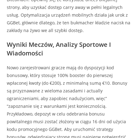
strony, aby uzyskać dostęp carry away w pełni legalnych
usług. Optymalizacja urządzeń mobilnych działa jak urok z
GGBet, głównie dlatego, że ten bukmacher kładzie nacisk na
zakłady na żywo we all szybki dostęp.
Wyniki Meczów, Analizy Sportowe I
Wiadomości
Nowo zarejestrowani gracze mają do dyspozycji kod
bonusowy, który stosuje 100% booster do pierwszej
wpłaconej kwoty (do €200), z minimalną sumą €10. Bonusy
są przyznawane z wieloma zasadami i actually
ograniczeniami, aby zapobiec nadużyciom, więc”
“zapoznanie się z warunkami jest koniecznością.
Przykładowo, depozyt w celu odebrania bonusu
powitalnego musi zostać złożony w ciągu 16 dni od użycia
kodu promocyjnego GGBet. Aby uruchomić strategy
bonusów, odwiedzający stronę musi najpierw potwierdzić