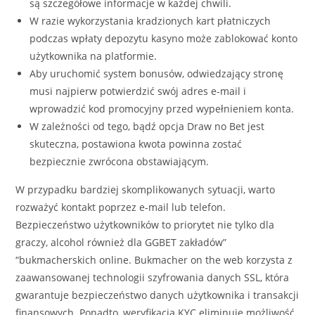
są szczegółowe informacje w każdej chwili.
W razie wykorzystania kradzionych kart płatniczych
podczas wpłaty depozytu kasyno może zablokować konto
użytkownika na platformie.
Aby uruchomić system bonusów, odwiedzający stronę
musi najpierw potwierdzić swój adres e-mail i
wprowadzić kod promocyjny przed wypełnieniem konta.
W zależności od tego, bądź opcja Draw no Bet jest
skuteczna, postawiona kwota powinna zostać
bezpiecznie zwrócona obstawiającym.
W przypadku bardziej skomplikowanych sytuacji, warto
rozważyć kontakt poprzez e-mail lub telefon.
Bezpieczeństwo użytkowników to priorytet nie tylko dla
graczy, alcohol również dla GGBET zakładów”
“bukmacherskich online. Bukmacher on the web korzysta z
zaawansowanej technologii szyfrowania danych SSL, która
gwarantuje bezpieczeństwo danych użytkownika i transakcji
finansowych. Ponadto, weryfikacja KYC eliminuje możliwość