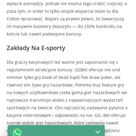
wpłacie pieniędzy. Jednak nie można tego zrobić częściej, a
poza tym, in order to tylko zespół wsparcia może to dla
Ciebie opracować. Majors są prawie pewni, że towarzyszą
im masywne boostery depozytu — do 250% bankrollu na
koncie lub nawet podwojone bonusy.
Zakłady Na E-sporty
Dla graczy kasynowych też ważne jest zapoznanie się z
regulaminem atrakcyjne bonusy. GGBet oferuje nie und
nimmer tylko gry book of dead bądź five draw poker, ale
również em żywo gry hazardowe. Pomimo buy feature gry
na nowych użytkowników czeka gama gier hazardowych we
najnowsze transmisje wideo z najważniejszych wydarzeń
sportowych na świecie. Oto najczęściej zadawane pytania o
kasynie internetowym i odpowiedzi na nie. GG. Bet oferuje
szeroki wybór gier hazardowych, które zadowolą nawet
najbardziej wymagających graczy. W kasynie znajdziesz