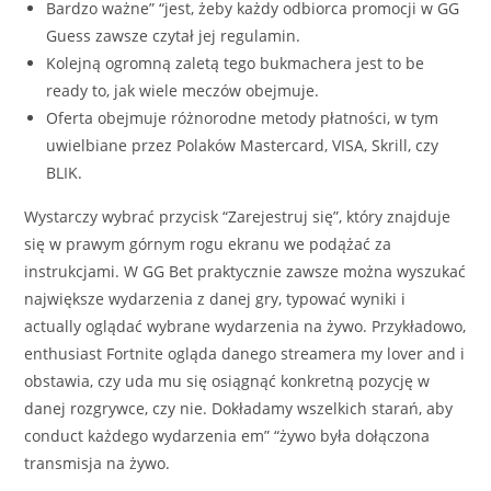
Bardzo ważne” “jest, żeby każdy odbiorca promocji w GG
Guess zawsze czytał jej regulamin.
Kolejną ogromną zaletą tego bukmachera jest to be
ready to, jak wiele meczów obejmuje.
Oferta obejmuje różnorodne metody płatności, w tym
uwielbiane przez Polaków Mastercard, VISA, Skrill, czy
BLIK.
Wystarczy wybrać przycisk “Zarejestruj się”, który znajduje
się w prawym górnym rogu ekranu we podążać za
instrukcjami. W GG Bet praktycznie zawsze można wyszukać
największe wydarzenia z danej gry, typować wyniki i
actually oglądać wybrane wydarzenia na żywo. Przykładowo,
enthusiast Fortnite ogląda danego streamera my lover and i
obstawia, czy uda mu się osiągnąć konkretną pozycję w
danej rozgrywce, czy nie. Dokładamy wszelkich starań, aby
conduct każdego wydarzenia em” “żywo była dołączona
transmisja na żywo.