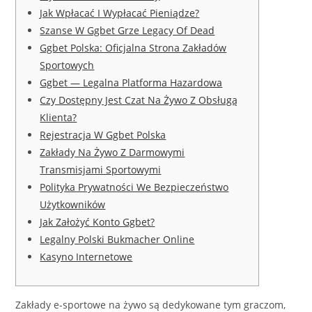
Jak Wpłacać I Wypłacać Pieniądze?
Szanse W Ggbet Grze Legacy Of Dead
Ggbet Polska: Oficjalna Strona Zakładów
Sportowych
Ggbet — Legalna Platforma Hazardowa
Czy Dostępny Jest Czat Na Żywo Z Obsługą
Klienta?
Rejestracja W Ggbet Polska
Zakłady Na Żywo Z Darmowymi
Transmisjami Sportowymi
Polityka Prywatności We Bezpieczeństwo
Użytkowników
Jak Założyć Konto Ggbet?
Legalny Polski Bukmacher Online
Kasyno Internetowe
Zakłady e-sportowe na żywo są dedykowane tym graczom,