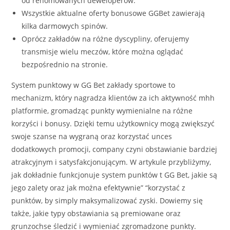
od renomowanych deweloperów.
Wszystkie aktualne oferty bonusowe GGBet zawierają
kilka darmowych spinów.
Oprócz zakładów na różne dyscypliny, oferujemy
transmisje wielu meczów, które można oglądać
bezpośrednio na stronie.
System punktowy w GG Bet zakłady sportowe to
mechanizm, który nagradza klientów za ich aktywność mhh
platformie, gromadząc punkty wymienialne na różne
korzyści i bonusy. Dzięki temu użytkownicy mogą zwiększyć
swoje szanse na wygraną oraz korzystać unces
dodatkowych promocji, company czyni obstawianie bardziej
atrakcyjnym i satysfakcjonującym. W artykule przybliżymy,
jak dokładnie funkcjonuje system punktów t GG Bet, jakie są
jego zalety oraz jak można efektywnie” “korzystać z
punktów, by simply maksymalizować zyski. Dowiemy się
także, jakie typy obstawiania są premiowane oraz
grunzochse śledzić i wymieniać zgromadzone punkty.