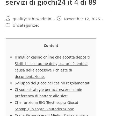
servizi di giochi24 it 4 di 89
Post
Post
qualitycashewadmin
November 12, 2025
author:
published:
Post
Uncategorized
category:
Content
Il miglior casinò online che accetta depositi
Skrill | Il solitudine del giocatore è lento a
causa delle eccessive richieste di
documentazione.
Sviluppo del gioco nei casinò regolamentati
Ci sono strategie per accrescere le mie
preferenza di battere alle slot?
Che funziona BIG (Besti sopra Gioco)
Scompiglio sopra 3 autorizzazione
Come Riconoscere il Miglior Casa da gioco