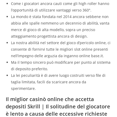
Come i giocatori ancora cauti come gli high roller hanno
l’opportunità di utilizzare vantaggi verso 360°.
La mondo è stata fondata nel 2014 ancora sebbene non
abbia alle spalle nemmeno un decennio di abilità, vanta
merce di gioco di alta modello, sopra un preciso
atteggiamento progettista ancora di design.
La nostra abilità nel settore del gioco d’pericolo online, ci
consente di fornirvi tutte le migliori slot online presenti
nell’impegno delle arguzia da inganno online base.it.
Ma il tempo sincero può modificare per punto al sistema
di deposito preferito.
La lei peculiarità è di avere luogo costruiti verso file di
taglia limitata, facili da scaricare ancora da
sperimentare.
Il miglior casinò online che accetta
depositi Skrill | Il solitudine del giocatore
è lento a causa delle eccessive richieste