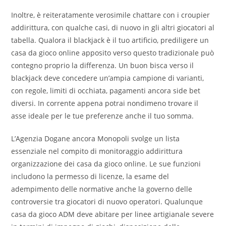
Inoltre, è reiteratamente verosimile chattare con i croupier
addirittura, con qualche casi, di nuovo in gli altri giocatori al
tabella. Qualora il blackjack è il tuo artificio, prediligere un
casa da gioco online apposito verso questo tradizionale può
contegno proprio la differenza. Un buon bisca verso il
blackjack deve concedere un’ampia campione di varianti,
con regole, limiti di occhiata, pagamenti ancora side bet
diversi. In corrente appena potrai nondimeno trovare il
asse ideale per le tue preferenze anche il tuo somma.
L’Agenzia Dogane ancora Monopoli svolge un lista
essenziale nel compito di monitoraggio addirittura
organizzazione dei casa da gioco online. Le sue funzioni
includono la permesso di licenze, la esame del
adempimento delle normative anche la governo delle
controversie tra giocatori di nuovo operatori. Qualunque
casa da gioco ADM deve abitare per linee artigianale severe