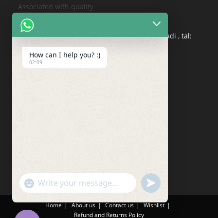
Associated with quality
tab
Address:
Nepatgaon road , Nagane Vasti, ozewadi , tal:
pandharpur dist: solapur , 413304
How can I help you? :)
02:09
Phone:
8408021854
Opens
Mobile:
in
8830831963​
your
Opens
application
Email:
in
Opens
info@qualitycashew.in
your
in
your
application
Website:
application
qualitycashew.in
U
"
N
WhatsApp Message
D
+
E
F
Home
About us
Contact us
Wishlist
c
I
Refund and Returns Policy
N