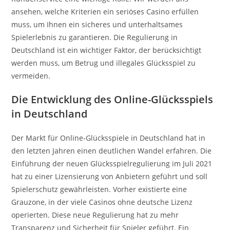
ansehen, welche Kriterien ein seriöses Casino erfüllen
muss, um Ihnen ein sicheres und unterhaltsames
Spielerlebnis zu garantieren. Die Regulierung in
Deutschland ist ein wichtiger Faktor, der berücksichtigt
werden muss, um Betrug und illegales Glücksspiel zu
vermeiden.
Die Entwicklung des Online-Glücksspiels
in Deutschland
Der Markt für Online-Glücksspiele in Deutschland hat in
den letzten Jahren einen deutlichen Wandel erfahren. Die
Einführung der neuen Glücksspielregulierung im Juli 2021
hat zu einer Lizensierung von Anbietern geführt und soll
Spielerschutz gewährleisten. Vorher existierte eine
Grauzone, in der viele Casinos ohne deutsche Lizenz
operierten. Diese neue Regulierung hat zu mehr
Transparenz und Sicherheit für Spieler geführt. Ein