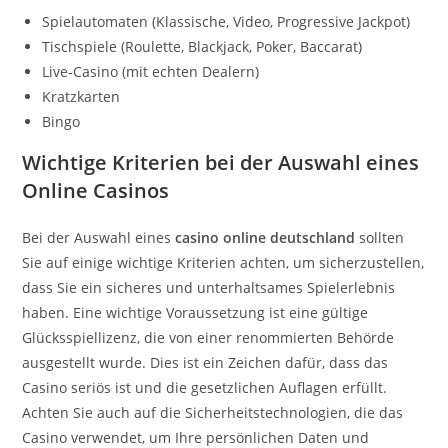
Spielautomaten (Klassische, Video, Progressive Jackpot)
Tischspiele (Roulette, Blackjack, Poker, Baccarat)
Live-Casino (mit echten Dealern)
Kratzkarten
Bingo
Wichtige Kriterien bei der Auswahl eines
Online Casinos
Bei der Auswahl eines
casino online deutschland
sollten
Sie auf einige wichtige Kriterien achten, um sicherzustellen,
dass Sie ein sicheres und unterhaltsames Spielerlebnis
haben. Eine wichtige Voraussetzung ist eine gültige
Glücksspiellizenz, die von einer renommierten Behörde
ausgestellt wurde. Dies ist ein Zeichen dafür, dass das
Casino seriös ist und die gesetzlichen Auflagen erfüllt.
Achten Sie auch auf die Sicherheitstechnologien, die das
Casino verwendet, um Ihre persönlichen Daten und