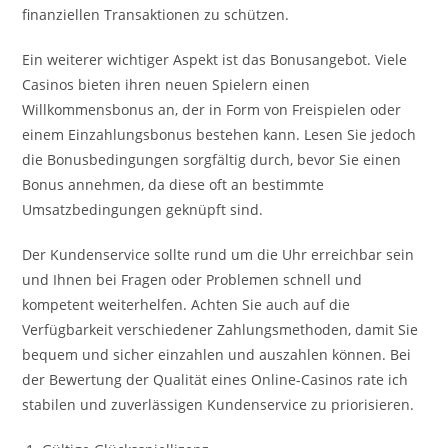
finanziellen Transaktionen zu schützen.
Ein weiterer wichtiger Aspekt ist das Bonusangebot. Viele
Casinos bieten ihren neuen Spielern einen
Willkommensbonus an, der in Form von Freispielen oder
einem Einzahlungsbonus bestehen kann. Lesen Sie jedoch
die Bonusbedingungen sorgfältig durch, bevor Sie einen
Bonus annehmen, da diese oft an bestimmte
Umsatzbedingungen geknüpft sind.
Der Kundenservice sollte rund um die Uhr erreichbar sein
und Ihnen bei Fragen oder Problemen schnell und
kompetent weiterhelfen. Achten Sie auch auf die
Verfügbarkeit verschiedener Zahlungsmethoden, damit Sie
bequem und sicher einzahlen und auszahlen können. Bei
der Bewertung der Qualität eines Online-Casinos rate ich
stabilen und zuverlässigen Kundenservice zu priorisieren.