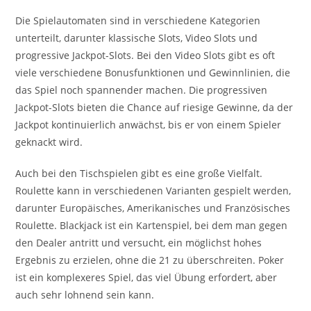
Die Spielautomaten sind in verschiedene Kategorien
unterteilt, darunter klassische Slots, Video Slots und
progressive Jackpot-Slots. Bei den Video Slots gibt es oft
viele verschiedene Bonusfunktionen und Gewinnlinien, die
das Spiel noch spannender machen. Die progressiven
Jackpot-Slots bieten die Chance auf riesige Gewinne, da der
Jackpot kontinuierlich anwächst, bis er von einem Spieler
geknackt wird.
Auch bei den Tischspielen gibt es eine große Vielfalt.
Roulette kann in verschiedenen Varianten gespielt werden,
darunter Europäisches, Amerikanisches und Französisches
Roulette. Blackjack ist ein Kartenspiel, bei dem man gegen
den Dealer antritt und versucht, ein möglichst hohes
Ergebnis zu erzielen, ohne die 21 zu überschreiten. Poker
ist ein komplexeres Spiel, das viel Übung erfordert, aber
auch sehr lohnend sein kann.