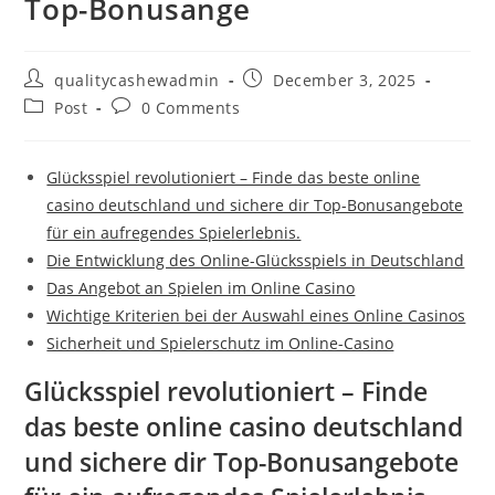
Top-Bonusange
Post
Post
qualitycashewadmin
December 3, 2025
author:
published:
Post
Post
Post
0 Comments
category:
comments:
Glücksspiel revolutioniert – Finde das beste online
casino deutschland und sichere dir Top-Bonusangebote
für ein aufregendes Spielerlebnis.
Die Entwicklung des Online-Glücksspiels in Deutschland
Das Angebot an Spielen im Online Casino
Wichtige Kriterien bei der Auswahl eines Online Casinos
Sicherheit und Spielerschutz im Online-Casino
Glücksspiel revolutioniert – Finde
das beste online casino deutschland
und sichere dir Top-Bonusangebote