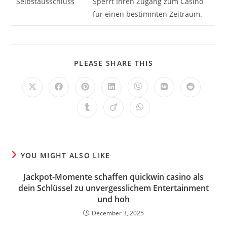
Selbstausschluss
Sperrt Ihren Zugang zum Casino
für einen bestimmten Zeitraum.
SHARE
PLEASE SHARE THIS
THIS
CONTENT
Opens
Opens
Opens
Opens
Opens
Opens
Opens
in
in
in
in
in
in
in
a
a
a
a
a
a
a
Opens
Opens
Opens
new
new
new
new
new
new
new
in
in
in
window
window
window
window
window
window
window
a
a
a
new
new
new
window
window
window
YOU MIGHT ALSO LIKE
Jackpot-Momente schaffen quickwin casino als
dein Schlüssel zu unvergesslichem Entertainment
und hoh
December 3, 2025