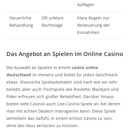
Auflagen
Steuerliche
Oft unklare
Klare Regeln zur
Behandlung
Rechtslage
Besteuerung der
Einnahmen
Das Angebot an Spielen im Online Casino
Die Auswahl an Spielen in einem
casino online
deutschland
ist immens und bietet für jeden Geschmack
etwas. Klassische Spielautomaten sind nach wie vor sehr
beliebt, aber auch Tischspiele wie Roulette, Blackjack und
Poker erfreuen sich großer Beliebtheit. Darüber hinaus
bieten viele Casinos auch Live-Casino-Spiele an, bei denen
man mit echten Dealern interagieren kann. Diese Spiele
vermitteln das Gefühl, in einem echten Casino zu sein,
ohne das Haus verlassen zu müssen.