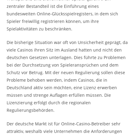
zentraler Bestandteil ist die Einführung eines
bundesweiten Online-Glücksspielregisters, in dem sich
Spieler freiwillig registrieren können, um ihre
Spielaktivitäten zu beschränken.
Die bisherige Situation war oft von Unsicherheit geprägt, da
viele Casinos ihren Sitz im Ausland hatten und nicht den
deutschen Gesetzen unterlagen. Dies führte zu Problemen
bei der Durchsetzung von Spieleransprüchen und dem
Schutz vor Betrug. Mit der neuen Regulierung sollen diese
Probleme behoben werden, indem Casinos, die in
Deutschland aktiv sein möchten, eine Lizenz erwerben
müssen und strenge Auflagen erfüllen müssen. Die
Lizenzierung erfolgt durch die regionalen
Regulierungsbehörden.
Der deutsche Markt ist für Online-Casino-Betreiber sehr
attraktiv, weshalb viele Unternehmen die Anforderungen