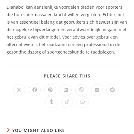
Dianabol kan aanzienlijke voordelen bieden voor sporters
die hun spiermassa en kracht willen vergroten. Echter, het
is van essentieel belang dat gebruikers zich bewust zijn van
de mogelijke bijwerkingen en verantwoordelijk omgaan met
het gebruik van dit middel. Voor advies over gebruik en
alternatieven is het raadzaam om een professional in de
gezondheidszorg of sportgeneeskunde te raadplegen.
SHARE
PLEASE SHARE THIS
THIS
CONTENT
Opens
Opens
Opens
Opens
Opens
Opens
Opens
in
in
in
in
in
in
in
a
a
a
a
a
a
a
Opens
Opens
Opens
new
new
new
new
new
new
new
in
in
in
window
window
window
window
window
window
window
a
a
a
new
new
new
window
window
window
YOU MIGHT ALSO LIKE