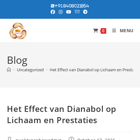
Skip
+91 8408021854
to
content
MENU
0
Blog
>
Uncategorized
>
Het Effect van Dianabol op Lichaam en Prestatie
Het Effect van Dianabol op
Lichaam en Prestaties
Post
Post