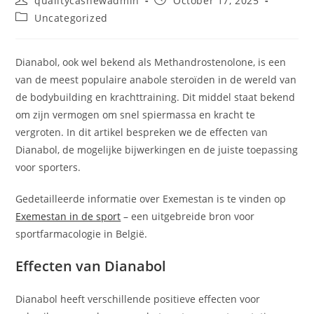
qualitycashewadmin
October 17, 2025
author:
published:
Post
Uncategorized
category:
Dianabol, ook wel bekend als Methandrostenolone, is een
van de meest populaire anabole steroïden in de wereld van
de bodybuilding en krachttraining. Dit middel staat bekend
om zijn vermogen om snel spiermassa en kracht te
vergroten. In dit artikel bespreken we de effecten van
Dianabol, de mogelijke bijwerkingen en de juiste toepassing
voor sporters.
Gedetailleerde informatie over Exemestan is te vinden op
Exemestan in de sport
– een uitgebreide bron voor
sportfarmacologie in België.
Effecten van Dianabol
Dianabol heeft verschillende positieve effecten voor