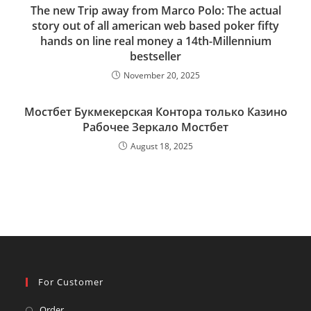
The new Trip away from Marco Polo: The actual
story out of all american web based poker fifty
hands on line real money a 14th-Millennium
bestseller
November 20, 2025
Мостбет Букмекерская Контора только Казино
Рабочее Зеркало Мостбет
August 18, 2025
For Customer
Opens
Order