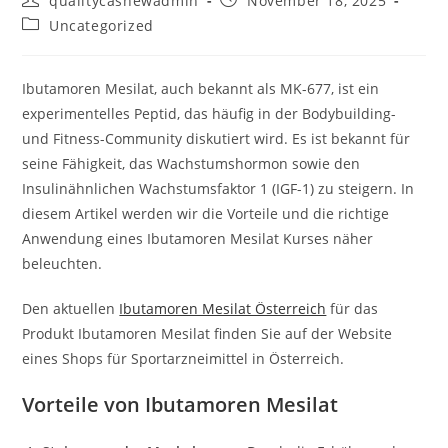
qualitycashewadmin
November 18, 2025
author:
published:
Post
Uncategorized
category:
Ibutamoren Mesilat, auch bekannt als MK-677, ist ein
experimentelles Peptid, das häufig in der Bodybuilding-
und Fitness-Community diskutiert wird. Es ist bekannt für
seine Fähigkeit, das Wachstumshormon sowie den
Insulinähnlichen Wachstumsfaktor 1 (IGF-1) zu steigern. In
diesem Artikel werden wir die Vorteile und die richtige
Anwendung eines Ibutamoren Mesilat Kurses näher
beleuchten.
Den aktuellen
Ibutamoren Mesilat Österreich
für das
Produkt Ibutamoren Mesilat finden Sie auf der Website
eines Shops für Sportarzneimittel in Österreich.
Vorteile von Ibutamoren Mesilat