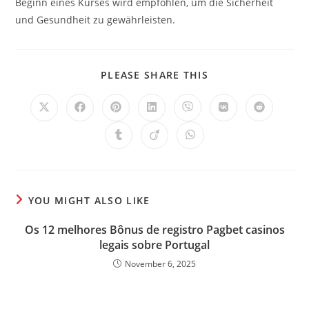
Beginn eines Kurses wird empfohlen, um die Sicherheit
und Gesundheit zu gewährleisten.
SHARE
PLEASE SHARE THIS
THIS
CONTENT
Opens
Opens
Opens
Opens
Opens
Opens
Opens
in
in
in
in
in
in
in
a
a
a
a
a
a
a
Opens
Opens
Opens
new
new
new
new
new
new
new
in
in
in
window
window
window
window
window
window
window
a
a
a
new
new
new
window
window
window
YOU MIGHT ALSO LIKE
Os 12 melhores Bônus de registro Pagbet casinos
legais sobre Portugal
November 6, 2025