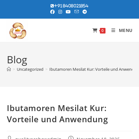
Skip
+91 8408021854
to
content
MENU
0
Blog
>
Uncategorized
>
Ibutamoren Mesilat Kur: Vorteile und Anwendu
Ibutamoren Mesilat Kur:
Vorteile und Anwendung
Post
Post