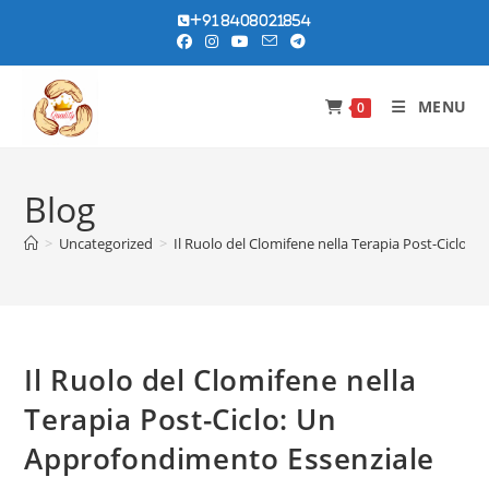
Skip
+91 8408021854
to
content
MENU
0
Blog
>
Uncategorized
>
Il Ruolo del Clomifene nella Terapia Post-Ciclo:
Il Ruolo del Clomifene nella
Terapia Post-Ciclo: Un
Approfondimento Essenziale