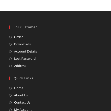
For Customer
Opens
Order
in
Opens
Downloads
a
in
Opens
Account Details
new
a
in
Opens
Lost Password
tab
new
a
in
Opens
Address
tab
new
a
in
tab
new
a
Quick Links
tab
new
Opens
Home
tab
in
Opens
About Us
a
in
Opens
Contact Us
new
a
in
Opens
My Account