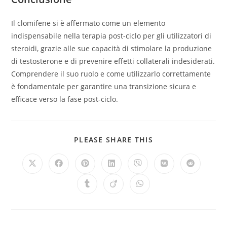
Il clomifene si è affermato come un elemento
indispensabile nella terapia post-ciclo per gli utilizzatori di
steroidi, grazie alle sue capacità di stimolare la produzione
di testosterone e di prevenire effetti collaterali indesiderati.
Comprendere il suo ruolo e come utilizzarlo correttamente
è fondamentale per garantire una transizione sicura e
efficace verso la fase post-ciclo.
SHARE
PLEASE SHARE THIS
THIS
CONTENT
Opens
Opens
Opens
Opens
Opens
Opens
Opens
in
in
in
in
in
in
in
a
a
a
a
a
a
a
Opens
Opens
Opens
new
new
new
new
new
new
new
in
in
in
window
window
window
window
window
window
window
a
a
a
new
new
new
window
window
window