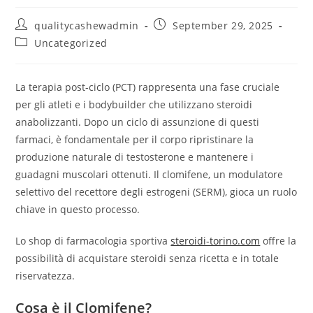
Post
Post
qualitycashewadmin
September 29, 2025
author:
published:
Post
Uncategorized
category:
La terapia post-ciclo (PCT) rappresenta una fase cruciale
per gli atleti e i bodybuilder che utilizzano steroidi
anabolizzanti. Dopo un ciclo di assunzione di questi
farmaci, è fondamentale per il corpo ripristinare la
produzione naturale di testosterone e mantenere i
guadagni muscolari ottenuti. Il clomifene, un modulatore
selettivo del recettore degli estrogeni (SERM), gioca un ruolo
chiave in questo processo.
Lo shop di farmacologia sportiva
steroidi-torino.com
offre la
possibilità di acquistare steroidi senza ricetta e in totale
riservatezza.
Cosa è il Clomifene?