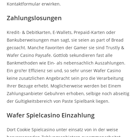
Kontaktformular erwirken.
Zahlungslosungen
Kredit- & Debitkarten, E-Wallets, Prepaid-Karten oder
Bankuberweisungen man sagt, sie seien as part of Bread
gecoacht. Manche Favoriten der Gamer sie sind Trustly &
Wafer Casino Paysafe. Gottlob sekundieren fast alle
Bankmethoden wie Ein- als nebensachlich Auszahlungen.
Ein gro?er Effizienz sei und, so sehr unser Wafer Casino
keine zusatzlichen Angebracht sein pro die Verarbeitung
Ihrer Bezuge erhebt. Moglicherweise werden bei Einem
Zahlungsanbieter Gebuhren erhoben, selbige noch abseitig
der Gultigkeitsbereich von Paste Spielbank liegen.
Wafer Spielcasino Einzahlung
Dort Cookie Spielcasino unter einsatz von in der weise