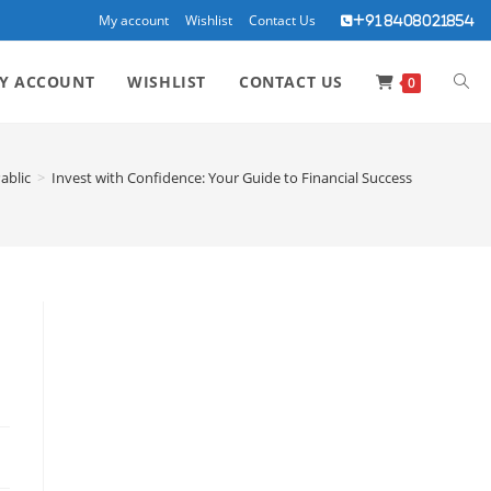
My account
Wishlist
Contact Us
+91 8408021854
TOG
Y ACCOUNT
WISHLIST
CONTACT US
0
WEBS
ablic
>
Invest with Confidence: Your Guide to Financial Success
SEA