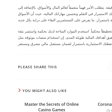
ة. يتطلب الأمر فهماً متعمقاً لعالم المال والأسواق، بالإضافة إلى
يك الاستمرار في التعلم وتحسين مهاراتك المالية، حيث أن الأسواق
خطيطاً محكماً. استخدم الموارد المتاحة لديك بحكمة واستثمر بثقة
لمالية طويلة المدى. إن استخدام منصات موثوقة مثل MostBet يمكن أن يكون خطوة جيدة في هذا المسار، إذا ما
SHARE
PLEASE SHARE THIS
THIS
CONTENT
YOU MIGHT ALSO LIKE
Master the Secrets of Online
Coronav
Casino Games