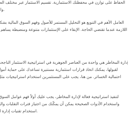
الحفاظ على توازن في محفظتك الاستثمارية. تقسيم الاستثمار عبر مختلف ال
واحدة، مما يعزز من مرونة المحفظة لمواجهة أي تغيرات في السوق.
العامل الأهم في التنويع هو التحليل المستمر للأصول وفهم السوق المالية بشكل
اللازمة عندما تقتضي الحاجة. الإبقاء على الإستثمارات متنوعة ومنضبطة يساهم
دارة المخاطر هي واحدة من العناصر الجوهرية في استراتيجية الاستثمار الناج
لقبولها، يمكنك اتخاذ قرارات استثمارية مستنيرة تساعدك على حماية أموال
احتمالية الخسائر. من هنا، يجب على المستثمرين استخدام استراتيجيات مث
لتنفيذ استراتيجية فعالة لإدارة المخاطر، يجب عليك أولاً فهم عوامل السوق 
واستخدام الأدوات الصحيحة يمكن أن يمكّنك من اجتياز فترات التقلبات والوصول
استخدام تقنيات إدارة المخاطر يتيح لك التكيف والازدهار في ظل ظروف السوق المختلفة.