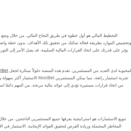
التخطيط المالي هو أول خطوة في طريق النجاح المالي. من خلال وضع خ
تخصيص الموارد بطريقة فعالة تمكنك من تحقيق تلك الأهداف. بدون خطة واضحة، 
يؤثر على قدرتك على اتخاذ القرارات المالية السليمة. قد يصل الأمر إلى ا
المحبوبة لدى العديد من المستثمرين. تقدم هذه المنصة حلولاً مبتكرة لجعل
tBet
الاستثمار أكثر سهولة ومتعة. من خلا
من اتخاذ قرارات مستنيرة تؤدي إلى عوائد مالية مربحة. من المهم دائمًا ا
تنويع الاستثمارات هو استراتيجية يعرفها جميع المستثمرين الناجحين. من خل
المخاطر المحتملة وزيادة الفرص لتحقيق العوائد الإيجابية. الاستثمار في