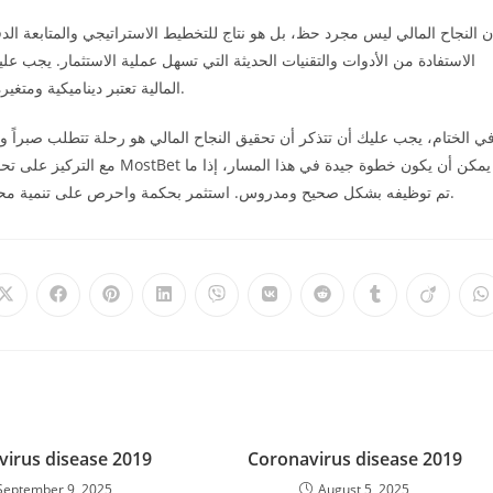
ن النجاح المالي ليس مجرد حظ، بل هو نتاج للتخطيط الاستراتيجي والمتابعة الدقيق
الاستفادة من الأدوات والتقنيات الحديثة التي تسهل عملية الاستثمار. يجب عل
المالية تعتبر ديناميكية ومتغيرة باستمرار، ما يفرض على المستثمرين البقاء على دراية بكل جديد.
ي الختام، يجب عليك أن تتذكر أن تحقيق النجاح المالي هو رحلة تتطلب صبراً وت
مع التركيز على تحقيق أهدافك ا
تم توظيفه بشكل صحيح ومدروس. استثمر بحكمة واحرص على تنمية محفظتك الاستثمارية باستمرار لضمان مستقبل مالي مشرق ومستقر.
Opens
Opens
Opens
Opens
Opens
Opens
Opens
Opens
Opens
O
in
in
in
in
in
in
in
in
in
i
a
a
a
a
a
a
a
a
a
a
new
new
new
new
new
new
new
new
new
n
window
window
window
window
window
window
window
window
window
w
irus disease 2019
Coronavirus disease 2019
September 9, 2025
August 5, 2025