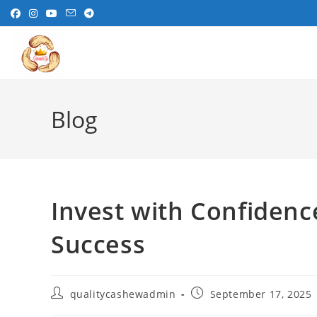
Skip
to
content
Blog
Invest with Confidenc
Success
Post
Post
qualitycashewadmin
September 17, 2025
author:
published: