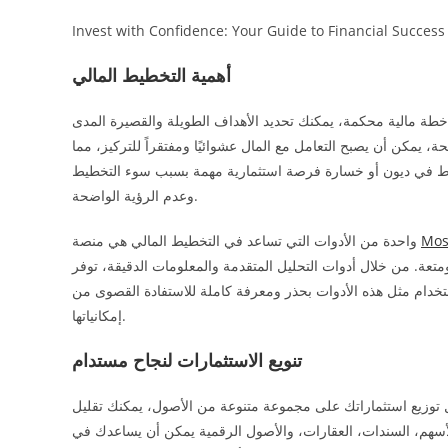
Invest with Confidence: Your Guide to Financial Success
أهمية التخطيط المالي
طة مالية محكمة، يمكنك تحديد الأهداف الطويلة والقصيرة المدى
يمكن أن يصبح التعامل مع المال عشوائيًا ومفتقراً للتركيز، مما
لتورط في ديون أو خسارة فرصة استثمارية مهمة بسبب سوء التخطيط
وعدم الرؤية الواضحة.
Mos
واحدة من الأدوات التي تساعد في التخطيط المالي هي منصة
ل أدوات التحليل المتقدمة والمعلومات الدقيقة، توفر MostBet تجربة استثمار رائعة، مما يمكن المستثمرين
ستخدام مثل هذه الأدوات بحذر ومعرفة كاملة للاستفادة القصوى من
إمكانياتها.
تنويع الاستثمارات لنجاح مستدام
ال توزيع استثماراتك على مجموعة متنوعة من الأصول، يمكنك تقليل
 الأسهم، السندات، العقارات، والأصول الرقمية يمكن أن يساعدك في