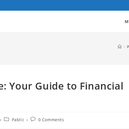
M
>
P
e: Your Guide to Financial
Post
Post
Pablic
0 Comments
category:
comments: