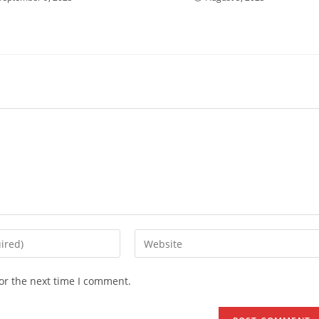
Enter
your
website
or the next time I comment.
URL
(optional)