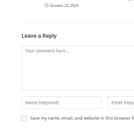
October 22, 2025
Leave a Reply
Comment
Enter
Enter
your
your
name
email
Save my name, email, and website in this browser f
or
address
username
to