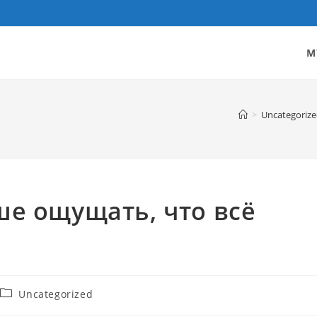
M
>
Uncategoriz
уше ощущать, что всё
Post
Uncategorized
category: