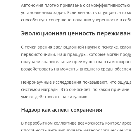
Автономия плотно привязана с самоэффективностью 
установленных задач. Если личность ощущает, что м
способствует совершенствованию уверенности в се
Эволюционная ценность переживан
С точки зрения эволюционной науки о психике, скл
первоисточники. Наш пращуры, которые могли проду
получали значительные преимущества в самосохран
воздействовать на моменты внешнего среды обеспечи
Нейронаучные исследования показывают, что ощущен
системой награды. Это объясняет, по какой причине
умеют действовать на ситуацию.
Надзор как аспект сохранения
В первобытном коллективе возможность контролиро
Способность антиципировать метеорологические усл