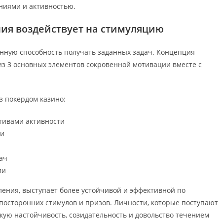
ниями и активностью.
ния воздействует на стимуляцию
енную способность получать заданных задач. Концепция
из 3 основных элементов сокровенной мотивации вместе с
 покердом казино:
тивами активности
ми
ач
ии
ления, выступает более устойчивой и эффективной по
посторонних стимулов и призов. Личности, которые поступают
кую настойчивость, созидательность и довольство течением