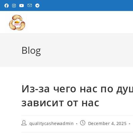
Skip
to
content
Blog
Из-за чего нас по д
зависит от нас
Post
Post
qualitycashewadmin
December 4, 2025
author:
published: