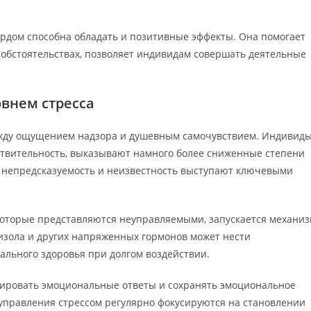
ердом способна обладать и позитивные эффекты. Она помогает
обстоятельствах, позволяет индивидам совершать деятельные
внем стресса
жду ощущением надзора и душевным самочувствием. Индивиды
йствительность, выказывают намного более сниженные степени
то непредсказуемость и неизвестность выступают ключевыми
 которые представляются неуправляемыми, запускается механи
изола и других напряженных гормонов может нести
ального здоровья при долгом воздействии.
лировать эмоциональные ответы и сохранять эмоциональное
 управления стрессом регулярно фокусируются на становлении