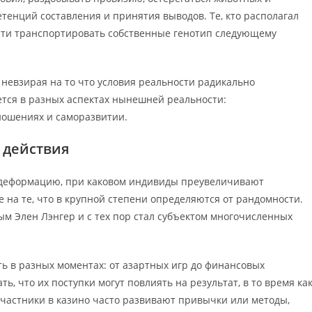
енций составления и принятия выводов. Те, кто располагал
сти транспортировать собственные генотип следующему
невзирая на то что условия реальности радикально
ется в разных аспектах нынешней реальности:
ношениях и саморазвитии.
 действия
 деформацию, при каковом индивиды преувеличивают
 на те, что в крупной степени определяются от рандомности.
м Элен Лэнгер и с тех пор стал субъектом многочисленных
 в разных моментах: от азартных игр до финансовых
 что их поступки могут повлиять на результат, в то время ка
участники в казино часто развивают привычки или методы,