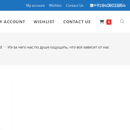
My account
Wishlist
Contact Us
+91 8408021854
TOG
Y ACCOUNT
WISHLIST
CONTACT US
0
WEBS
ed
>
Из-за чего нас по душе ощущать, что всё зависит от нас
SEA