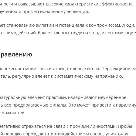
льности и выказывают высокие характеристики эффективности.
обучению и профессиональному эволюции.
ет становлению эмпатии и потенциала к компромиссам. Люди,
 взаимодействий, более склонны трудиться над их оптимизаци
управлению
к pokerdom может нести отрицательные итоги. Перфекционизм
таль, регулярно влечет к систематическому напряжению,
к натуральную элемент практики, издерживают неумеренное
ть все предполагаемые финалы. Это может привести к паралич
зможностей.
негативно отражаться на связи с прочими личностями. Пробы
ей нередко порождают противодействие и споры, уничтожая