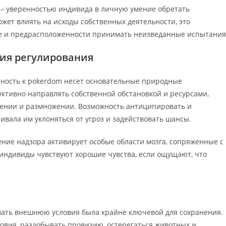
– уверенностью индивида в личную умение обретать
ожет влиять на исходы собственных деятельности, это
бе и предрасположенности принимать неизведанные испытания
ия регулирования
онность к pokerdom несет основательные природные
ктивно направлять собственной обстановкой и ресурсами,
ении и размножении. Возможность антиципировать и
вала им уклоняться от угроз и задействовать шансы.
ие надзора активирует особые области мозга, сопряженные с
 индивиды чувствуют хорошие чувства, если ощущают, что
вать внешнюю условия была крайне ключевой для сохранения.
овия, раздобывать провизию, остерегаться животных и