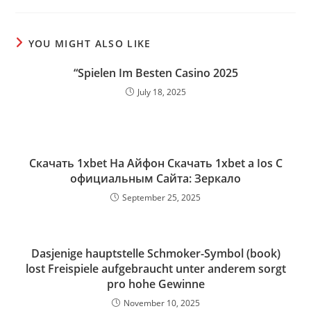
a
a
a
new
new
new
window
window
window
YOU MIGHT ALSO LIKE
“Spielen Im Besten Casino 2025
July 18, 2025
Скачать 1xbet На Айфон Скачать 1xbet а Ios С
официальным Сайта: Зеркало
September 25, 2025
Dasjenige hauptstelle Schmoker-Symbol (book)
lost Freispiele aufgebraucht unter anderem sorgt
pro hohe Gewinne
November 10, 2025