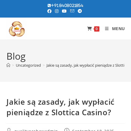
Skip
+91 8408021854
to
content
MENU
0
Blog
>
Uncategorized
>
Jakie są zasady, jak wypłacić pieniądze z Slottica 
Jakie są zasady, jak wypłacić
pieniądze z Slottica Casino?
Post
Post