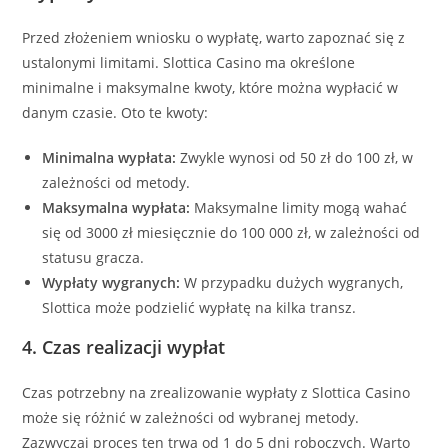
Przed złożeniem wniosku o wypłatę, warto zapoznać się z
ustalonymi limitami. Slottica Casino ma określone
minimalne i maksymalne kwoty, które można wypłacić w
danym czasie. Oto te kwoty:
Minimalna wypłata:
Zwykle wynosi od 50 zł do 100 zł, w
zależności od metody.
Maksymalna wypłata:
Maksymalne limity mogą wahać
się od 3000 zł miesięcznie do 100 000 zł, w zależności od
statusu gracza.
Wypłaty wygranych:
W przypadku dużych wygranych,
Slottica może podzielić wypłatę na kilka transz.
4. Czas realizacji wypłat
Czas potrzebny na zrealizowanie wypłaty z Slottica Casino
może się różnić w zależności od wybranej metody.
Zazwyczaj proces ten trwa od 1 do 5 dni roboczych. Warto