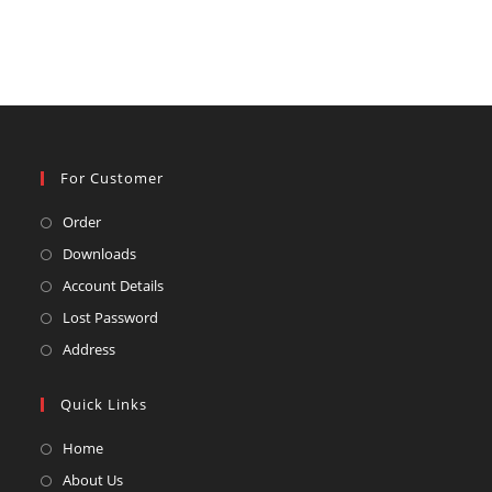
For Customer
Opens
Order
in
Opens
Downloads
a
in
Opens
Account Details
new
a
in
Opens
Lost Password
tab
new
a
in
Opens
Address
tab
new
a
in
tab
new
a
Quick Links
tab
new
Opens
Home
tab
in
Opens
About Us