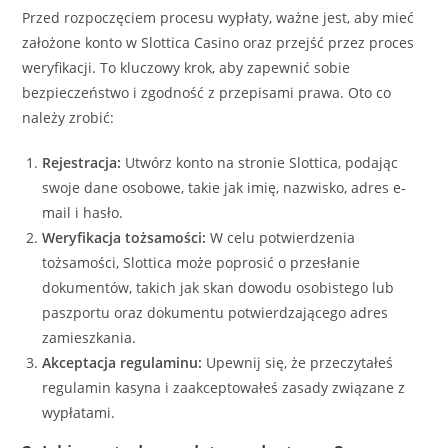
Przed rozpoczęciem procesu wypłaty, ważne jest, aby mieć
założone konto w Slottica Casino oraz przejść przez proces
weryfikacji. To kluczowy krok, aby zapewnić sobie
bezpieczeństwo i zgodność z przepisami prawa. Oto co
należy zrobić:
Rejestracja:
Utwórz konto na stronie Slottica, podając
swoje dane osobowe, takie jak imię, nazwisko, adres e-
mail i hasło.
Weryfikacja tożsamości:
W celu potwierdzenia
tożsamości, Slottica może poprosić o przesłanie
dokumentów, takich jak skan dowodu osobistego lub
paszportu oraz dokumentu potwierdzającego adres
zamieszkania.
Akceptacja regulaminu:
Upewnij się, że przeczytałeś
regulamin kasyna i zaakceptowałeś zasady związane z
wypłatami.