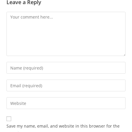
Leave a Reply
Comment
Enter
your
name
Enter
or
your
username
email
Enter
to
address
your
comment
to
website
comment
URL
Save my name, email, and website in this browser for the
(optional)