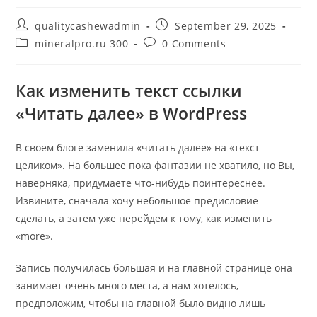
Post
Post
qualitycashewadmin
September 29, 2025
author:
published:
Post
Post
mineralpro.ru 300
0 Comments
category:
comments:
Как изменить текст ссылки
«Читать далее» в WordPress
В своем блоге заменила «читать далее» на «текст
целиком». На большее пока фантазии не хватило, но Вы,
наверняка, придумаете что-нибудь поинтереснее.
Извините, сначала хочу небольшое предисловие
сделать, а затем уже перейдем к тому, как изменить
«more».
Запись получилась большая и на главной странице она
занимает очень много места, а нам хотелось,
предположим, чтобы на главной было видно лишь