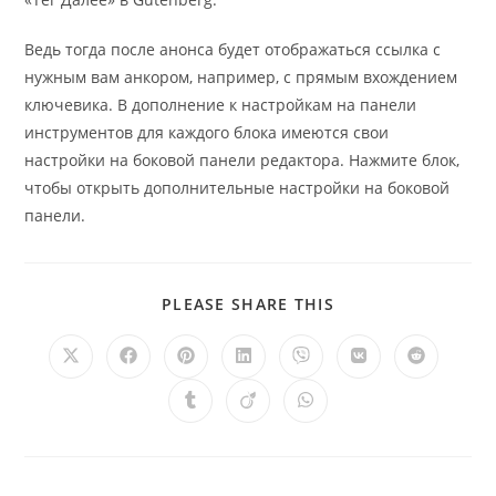
Ведь тогда после анонса будет отображаться ссылка с
нужным вам анкором, например, с прямым вхождением
ключевика. В дополнение к настройкам на панели
инструментов для каждого блока имеются свои
настройки на боковой панели редактора. Нажмите блок,
чтобы открыть дополнительные настройки на боковой
панели.
SHARE
PLEASE SHARE THIS
THIS
CONTENT
Opens
Opens
Opens
Opens
Opens
Opens
Opens
in
in
in
in
in
in
in
a
a
a
a
a
a
a
Opens
Opens
Opens
new
new
new
new
new
new
new
in
in
in
window
window
window
window
window
window
window
a
a
a
new
new
new
window
window
window