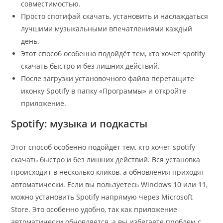
совместимостью.
Просто спотифай скачать, установить и наслаждаться
лучшими музыкальными впечатлениями каждый
день.
Этот способ особенно подойдёт тем, кто хочет spotify
скачать быстро и без лишних действий.
После загрузки установочного файла перетащите
иконку Spotify в папку «Программы» и откройте
приложение.
Spotify: музыка и подкасты
Этот способ особенно подойдёт тем, кто хочет spotify
скачать быстро и без лишних действий. Вся установка
происходит в несколько кликов, а обновления приходят
автоматически. Если вы пользуетесь Windows 10 или 11,
можно установить Spotify напрямую через Microsoft
Store. Это особенно удобно, так как приложение
автоматически обновляется, а вы избегаете проблем с