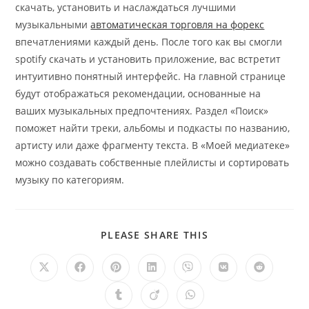
скачать, установить и наслаждаться лучшими
музыкальными
автоматическая торговля на форекс
впечатлениями каждый день. После того как вы смогли
spotify скачать и установить приложение, вас встретит
интуитивно понятный интерфейс. На главной странице
будут отображаться рекомендации, основанные на
ваших музыкальных предпочтениях. Раздел «Поиск»
поможет найти треки, альбомы и подкасты по названию,
артисту или даже фрагменту текста. В «Моей медиатеке»
можно создавать собственные плейлисты и сортировать
музыку по категориям.
SHARE
PLEASE SHARE THIS
THIS
CONTENT
Opens
Opens
Opens
Opens
Opens
Opens
Opens
in
in
in
in
in
in
in
a
a
a
a
a
a
a
Opens
Opens
Opens
new
new
new
new
new
new
new
in
in
in