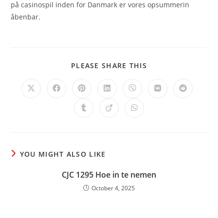
på casinospil inden for Danmark er vores opsummerin
åbenbar.
SHARE
PLEASE SHARE THIS
THIS
CONTENT
Opens
Opens
Opens
Opens
Opens
Opens
Opens
in
in
in
in
in
in
in
a
a
a
a
a
a
a
Opens
Opens
Opens
new
new
new
new
new
new
new
in
in
in
window
window
window
window
window
window
window
a
a
a
new
new
new
window
window
window
YOU MIGHT ALSO LIKE
CJC 1295 Hoe in te nemen
October 4, 2025