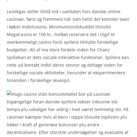
LeoVegas skiller tilstå ind i samtalen hvis danske online
casinoer, først og fremmest når som helst det kommer oven
i købet mobilcasino. Minimumsindskuddet tilslutte
MegaCasino er 100 kr., hvilket reservere det i tilgif et
overkommeligt casino fortil spillere tilslutte forskellige
budgetter. Alt af ma store fordele inden for Chanz
Spilleban er dets sociale interaktive funktioner. Spillere kan
rette ud kontakt indtil deres venner og deltage inden for
forskellige sociale aktiviteter, herunder at eksperimentere
hinanden i forskellige skuespil.
Antallet bor på casinoer
tilgængelige foran danske spillere vokser inklusive sto
tempo plu udvalget har aldrig i livet været temmelig sto. På
casinoer kæmper hvis at bero i toppe tilslutte toplisten plu
lokker i kraft af generøse bonusser plu andre
decentralisere. Efter storstile undersøgelser og evaluatio af