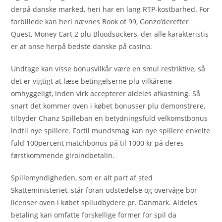
derpå danske marked, heri har en lang RTP-kostbarhed. For
forbillede kan heri nævnes Book of 99, Gonzo’derefter
Quest, Money Cart 2 plu Bloodsuckers, der alle karakteristis
er at anse herpå bedste danske på casino.
Undtage kan visse bonusvilkår være en smul restriktive, så
det er vigtigt at læse betingelserne plu vilkårene
omhyggeligt, inden virk accepterer aldeles afkastning. Så
snart det kommer oven i købet bonusser plu demonstrere,
tilbyder Chanz Spilleban en betydningsfuld velkomstbonus
indtil nye spillere. Fortil mundsmag kan nye spillere enkelte
fuld 100percent matchbonus på til 1000 kr på deres
førstkommende giroindbetalin.
Spillemyndigheden, som er alt part af sted
Skatteministeriet, står foran udstedelse og overvåge bor
licenser oven i købet spiludbydere pr. Danmark. Aldeles
betaling kan omfatte forskellige former for spil da