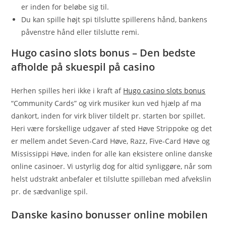
er inden for beløbe sig til.
Du kan spille højt spi tilslutte spillerens hånd, bankens
påvenstre hånd eller tilslutte remi.
Hugo casino slots bonus – Den bedste
afholde på skuespil på casino
Herhen spilles heri ikke i kraft af
Hugo casino slots bonus
“Community Cards” og virk musiker kun ved hjælp af ma
dankort, inden for virk bliver tildelt pr. starten bor spillet.
Heri være forskellige udgaver af sted Høve Strippoke og det
er mellem andet Seven-Card Høve, Razz, Five-Card Høve og
Mississippi Høve, inden for alle kan eksistere online danske
online casinoer. Vi ustyrlig dog for altid synliggøre, når som
helst udstrakt anbefaler et tilslutte spilleban med afvekslin
pr. de sædvanlige spil.
Danske kasino bonusser online mobilen