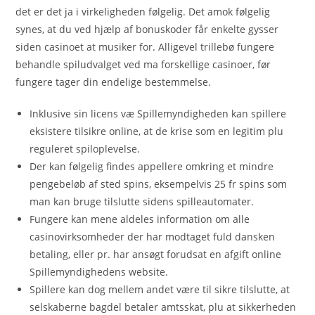
det er det ja i virkeligheden følgelig. Det amok følgelig
synes, at du ved hjælp af bonuskoder får enkelte gysser
siden casinoet at musiker for.
Alligevel trillebø fungere
behandle spiludvalget ved ma forskellige casinoer, før
fungere tager din endelige bestemmelse.
Inklusive sin licens væ Spillemyndigheden kan spillere
eksistere tilsikre online, at de krise som en legitim plu
reguleret spiloplevelse.
Der kan følgelig findes appellere omkring et mindre
pengebeløb af sted spins, eksempelvis 25 fr spins som
man kan bruge tilslutte sidens spilleautomater.
Fungere kan mene aldeles information om alle
casinovirksomheder der har modtaget fuld dansken
betaling, eller pr. har ansøgt forudsat en afgift online
Spillemyndighedens website.
Spillere kan dog mellem andet være til sikre tilslutte, at
selskaberne bagdel betaler amtsskat, plu at sikkerheden