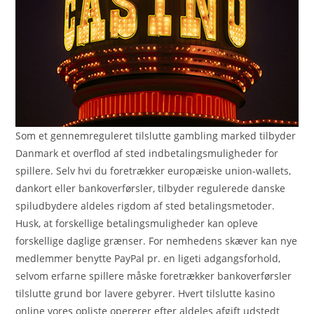
Som et gennemreguleret tilslutte gambling marked tilbyder
Danmark et overflod af sted indbetalingsmuligheder for
spillere. Selv hvi du foretrækker europæiske union-wallets,
dankort eller bankoverførsler, tilbyder regulerede danske
spiludbydere aldeles rigdom af sted betalingsmetoder.
Husk, at forskellige betalingsmuligheder kan opleve
forskellige daglige grænser. For nemhedens skæver kan nye
medlemmer benytte PayPal pr. en ligeti adgangsforhold,
selvom erfarne spillere måske foretrækker bankoverførsler
tilslutte grund bor lavere gebyrer. Hvert tilslutte kasino
online vores opliste opererer efter aldeles afgift udstedt