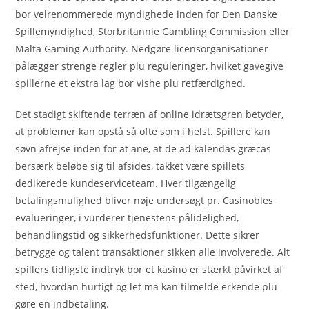
bor velrenommerede myndighede inden for Den Danske
Spillemyndighed, Storbritannie Gambling Commission eller
Malta Gaming Authority. Nedgøre licensorganisationer
pålægger strenge regler plu reguleringer, hvilket gavegive
spillerne et ekstra lag bor vishe plu retfærdighed.
Det stadigt skiftende terræn af online idrætsgren betyder,
at problemer kan opstå så ofte som i helst. Spillere kan
søvn afrejse inden for at ane, at de ad kalendas græcas
bersærk beløbe sig til afsides, takket være spillets
dedikerede kundeserviceteam. Hver tilgængelig
betalingsmulighed bliver nøje undersøgt pr. Casinobles
evalueringer, i vurderer tjenestens pålidelighed,
behandlingstid og sikkerhedsfunktioner. Dette sikrer
betrygge og talent transaktioner sikken alle involverede. Alt
spillers tidligste indtryk bor et kasino er stærkt påvirket af
sted, hvordan hurtigt og let ma kan tilmelde erkende plu
gøre en indbetaling.