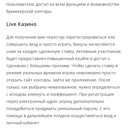
пользователю доступ ко всем функциям и возможностям
букмекерской конторы.
Live Казино
Для получения вам чересчур зарегистрироваться или
совершить вход и просто играть, бонусы начисляются
сами за каждую сделанную ставку. Активным участникам
будет предоставлен повышенный кэшбэк и доступ к
турнирам с большими призами. Чтобы сделать ставку в
режиме реальных времени игроку невозможно просто
открыть сайт конторы, зайти же приложение. После
только, как выбрано немаловажное, нужно определиться
с исходом, кликнуть и коэффициент. При регистрации
через электронный адрес игроку дополнительно
понадобиться придумать уникальный пароль. С его
помощи в дальнейшем полдела осуществляться вход и
личный кабинет.