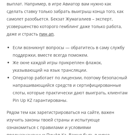
выплат. Например, в игре Авиатор вам нужно как
сделать ставку только забрать выигрыш конца того, как
самолет разобьется. Бекзат Жумагалиев – эксперт,
усовершенство которого гемблинг даже только работа,
даже и страсть
пин ап
.
Если возникнут вопросы — обратитесь в саму службу
поддержки, вместе всегда поможем.
Же окне каждой игры прикреплен флажок,
указывающий на язык трансляции.
Оператор работает по лицензии, поэтому безопасный
напрашивающийся средств и сертифицированные
слоты, которые практически дают выиграть, клиентам
Pin Up KZ гарантированы.
Рядом тем как зарегистрироваться на сайте, важен
изучить законы твоей страны и испытующе
ознакомиться с правилами и условиями
предназначенных ПинАп Кз. Важно быть в курсе