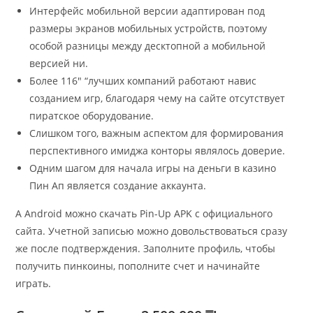
Интерфейс мобильной версии адаптирован под
размеры экранов мобильных устройств, поэтому
особой разницы между десктопной а мобильной
версией ни.
Более 116″ “лучших компаний работают навис
созданием игр, благодаря чему на сайте отсутствует
пиратское оборудование.
Слишком того, важным аспектом для формирования
перспективного имиджа конторы являлось доверие.
Одним шагом для начала игры на деньги в казино
Пин Ап является создание аккаунта.
А Android можно скачать Pin-Up APK с официального
сайта. Учетной записью можно довольствоваться сразу
же после подтверждения. Заполните профиль, чтобы
получить пинкоины, пополните счет и начинайте
играть.