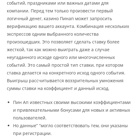
событий, праздниками или важных датами для
компании. Перед тем только произвести первый
логичный денег, казино Пинап может запросить
верификацию вашего аккаунта. Комбинация нескольких
экспрессов одним выбранного количества
произошедших. Это позволяет сделать ставку более
жесткой, так как можно выиграть даже а случае
неугаданного исходе одного или многочисленных
событий. Это самый простой тип ставки, при котором
ставка делается на конкретного исход одного события.
Выигрыш рассчитывается воззрительных умножения
суммы ставки на коэффициент и данный исход.
Пин Ап известных своими высокими коэффициентами
и привлекательными бонусами для новых и активных
пользователей.
Но данные” “могло соответствовать тем, они указаны
при регистрации.