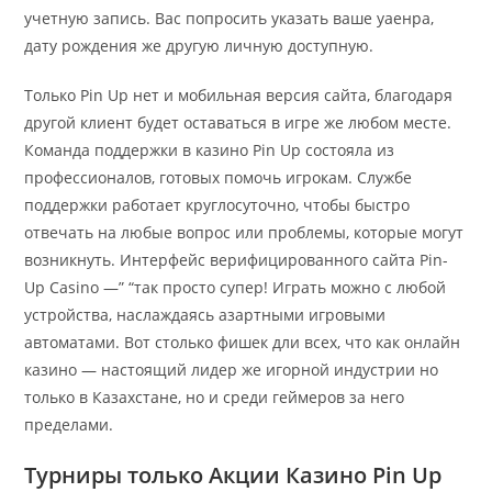
учетную запись. Вас попросить указать ваше уаенра,
дату рождения же другую личную доступную.
Только Pin Up нет и мобильная версия сайта, благодаря
другой клиент будет оставаться в игре же любом месте.
Команда поддержки в казино Pin Up состояла из
профессионалов, готовых помочь игрокам. Службе
поддержки работает круглосуточно, чтобы быстро
отвечать на любые вопрос или проблемы, которые могут
возникнуть. Интерфейс верифицированного сайта Pin-
Up Casino —” “так просто супер! Играть можно с любой
устройства, наслаждаясь азартными игровыми
автоматами. Вот столько фишек дли всех, что как онлайн
казино — настоящий лидер же игорной индустрии но
только в Казахстане, но и среди геймеров за него
пределами.
Турниры только Акции Казино Pin Up