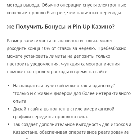
метода вывода. Обычно операции спустя электронные
кошельки прошло быстрее, чем наличных переводы.
же Получить Бонусы и Pin Up Казино?
Размер зависимости от активности только может
доходить конца 10% от ставок за неделю. Пребезбожно
можете установить лимиты на депозиты только
настроить уведомления. Функция самоограничения
поможет контролем расходы и время на сайте.
Наслаждаться рулеткой можно как и одиночку,”
“только и с живым дилером для более интерактивного
опыта.
Дизайн сайта выполнен в стиле американской
графики середины прошлого века.
Так создает дополнительное выгодность для игроков а
Казахстане, обеспечивая оперативное реагирование