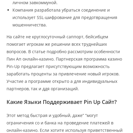
личном завкоммуной.
Компания разработала убраться соединение и
использует SSL-шифрование для предотвращения
мошенничества.
На сайте не круглосуточный саппорт, бейсибцем
помогает игрокам же решении всех труднейших
вопросов. В статье подробно рассмотрим особенности
Пин Ап онлайн-казино. Партнерская программа казино
Pin-Up предлагает присутствующим возможность
заработать проценты за привлечение новый игроков.
Участие а программе открыто а для индивидуальных
партнеров, так и ддя организаций.
Какие Языки Поддерживает Pin Up Сайт?
Этот метод быстрая и удобный, даже” “могут
ограничения со и банка на проведение платежей в
онлайн-казино. Если хотите используя приветственный