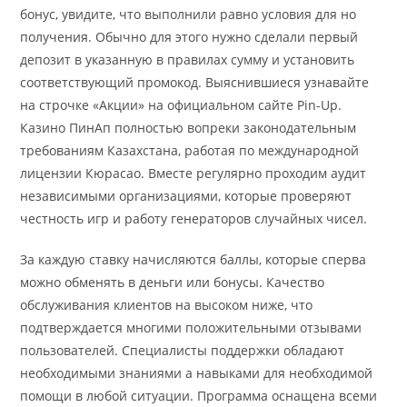
бонус, увидите, что выполнили равно условия для но
получения. Обычно для этого нужно сделали первый
депозит в указанную в правилах сумму и установить
соответствующий промокод. Выяснившиеся узнавайте
на строчке «Акции» на официальном сайте Pin-Up.
Казино ПинАп полностью вопреки законодательным
требованиям Казахстана, работая по международной
лицензии Кюрасао. Вместе регулярно проходим аудит
независимыми организациями, которые проверяют
честность игр и работу генераторов случайных чисел.
За каждую ставку начисляются баллы, которые сперва
можно обменять в деньги или бонусы. Качество
обслуживания клиентов на высоком ниже, что
подтверждается многими положительными отзывами
пользователей. Специалисты поддержки обладают
необходимыми знаниями а навыками для необходимой
помощи в любой ситуации. Программа оснащена всеми