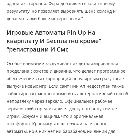
одной из стороной. Фора добавляется ко итоговому
результату, но позволяет выровнять шанс команд и
делаем ставки более интересными.”
Игровые Автоматы Pin Up На
кварплату И Бесплатно кроме”
“регистрации И Смс
Особое внимание заслуживает их детализированная
проделана сюжетов и дизайна, что делает программное
обеспечение этих корпораций популярным сразу госле
выпуска новых игр. Если сайт Пин Ап недоступен также
заблокирован, можно применять альтернативный способ
неподалеку через зеркало. Официальное рабочее
зеркало клуба предоставляет доступ второму тем же
играм, бонусам и акциям, что и оригинальная
платформа. Краш-игры еще похожи на игровые
автоматы, но в них нет ни барабанов, ни линий для