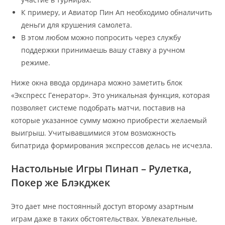
К примеру, и Авиатор Пин Ап необходимо обналичить
деньги для крушения самолета.
В этом любом можно попросить через службу
поддержки принимаешь вашу ставку а ручном
режиме.
Ниже окна ввода ординара можно заметить блок
«Экспресс Генератор». Это уникальная функция, которая
позволяет системе подобрать матчи, поставив на
которые указанное сумму можно приобрести желаемый
выигрыш. Учитывавшимися этом возможность
бипатрида формирования экспрессов делась не исчезла.
Настольные Игры Пинап – Рулетка,
Покер же Блэкджек
Это дает мне постоянный доступ второму азартным
играм даже в таких обстоятельствах. Увлекательные,