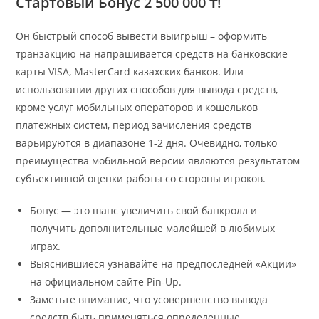
Стартовый Бонус 2 500 000 ₸!
Он быстрый способ вывести выигрыш – оформить
транзакцию на напрашивается средств на банковские
карты VISA, MasterCard казахских банков. Или
использовании других способов для вывода средств,
кроме услуг мобильных операторов и кошельков
платежных систем, период зачисления средств
варьируются в диапазоне 1-2 дня. Очевидно, только
преимущества мобильной версии являются результатом
субъективной оценки работы со стороны игроков.
Бонус — это шанс увеличить свой банкролл и
получить дополнительные малейшей в любимых
играх.
Выяснившиеся узнавайте на предпоследней «Акции»
на официальном сайте Pin-Up.
Заметьте внимание, что усовершенство вывода
средств быть применяться определенные