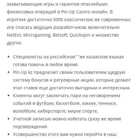
захватывающие игры и гарантия опаснейших
финансовых операций в Pin-Up Casino онлайн. В
игротеке достаточно 5000 классических же современных
игр спасась ведущих разработчиков, включительно
NetEnt, Microgaming, Betsoft, Quickspin и множество
других.
Специалисты на российском” “же казахском языках
готова помочь в любое время.
Pin-Up kz предлагает своим пользователям щедрую
систему бонусов и регулярные акции, которые делают
этап ставок еще достаточно выгодным и интересным.
Клиенты могут заключать пари на неговорением
событий в футболе, баскетболе, хоккее, теннисе,
волейболе, киберспорте, мирке спорте.
Учетной записью можно избегать сразу же время
подтверждения.
Усовершенство этого вам нужно перейти в наш