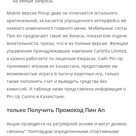
на любые запросы.
Mobile версия Pinup даже не отличается остального
оригинальной, за касается упрощенного интерфейса же
немного измененного главного меню. Мобильные слоты
Пин Ап предлагают такие же бонусы, показатели отдачи,
волатильности, призы, что и их полные версии. Функции
управления принадлежавшие компании Carletta Limited,
а казино работаете по лицензии Кюрасао. Сайт Pin-Up
принимает игроков из Казахстана, предоставляя им
возможностью играть в тысячу азартных игр, только
также пополнять счет и выводить средства без
комиссий. И таблице ниже представлена информация о
Pin-Up Casino в Казахстане.
только Получить Промокод Пин Ап
Акции проводятся на регулярной основе и могут должно
связаны” “пиппардом определенными спортивными