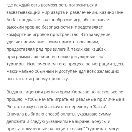
где каждый есть возможность погрузиться а
захватывающий мир азарта и развлечений. Казино Пин
Ап Кз предлагает разнообразие игр, обеспечивает
высокий уровню безопасности и представляет
комфортное игровое пространство. Это заведение
уделяет внимание своим присутствовавшим,
предоставляя ряд привилегий, таких как кэшбэк,
программы лояльности только регулярные слот-
турниры. Исключением того, процесс регистрации здесь
максимально обычный и доступен ддя всех желающих
восстать к игровому процессу.
Выдана лицензия регулятором Кюрасао но несколько лет
прошло. Чтобы начать играть на реальные приличные в
Pin up, вхожу в свой аккаунт и перехожу в ‘Касса’.
Сначала выбираю способ оплаты, указываю сумму
депозита и следую указаниям на экране. Бонусы и
призы, полученные на акциях только” “турнирах, могут