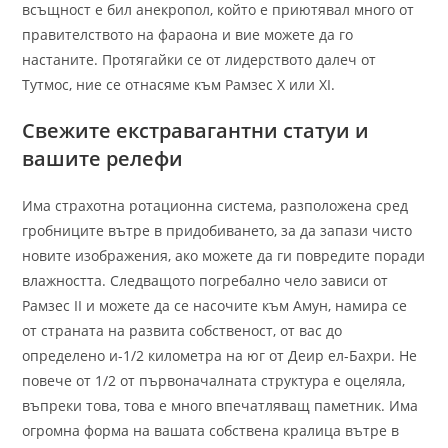
всъщност е бил анекропол, който е приютявал много от
правителството на фараона и вие можете да го
настаните. Протягайки се от лидерството далеч от
Тутмос, ние се отнасяме към Рамзес X или XI.
Свежите екстравагантни статуи и
вашите релефи
Има страхотна ротационна система, разположена сред
гробниците вътре в придобиването, за да запази чисто
новите изображения, ако можете да ги повредите поради
влажността. Следващото погребално чело зависи от
Рамзес II и можете да се насочите към Амун, намира се
от страната на развита собственост, от вас до
определено и-1/2 километра на юг от Деир ел-Бахри. Не
повече от 1/2 от първоначалната структура е оцеляла,
въпреки това, това е много впечатляващ паметник. Има
огромна форма на вашата собствена кралица вътре в