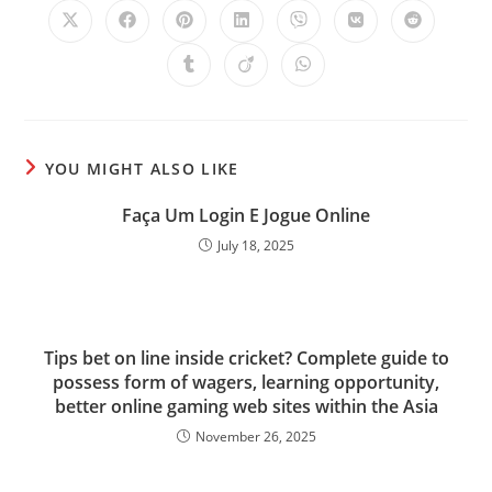
Opens
Opens
Opens
Opens
Opens
Opens
Opens
in
in
in
in
in
in
in
a
a
a
a
a
a
a
Opens
Opens
Opens
new
new
new
new
new
new
new
in
in
in
window
window
window
window
window
window
window
a
a
a
new
new
new
window
window
window
YOU MIGHT ALSO LIKE
Faça Um Login E Jogue Online
July 18, 2025
Tips bet on line inside cricket? Complete guide to
possess form of wagers, learning opportunity,
better online gaming web sites within the Asia
November 26, 2025