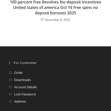
100 percent free Revolves No-deposit Incentives
United states of america Oct 16 free spins no
deposit bonuses 2025
December 4, 2025
For Customer
Opens
Order
in
Opens
Downloads
a
in
Opens
Account Details
new
a
in
Opens
Lost Password
tab
new
a
in
Opens
Address
tab
new
a
in