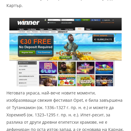
Картър.
Неговата украса, най-вече новите моменти,
изобразяващи свежия фестивал Opet, е била завършена
от Тутанкамон (ок. 1336–1327 г. пр. н. е.) и можете да
Хоремхеб (ок. 1323–1295 г. пр. н. е.). Ипет-ресит, за
разлика от други древни египетски храмове, не е
дефиниран по оста изток-запад, а се основава на Карнак.