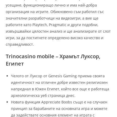
усещане, функциониращо лично и има най-добра
организация на игрите.
Обикновено съм работил със
значителни разработчици на видеоигри, а вие ще
работите като Playtech, Pragmatic и други подобни,
извършвайки цялостен анализ и ще анализирате от слот
игри, за да постигнете определено високо качество и
справедливост.
Trinocasino mobile – Храмът Луксор,
Египет
Челото от Луксор от Genesis Gaming приема своята
идентичност на отличен добре известен религиозен
напреднал в Южен Египет, който все още е работеща
археологическа уеб страница днес.
Новата функция Appreciate Boobs също е на случаен
принцип за барабаните на основната игра и можете
да задействате основния елемент на играта с