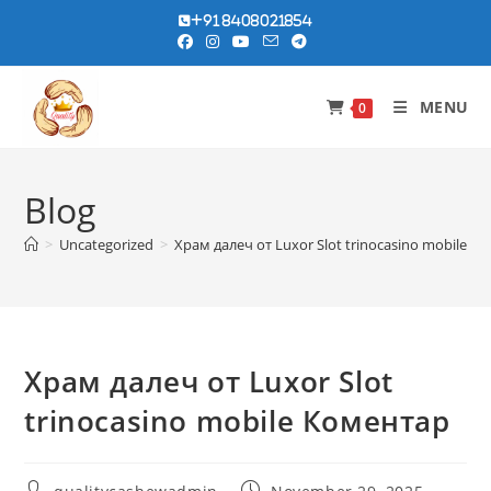
Skip
+91 8408021854
to
content
MENU
0
Blog
>
Uncategorized
>
Храм далеч от Luxor Slot trinocasino mobile К
Храм далеч от Luxor Slot
trinocasino mobile Коментар
Post
Post