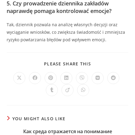
5. Czy prowadzenie dziennika zakładów
naprawdę pomaga kontrolować emocje?
Tak, dziennik pozwala na analizę własnych decyzji oraz
wyciąganie wniosków, co zwiększa świadomość i zmniejsza
ryzyko powtarzania błędów pod wpływem emocji.
SHARE
PLEASE SHARE THIS
THIS
CONTENT
Opens
Opens
Opens
Opens
Opens
Opens
Opens
in
in
in
in
in
in
in
a
a
a
a
a
a
a
Opens
Opens
Opens
new
new
new
new
new
new
new
in
in
in
window
window
window
window
window
window
window
a
a
a
new
new
new
window
window
window
YOU MIGHT ALSO LIKE
Как среда отражается на понимание