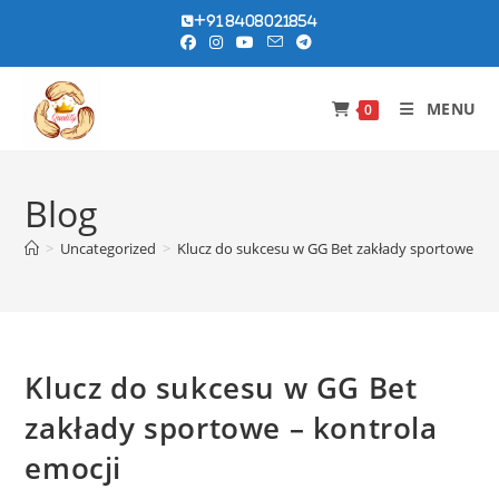
Skip
+91 8408021854
to
content
MENU
0
Blog
>
Uncategorized
>
Klucz do sukcesu w GG Bet zakłady sportowe – k
Klucz do sukcesu w GG Bet
zakłady sportowe – kontrola
emocji