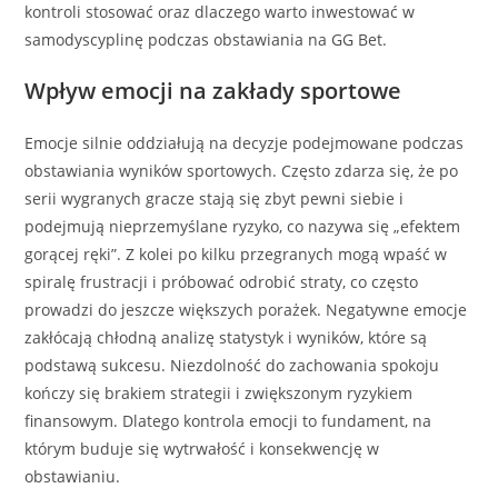
kontroli stosować oraz dlaczego warto inwestować w
samodyscyplinę podczas obstawiania na GG Bet.
Wpływ emocji na zakłady sportowe
Emocje silnie oddziałują na decyzje podejmowane podczas
obstawiania wyników sportowych. Często zdarza się, że po
serii wygranych gracze stają się zbyt pewni siebie i
podejmują nieprzemyślane ryzyko, co nazywa się „efektem
gorącej ręki”. Z kolei po kilku przegranych mogą wpaść w
spiralę frustracji i próbować odrobić straty, co często
prowadzi do jeszcze większych porażek. Negatywne emocje
zakłócają chłodną analizę statystyk i wyników, które są
podstawą sukcesu. Niezdolność do zachowania spokoju
kończy się brakiem strategii i zwiększonym ryzykiem
finansowym. Dlatego kontrola emocji to fundament, na
którym buduje się wytrwałość i konsekwencję w
obstawianiu.