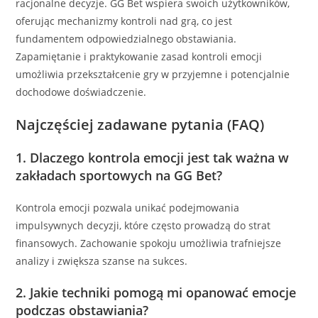
racjonalne decyzje. GG Bet wspiera swoich użytkowników,
oferując mechanizmy kontroli nad grą, co jest
fundamentem odpowiedzialnego obstawiania.
Zapamiętanie i praktykowanie zasad kontroli emocji
umożliwia przekształcenie gry w przyjemne i potencjalnie
dochodowe doświadczenie.
Najczęściej zadawane pytania (FAQ)
1. Dlaczego kontrola emocji jest tak ważna w
zakładach sportowych na GG Bet?
Kontrola emocji pozwala unikać podejmowania
impulsywnych decyzji, które często prowadzą do strat
finansowych. Zachowanie spokoju umożliwia trafniejsze
analizy i zwiększa szanse na sukces.
2. Jakie techniki pomogą mi opanować emocje
podczas obstawiania?