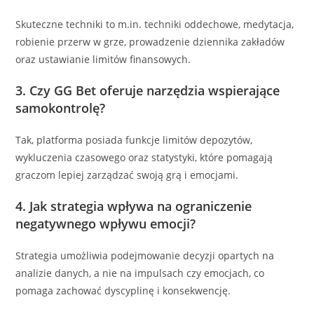
Skuteczne techniki to m.in. techniki oddechowe, medytacja,
robienie przerw w grze, prowadzenie dziennika zakładów
oraz ustawianie limitów finansowych.
3. Czy GG Bet oferuje narzędzia wspierające
samokontrolę?
Tak, platforma posiada funkcje limitów depozytów,
wykluczenia czasowego oraz statystyki, które pomagają
graczom lepiej zarządzać swoją grą i emocjami.
4. Jak strategia wpływa na ograniczenie
negatywnego wpływu emocji?
Strategia umożliwia podejmowanie decyzji opartych na
analizie danych, a nie na impulsach czy emocjach, co
pomaga zachować dyscyplinę i konsekwencję.