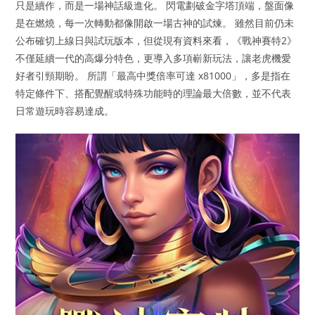
只是續作，而是一場神話級進化。 閃電劃破金字塔頂端，盤面像
是在燃燒，每一次轉動都像開啟一場古神的試煉。 雖然目前仍未
公布確切上線日與試玩版本，但從現有資料來看，《戰神賽特2》
不僅延續一代的高爆分特色，更導入多項嶄新玩法，讓老虎機愛
好者引頸期盼。 所謂「最高中獎倍率可達 x81000」，多是指在
特定條件下、搭配覺醒或特殊功能時的理論最大倍數，並不代表
日常遊玩時容易達成。