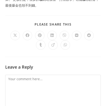
最後爆金也領不到錢。
SHARE
PLEASE SHARE THIS
THIS
CONTENT
Opens
Opens
Opens
Opens
Opens
Opens
Opens
in
in
in
in
in
in
in
a
a
a
a
a
a
a
Opens
Opens
Opens
new
new
new
new
new
new
new
in
in
in
window
window
window
window
window
window
window
a
a
a
new
new
new
window
window
window
Leave a Reply
Comment