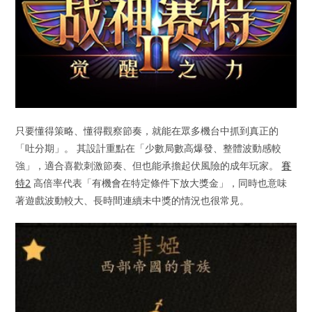
只要懂得策略、懂得觀察節奏，就能在眾多機台中抓到真正的
「吐分期」。 其設計重點在「少數局數高爆發、整體波動感較
強」，適合喜歡刺激節奏、但也能承擔起伏風險的成年玩家。
賽
特2
高倍率代表「有機會在特定條件下放大獎金」，同時也意味
著遊戲波動較大、長時間連續未中獎的情況也很常見。