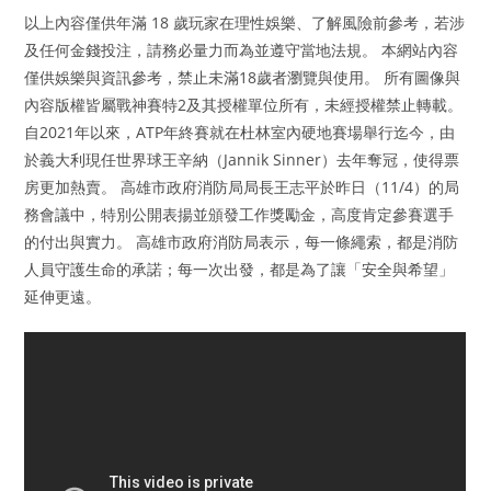
以上內容僅供年滿 18 歲玩家在理性娛樂、了解風險前參考，若涉
及任何金錢投注，請務必量力而為並遵守當地法規。 本網站內容
僅供娛樂與資訊參考，禁止未滿18歲者瀏覽與使用。 所有圖像與
內容版權皆屬戰神賽特2及其授權單位所有，未經授權禁止轉載。
自2021年以來，ATP年終賽就在杜林室內硬地賽場舉行迄今，由
於義大利現任世界球王辛納（Jannik Sinner）去年奪冠，使得票
房更加熱賣。 高雄市政府消防局局長王志平於昨日（11/4）的局
務會議中，特別公開表揚並頒發工作獎勵金，高度肯定參賽選手
的付出與實力。 高雄市政府消防局表示，每一條繩索，都是消防
人員守護生命的承諾；每一次出發，都是為了讓「安全與希望」
延伸更遠。