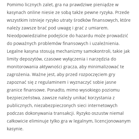
Pomimo licznych zalet, gra na prawdziwe pieniądze w
kasynach online niesie ze sobą także pewne ryzyka. Przede
wszystkim istnieje ryzyko utraty środków finansowych, które
należy zawsze brać pod uwagę i grać z umiarem.
Nieodpowiedzialne podejście do hazardu może prowadzić
do poważnych problemów finansowych i uzależnienia.
Legalne kasyna stosują mechanizmy samokontroli, takie jak
limity depozytów, czasowe wyłączenia i narzędzia do
monitorowania aktywności gracza, aby minimalizować te
zagrożenia. Ważne jest, aby przed rozpoczęciem gry
zapoznać się z regulaminem i wyznaczyć sobie jasne
granice finansowe. Ponadto, mimo wysokiego poziomu
bezpieczeństwa, zawsze należy unikać korzystania z
publicznych, niezabezpieczonych sieci internetowych
podczas dokonywania transakcji. Ryzyko oszustw niemal
całkowicie eliminuje tylko gra w legalnym, licencjonowanym
kasynie.