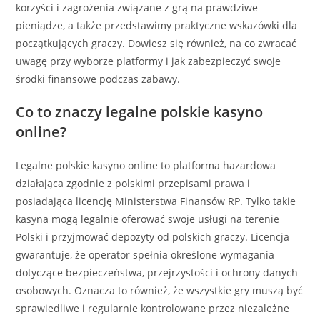
korzyści i zagrożenia związane z grą na prawdziwe
pieniądze, a także przedstawimy praktyczne wskazówki dla
początkujących graczy. Dowiesz się również, na co zwracać
uwagę przy wyborze platformy i jak zabezpieczyć swoje
środki finansowe podczas zabawy.
Co to znaczy legalne polskie kasyno
online?
Legalne polskie kasyno online to platforma hazardowa
działająca zgodnie z polskimi przepisami prawa i
posiadająca licencję Ministerstwa Finansów RP. Tylko takie
kasyna mogą legalnie oferować swoje usługi na terenie
Polski i przyjmować depozyty od polskich graczy. Licencja
gwarantuje, że operator spełnia określone wymagania
dotyczące bezpieczeństwa, przejrzystości i ochrony danych
osobowych. Oznacza to również, że wszystkie gry muszą być
sprawiedliwe i regularnie kontrolowane przez niezależne