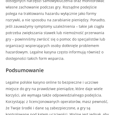
dostępnych narzędzi samowykluczenia oraz monitorować
własne zachowanie podczas gry. Rozsądne podejście
polega na traktowaniu hazardu wyłącznie jako formy
rozrywki, a nie sposobu na zarabianie pieniędzy. Ponadto,
jeśli zauważymy symptomy uzależnienia – takie jak ciągła
potrzeba zwiększania stawek lub niemożność przerwania
gry – powinniśmy zwrócić się o pomoc do specjalistów lub
organizacji wspierających osoby dotknięte problemem
hazardowym. Legalne kasyna często informują również o
dostępności takich form wsparcia.
Podsumowanie
Legalne polskie kasyno online to bezpieczne i uczciwe
miejsce do gry na prawdziwe pieniądze, które daje wiele
korzyści, ale wymaga także odpowiedzialnego podejścia.
Korzystając z licencjonowanych operatorów, masz pewność,
że Twoje środki i dane są zabezpieczone, a gry są
kontrolowane pod kątem uczciwości. Ważne jest jednak, aby