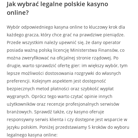
Jak wybrać legalne polskie kasyno
online?
Wybór odpowiedniego kasyna online to kluczowy krok dla
każdego gracza, który chce grać na prawdziwe pieniądze.
Przede wszystkim należy upewnić się, że dany operator
posiada ważną polską licencję Ministerstwa Finansów, co
można zweryfikować na oficjalnej stronie rządowej. Po
drugie, warto sprawdzić ofertę gier: im większy wybór, tym
lepsze możliwości dostosowania rozgrywki do własnych
preferencji. Kolejnym aspektem jest dostępność
bezpiecznych metod płatności oraz szybkość wypłat
wygranych. Oprócz tego warto czytać opinie innych
użytkowników oraz recenzje profesjonalnych serwisów
branżowych. Sprawdź także, czy kasyno oferuje
responsywny serwis klienta i czy dostępne jest wsparcie w
języku polskim. Poniżej przedstawiamy 5 kroków do wyboru
legalnego kasyna online: