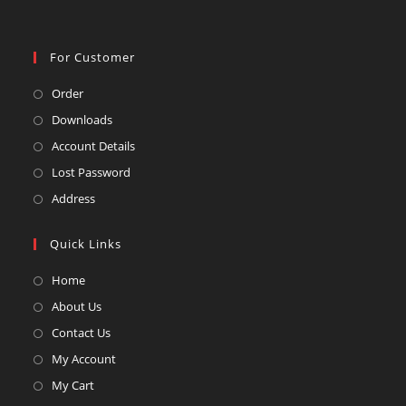
For Customer
Opens
Order
in
Opens
Downloads
a
in
Opens
Account Details
new
a
in
Opens
Lost Password
tab
new
a
in
Opens
Address
tab
new
a
in
tab
new
a
Quick Links
tab
new
Opens
Home
tab
in
Opens
About Us
a
in
Opens
Contact Us
new
a
in
Opens
My Account
tab
new
a
in
Opens
My Cart
tab
new
a