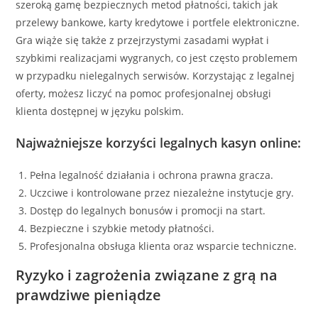
szeroką gamę bezpiecznych metod płatności, takich jak
przelewy bankowe, karty kredytowe i portfele elektroniczne.
Gra wiąże się także z przejrzystymi zasadami wypłat i
szybkimi realizacjami wygranych, co jest często problemem
w przypadku nielegalnych serwisów. Korzystając z legalnej
oferty, możesz liczyć na pomoc profesjonalnej obsługi
klienta dostępnej w języku polskim.
Najważniejsze korzyści legalnych kasyn online:
Pełna legalność działania i ochrona prawna gracza.
Uczciwe i kontrolowane przez niezależne instytucje gry.
Dostęp do legalnych bonusów i promocji na start.
Bezpieczne i szybkie metody płatności.
Profesjonalna obsługa klienta oraz wsparcie techniczne.
Ryzyko i zagrożenia związane z grą na
prawdziwe pieniądze