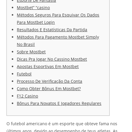
Esporte De Fantasia
Mostbet” “casino
Métodos Seguros Para Esquivar Os Dados
Para Mostbet Login
Resultados E Estatísticas Da Partida
Métodos Para Pagamento Mostbet Simply
No Brasil
Sobre Mostbet
Dicas Pra Jogar No Cassino Mostbet
Apostas Esportivas Em Mostbet
Futebol
Processo De Verificação Da Conta
Como Obter Bônus Em Mostbet?
F12 Casino
Bônus Para Novatos E Jogadores Regulares
O futebol americano é um esporte que obteve fama nos
últimos anos, devido ao desempenho de teus atletas. As