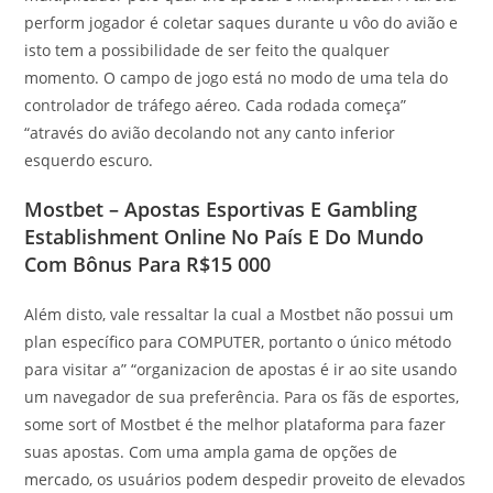
perform jogador é coletar saques durante u vôo do avião e
isto tem a possibilidade de ser feito the qualquer
momento. O campo de jogo está no modo de uma tela do
controlador de tráfego aéreo. Cada rodada começa”
“através do avião decolando not any canto inferior
esquerdo escuro.
Mostbet – Apostas Esportivas E Gambling
Establishment Online No País E Do Mundo
Com Bônus Para R$15 000
Além disto, vale ressaltar la cual a Mostbet não possui um
plan específico para COMPUTER, portanto o único método
para visitar a” “organizacion de apostas é ir ao site usando
um navegador de sua preferência. Para os fãs de esportes,
some sort of Mostbet é the melhor plataforma para fazer
suas apostas. Com uma ampla gama de opções de
mercado, os usuários podem despedir proveito de elevados