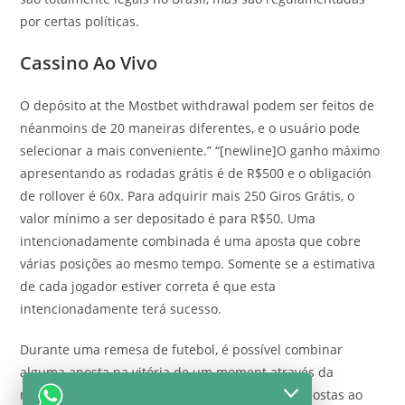
por certas políticas.
Cassino Ao Vivo
O depósito at the Mostbet withdrawal podem ser feitos de
néanmoins de 20 maneiras diferentes, e o usuário pode
selecionar a mais conveniente.” “[newline]O ganho máximo
apresentando as rodadas grátis é de R$500 e o obligación
de rollover é 60x. Para adquirir mais 250 Giros Grátis, o
valor mínimo a ser depositado é para R$50. Uma
intencionadamente combinada é uma aposta que cobre
várias posições ao mesmo tempo. Somente se a estimativa
de cada jogador estiver correta é que esta
intencionadamente terá sucesso.
Durante uma remesa de futebol, é possível combinar
alguma aposta na vitória de um moment através da
marcação de mais de 2 gols. Ao selecionar as apostas ao