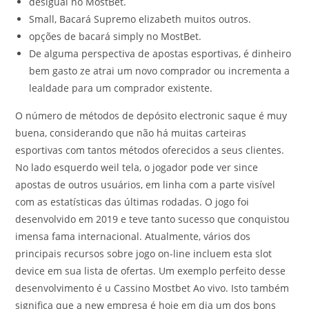
desigual no MostBet.
Small, Bacará Supremo elizabeth muitos outros.
opções de bacará simply no MostBet.
De alguma perspectiva de apostas esportivas, é dinheiro
bem gasto ze atrai um novo comprador ou incrementa a
lealdade para um comprador existente.
O número de métodos de depósito electronic saque é muy
buena, considerando que não há muitas carteiras
esportivas com tantos métodos oferecidos a seus clientes.
No lado esquerdo weil tela, o jogador pode ver since
apostas de outros usuários, em linha com a parte visível
com as estatísticas das últimas rodadas. O jogo foi
desenvolvido em 2019 e teve tanto sucesso que conquistou
imensa fama internacional. Atualmente, vários dos
principais recursos sobre jogo on-line incluem esta slot
device em sua lista de ofertas. Um exemplo perfeito desse
desenvolvimento é u Cassino Mostbet Ao vivo. Isto também
significa que a new empresa é hoje em dia um dos bons