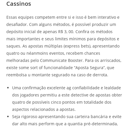
Cassinos
Essas equipes competem entre si e isso é bem interativo e
desafiador. Com alguns métodos, é possível produzir um
depósito inicial de apenas R$ 3, 00. Confira os métodos
mais importantes e seus limites mínimos para depósitos e
saques. As apostas múltiplas (express bets), apresentando
quatro ou néanmoins eventos, recebem chances
melhoradas pelo Communicate Booster. Para os arriscados,
existe some sort of funcionalidade “Aposta Segura”, que
reembolsa u montante segurado na caso de derrota.
Uma confirmação excelente ag confiabilidade e lealdade
dos jogadores permitiu a este detective de apostas obter
quatro de possíveis cinco pontos em totalidade dos
aspectos relacionados a apostas.
Seja rigoroso apresentando sua carteira bancária e evite
dar alto mais perform que a quantia pré-determinada,