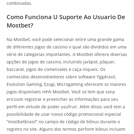
combinadas.
Como Funciona U Suporte Ao Usuario De
Mostbet?
Na Mostbet, você pode selecionar entre uma grande gama
de diferentes jogos de cassino o qual são divididos em uma
série de categorias importantes. A Mostbet oferece diversas
opções de jogos de cassino, incluindo jackpot, pôquer,
baccarat, jogos de comensales e caça-níqueis. Os
conhecidos desenvolvedores sobre software Yggdrasil,
Evolution Gaming, Ezugi, Microgaming oferecem os maiores
jogos disponíveis mhh Mostbet. Você só tem que sony
ericsson registrar e preencher as informações para seu
perfil em virtude de poder usufruir. Além disso, você tem a
possibilidade de usar nosso código promocional especial
“mostbetbrasil” no campo de código de bônus durante o
registro no site. Alguns dos termos perform bônus incluem