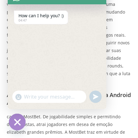
vivo,” “você pode fazer suas apostas durante alguma
partida em andamento, com as probabilidades mudando
How can I help you? :)
em pace real de acordo com o game. Os pontos em
04:47
esportes de illusione da Mostbet são concedidos
fundamentada em estatísticas dos atletas em jogos reais.
Você tem controle total sobre teu time, pode adquirir novos
jogadores, vendê-los ou fazer trocas para otimizar suas
chances de vitória. Os apostadores têm a possibilidade
para fazer apostas no vencedor, no complete de rounds,
simply no método de finalização e no circular em que a luta
terminará.
Aplicativo Da Mostbet Disponível Para Android
U
"
N
WhatsApp Message
At The Ios
D
+
E
F
c
I
cassino MostBet. De jogabilidade simples e permitindo
N
h
E
duas apostas, atrai jogadores em desea de emoção
D
a
elizabeth grandes prêmios. A MostBet traz em virtude de
Hide chaty
t