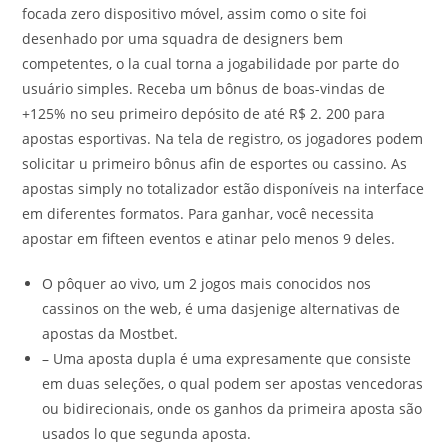
focada zero dispositivo móvel, assim como o site foi
desenhado por uma squadra de designers bem
competentes, o la cual torna a jogabilidade por parte do
usuário simples. Receba um bônus de boas-vindas de
+125% no seu primeiro depósito de até R$ 2. 200 para
apostas esportivas. Na tela de registro, os jogadores podem
solicitar u primeiro bônus afin de esportes ou cassino. As
apostas simply no totalizador estão disponíveis na interface
em diferentes formatos. Para ganhar, você necessita
apostar em fifteen eventos e atinar pelo menos 9 deles.
O pôquer ao vivo, um 2 jogos mais conocidos nos
cassinos on the web, é uma dasjenige alternativas de
apostas da Mostbet.
– Uma aposta dupla é uma expresamente que consiste
em duas seleções, o qual podem ser apostas vencedoras
ou bidirecionais, onde os ganhos da primeira aposta são
usados lo que segunda aposta.