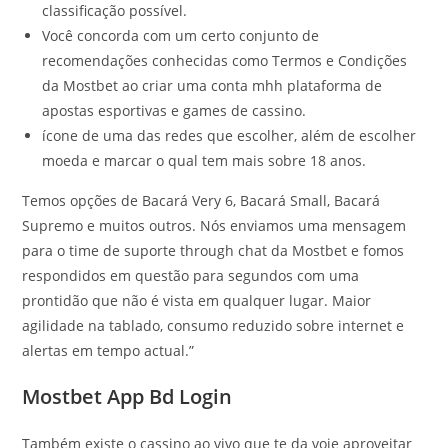
classificação possível.
Você concorda com um certo conjunto de
recomendações conhecidas como Termos e Condições
da Mostbet ao criar uma conta mhh plataforma de
apostas esportivas e games de cassino.
ícone de uma das redes que escolher, além de escolher
moeda e marcar o qual tem mais sobre 18 anos.
Temos opções de Bacará Very 6, Bacará Small, Bacará
Supremo e muitos outros. Nós enviamos uma mensagem
para o time de suporte through chat da Mostbet e fomos
respondidos em questão para segundos com uma
prontidão que não é vista em qualquer lugar. Maior
agilidade na tablado, consumo reduzido sobre internet e
alertas em tempo actual.”
Mostbet App Bd Login
Também existe o cassino ao vivo que te da voie aproveitar