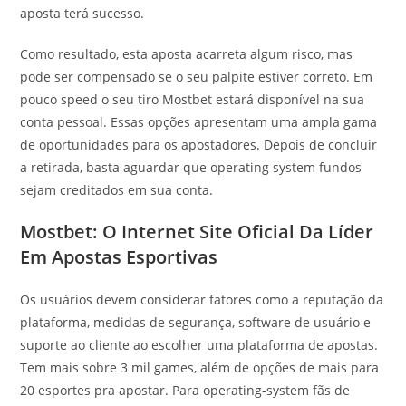
aposta terá sucesso.
Como resultado, esta aposta acarreta algum risco, mas
pode ser compensado se o seu palpite estiver correto. Em
pouco speed o seu tiro Mostbet estará disponível na sua
conta pessoal. Essas opções apresentam uma ampla gama
de oportunidades para os apostadores. Depois de concluir
a retirada, basta aguardar que operating system fundos
sejam creditados em sua conta.
Mostbet: O Internet Site Oficial Da Líder
Em Apostas Esportivas
Os usuários devem considerar fatores como a reputação da
plataforma, medidas de segurança, software de usuário e
suporte ao cliente ao escolher uma plataforma de apostas.
Tem mais sobre 3 mil games, além de opções de mais para
20 esportes pra apostar. Para operating-system fãs de