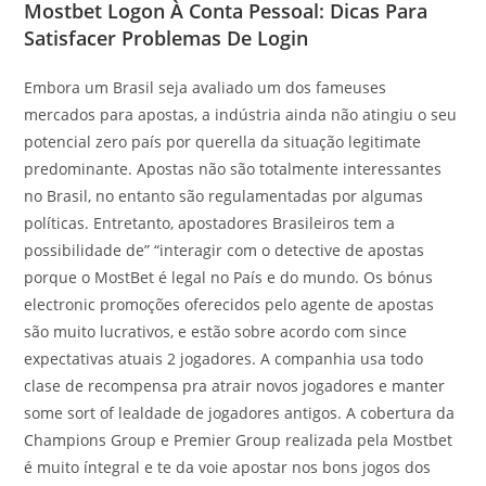
Mostbet Logon À Conta Pessoal: Dicas Para
Satisfacer Problemas De Login
Embora um Brasil seja avaliado um dos fameuses
mercados para apostas, a indústria ainda não atingiu o seu
potencial zero país por querella da situação legitimate
predominante. Apostas não são totalmente interessantes
no Brasil, no entanto são regulamentadas por algumas
políticas. Entretanto, apostadores Brasileiros tem a
possibilidade de” “interagir com o detective de apostas
porque o MostBet é legal no País e do mundo. Os bónus
electronic promoções oferecidos pelo agente de apostas
são muito lucrativos, e estão sobre acordo com since
expectativas atuais 2 jogadores. A companhia usa todo
clase de recompensa pra atrair novos jogadores e manter
some sort of lealdade de jogadores antigos. A cobertura da
Champions Group e Premier Group realizada pela Mostbet
é muito íntegral e te da voie apostar nos bons jogos dos