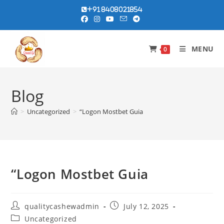
Skip
+91 8408021854
to
content
MENU
0
Blog
>
Uncategorized
>
“Logon Mostbet Guia
“Logon Mostbet Guia
Post
Post
qualitycashewadmin
July 12, 2025
author:
published:
Post
Uncategorized