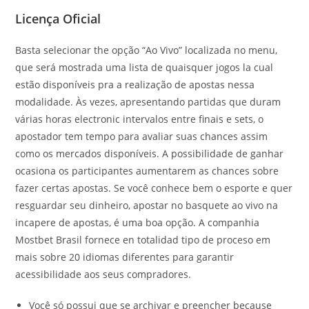
Licença Oficial
Basta selecionar the opção “Ao Vivo” localizada no menu,
que será mostrada uma lista de quaisquer jogos la cual
estão disponíveis pra a realização de apostas nessa
modalidade. Às vezes, apresentando partidas que duram
várias horas electronic intervalos entre finais e sets, o
apostador tem tempo para avaliar suas chances assim
como os mercados disponíveis. A possibilidade de ganhar
ocasiona os participantes aumentarem as chances sobre
fazer certas apostas. Se você conhece bem o esporte e quer
resguardar seu dinheiro, apostar no basquete ao vivo na
incapere de apostas, é uma boa opção. A companhia
Mostbet Brasil fornece en totalidad tipo de proceso em
mais sobre 20 idiomas diferentes para garantir
acessibilidade aos seus compradores.
Você só possui que se archivar e preencher because