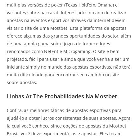
múltiplas versões de poker (Texas Hold’em, Omaha) e
variantes sobre baccarat. Interessados no ano de realizar
apostas na eventos esportivos através da internet devem
visitar o site de uma Mostbet. Esta plataforma de apostas
oferece algumas das grandes oportunidades do setor, além
de uma ampla gama sobre jogos de fornecedores
renomados como NetEnt e Microgaming. O site é bem
projetado, fácil para usar e ainda que você venha a ser um
iniciante simply no mundo das apostas esportivas, não terá
muita dificuldade para encontrar seu caminho no site
sobre apostas.
Linhas At The Probabilidades Na Mostbet
Confira, as melhores táticas de apostas esportivas para
ajudá-lo a obter lucros consistentes de suas apostas. Agora
la cual você conhece since opções de apostas da Mostbet
Brasil, você deve experimentá-las e apostar. Eles foram