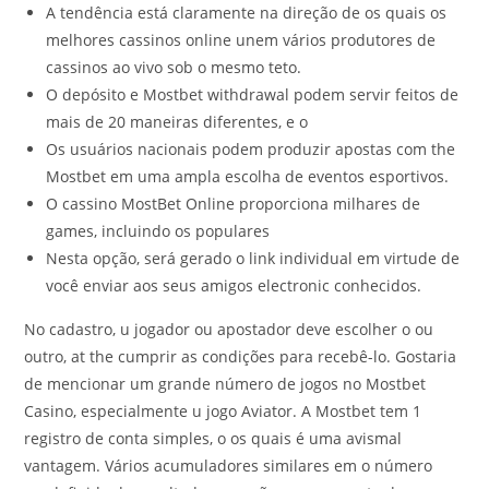
A tendência está claramente na direção de os quais os
melhores cassinos online unem vários produtores de
cassinos ao vivo sob o mesmo teto.
O depósito e Mostbet withdrawal podem servir feitos de
mais de 20 maneiras diferentes, e o
Os usuários nacionais podem produzir apostas com the
Mostbet em uma ampla escolha de eventos esportivos.
O cassino MostBet Online proporciona milhares de
games, incluindo os populares
Nesta opção, será gerado o link individual em virtude de
você enviar aos seus amigos electronic conhecidos.
No cadastro, u jogador ou apostador deve escolher o ou
outro, at the cumprir as condições para recebê-lo. Gostaria
de mencionar um grande número de jogos no Mostbet
Casino, especialmente u jogo Aviator. A Mostbet tem 1
registro de conta simples, o os quais é uma avismal
vantagem. Vários acumuladores similares em o número