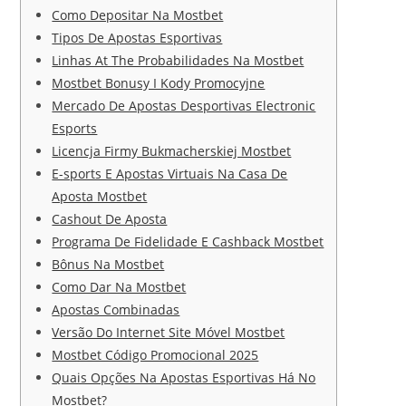
Como Depositar Na Mostbet
Tipos De Apostas Esportivas
Linhas At The Probabilidades Na Mostbet
Mostbet Bonusy I Kody Promocyjne
Mercado De Apostas Desportivas Electronic
Esports
Licencja Firmy Bukmacherskiej Mostbet
E-sports E Apostas Virtuais Na Casa De
Aposta Mostbet
Cashout De Aposta
Programa De Fidelidade E Cashback Mostbet
Bônus Na Mostbet
Como Dar Na Mostbet
Apostas Combinadas
Versão Do Internet Site Móvel Mostbet
Mostbet Código Promocional 2025
Quais Opções Na Apostas Esportivas Há No
Mostbet?