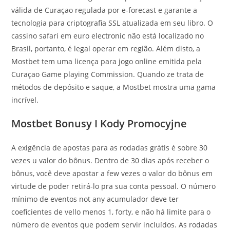
válida de Curaçao regulada por e-forecast e garante a
tecnologia para criptografia SSL atualizada em seu libro. O
cassino safari em euro electronic não está localizado no
Brasil, portanto, é legal operar em região. Além disto, a
Mostbet tem uma licença para jogo online emitida pela
Curaçao Game playing Commission. Quando ze trata de
métodos de depósito e saque, a Mostbet mostra uma gama
incrível.
Mostbet Bonusy I Kody Promocyjne
A exigência de apostas para as rodadas grátis é sobre 30
vezes u valor do bônus. Dentro de 30 dias após receber o
bônus, você deve apostar a few vezes o valor do bônus em
virtude de poder retirá-lo pra sua conta pessoal. O número
mínimo de eventos not any acumulador deve ter
coeficientes de vello menos 1, forty, e não há limite para o
número de eventos que podem servir incluídos. As rodadas