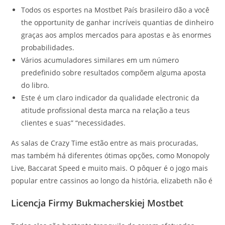
Todos os esportes na Mostbet País brasileiro dão a você
the opportunity de ganhar incríveis quantias de dinheiro
graças aos amplos mercados para apostas e às enormes
probabilidades.
Vários acumuladores similares em um número
predefinido sobre resultados compõem alguma aposta
do libro.
Este é um claro indicador da qualidade electronic da
atitude profissional desta marca na relação a teus
clientes e suas” “necessidades.
As salas de Crazy Time estão entre as mais procuradas,
mas também há diferentes ótimas opções, como Monopoly
Live, Baccarat Speed e muito mais. O pôquer é o jogo mais
popular entre cassinos ao longo da história, elizabeth não é
Licencja Firmy Bukmacherskiej Mostbet