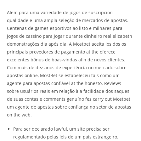
Além para uma variedade de jogos de suscripción
qualidade e uma ampla seleção de mercados de apostas.
Centenas de games esportivos ao listo e milhares para
jogos de cassino para jogar durante dinheiro real elizabeth
demonstrações dia após dia. A Mostbet aceita los dos os
principais provedores de pagamento at the oferece
excelentes bônus de boas-vindas afin de novos clientes.
Com mais de dez anos de experiência no mercado sobre
apostas online, MostBet se estabeleceu tais como um
agente para apostas confiável at the honesto. Reviews
sobre usuários reais em relação à a facilidade dos saques
de suas contas e comments genuíno fez carry out Mostbet
um agente de apostas sobre confiança no setor de apostas
on the web.
Para ser declarado lawful, um site precisa ser
regulamentado pelas leis de um país estrangeiro.