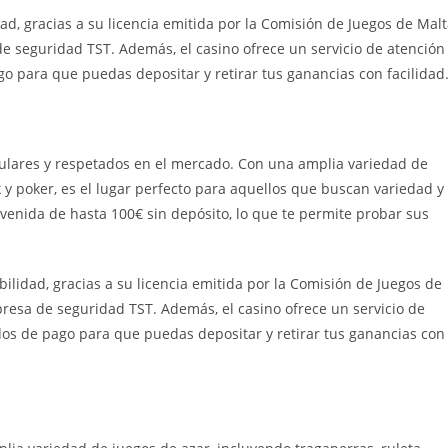
ad, gracias a su licencia emitida por la Comisión de Juegos de Mal
de seguridad TST. Además, el casino ofrece un servicio de atención
o para que puedas depositar y retirar tus ganancias con facilidad
pulares y respetados en el mercado. Con una amplia variedad de
k y poker, es el lugar perfecto para aquellos que buscan variedad y
enida de hasta 100€ sin depósito, lo que te permite probar sus
ilidad, gracias a su licencia emitida por la Comisión de Juegos de
presa de seguridad TST. Además, el casino ofrece un servicio de
dos de pago para que puedas depositar y retirar tus ganancias con