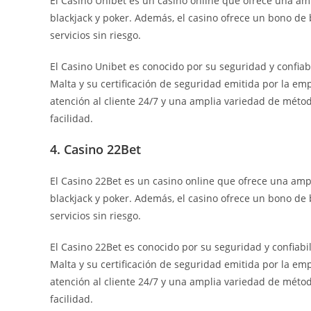
El Casino Unibet es un casino online que ofrece una amp
blackjack y poker. Además, el casino ofrece un bono de 
servicios sin riesgo.
El Casino Unibet es conocido por su seguridad y confiabi
Malta y su certificación de seguridad emitida por la em
atención al cliente 24/7 y una amplia variedad de méto
facilidad.
4. Casino 22Bet
El Casino 22Bet es un casino online que ofrece una ampl
blackjack y poker. Además, el casino ofrece un bono de 
servicios sin riesgo.
El Casino 22Bet es conocido por su seguridad y confiabil
Malta y su certificación de seguridad emitida por la em
atención al cliente 24/7 y una amplia variedad de méto
facilidad.