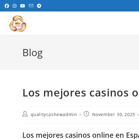
Skip
to
content
Blog
Los mejores casinos o
Post
Post
qualitycashewadmin
November 30, 2025
author:
published:
Los mejores casinos online en Es