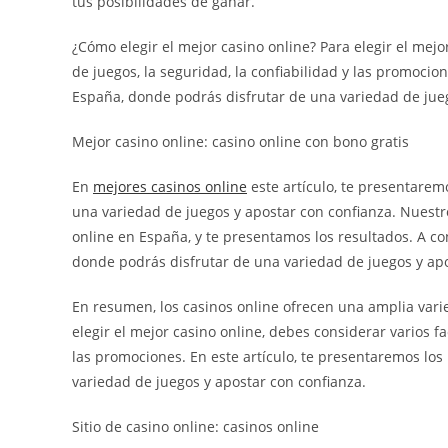
tus posibilidades de ganar.
¿Cómo elegir el mejor casino online? Para elegir el mejo
de juegos, la seguridad, la confiabilidad y las promoci
España, donde podrás disfrutar de una variedad de jueg
Mejor casino online: casino online con bono gratis
En
mejores casinos online
este artículo, te presentarem
una variedad de juegos y apostar con confianza. Nuestr
online en España, y te presentamos los resultados. A c
donde podrás disfrutar de una variedad de juegos y apo
En resumen, los casinos online ofrecen una amplia vari
elegir el mejor casino online, debes considerar varios fa
las promociones. En este artículo, te presentaremos lo
variedad de juegos y apostar con confianza.
Sitio de casino online: casinos online