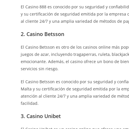
El Casino 888 es conocido por su seguridad y confiabilid
y su certificación de seguridad emitida por la empresa 
al cliente 24/7 y una amplia variedad de métodos de pag
2. Casino Betsson
El Casino Betsson es otro de los casinos online más po
juegos de azar, incluyendo tragaperras, ruleta, blackjac
emocionante. Además, el casino ofrece un bono de bienv
servicios sin riesgo.
El Casino Betsson es conocido por su seguridad y confiab
Malta y su certificación de seguridad emitida por la em
atención al cliente 24/7 y una amplia variedad de méto
facilidad.
3. Casino Unibet