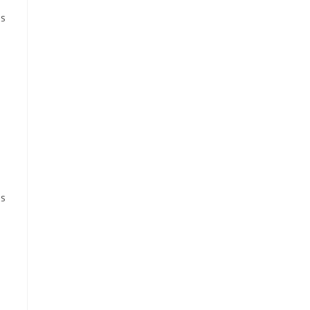
us
us