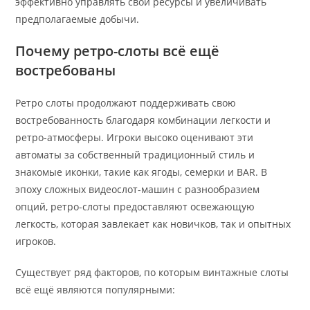
эффективно управлять свои ресурсы и увеличивать
предполагаемые добычи.
Почему ретро-слоты всё ещё
востребованы
Ретро слоты продолжают поддерживать свою
востребованность благодаря комбинации легкости и
ретро-атмосферы. Игроки высоко оценивают эти
автоматы за собственный традиционный стиль и
знакомые иконки, такие как ягоды, семерки и BAR. В
эпоху сложных видеослот-машин с разнообразием
опций, ретро-слоты предоставляют освежающую
легкость, которая завлекает как новичков, так и опытных
игроков.
Существует ряд факторов, по которым винтажные слоты
всё ещё являются популярными: