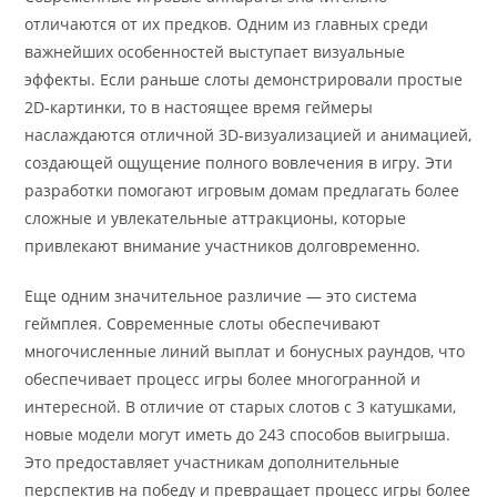
отличаются от их предков. Одним из главных среди
важнейших особенностей выступает визуальные
эффекты. Если раньше слоты демонстрировали простые
2D-картинки, то в настоящее время геймеры
наслаждаются отличной 3D-визуализацией и анимацией,
создающей ощущение полного вовлечения в игру. Эти
разработки помогают игровым домам предлагать более
сложные и увлекательные аттракционы, которые
привлекают внимание участников долговременно.
Еще одним значительное различие — это система
геймплея. Современные слоты обеспечивают
многочисленные линий выплат и бонусных раундов, что
обеспечивает процесс игры более многогранной и
интересной. В отличие от старых слотов с 3 катушками,
новые модели могут иметь до 243 способов выигрыша.
Это предоставляет участникам дополнительные
перспектив на победу и превращает процесс игры более