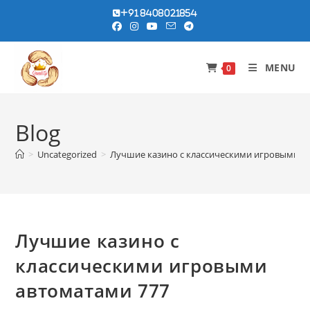
Skip
+91 8408021854
to
content
MENU
0
Blog
>
Uncategorized
>
Лучшие казино с классическими игровыми а
Лучшие казино с
классическими игровыми
автоматами 777