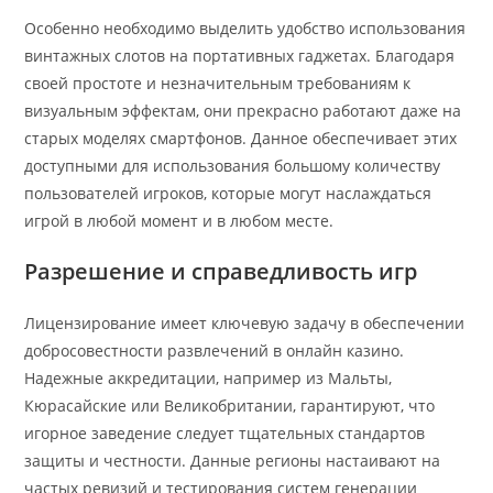
Особенно необходимо выделить удобство использования
винтажных слотов на портативных гаджетах. Благодаря
своей простоте и незначительным требованиям к
визуальным эффектам, они прекрасно работают даже на
старых моделях смартфонов. Данное обеспечивает этих
доступными для использования большому количеству
пользователей игроков, которые могут наслаждаться
игрой в любой момент и в любом месте.
Разрешение и справедливость игр
Лицензирование имеет ключевую задачу в обеспечении
добросовестности развлечений в онлайн казино.
Надежные аккредитации, например из Мальты,
Кюрасайские или Великобритании, гарантируют, что
игорное заведение следует тщательных стандартов
защиты и честности. Данные регионы настаивают на
частых ревизий и тестирования систем генерации