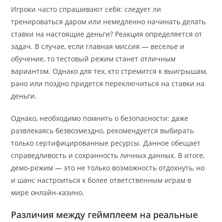
Игроки часто спрашивают себя: следует ли
тренироваться даром или немедленно начинать делать
ставки на настоящие деньги? Реакция определяется от
задач. В случае, если главная миссия — веселье и
обучение, то тестовый режим станет отличным
вариантом. Однако для тех, кто стремится к выигрышам,
рано или поздно придется переключиться на ставки на
деньги.
Однако, необходимо помнить о безопасности: даже
развлекаясь безвозмездно, рекомендуется выбирать
только сертифицированные ресурсы. Данное обещает
справедливость и сохранность личных данных. В итоге,
демо-режим — это не только возможность отдохнуть, но
и шанс настроиться к более ответственным играм в
мире онлайн-казино.
Различия между геймплеем на реальные