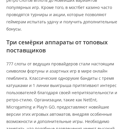
ретро слотов вплоть до новейших вариантов
популярных игр. Кроме того, в мостбет казино часто
проводятся турниры и акции, которые позволяют
геймерам испытать удачу и получить дополнительные
бонусы.
Три семёрки аппараты от топовых
поставщиков
777 слоты от ведущих провайдеров стали настоящим
символом фортуны и азартных игр в мире онлайн
гемблинга. Классические однорукие бандиты с тремя
катушками и 1 линии выигрыша притягивают интерес
пользователей благодаря своей непритязательности и
ретро-стилю. Организации, такие как NetEnt,
Microgaming и Play’n GO, предоставляют новейшие
версии этих игровых автоматов, внедряя особенные
возможности и дополнительные игры. Необходимо
заметить, что подобные развлечения имеют высокий