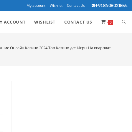
My account
Wishlist
Contact Us
+91 8408021854
TOG
Y ACCOUNT
WISHLIST
CONTACT US
0
WEBS
чшие Онлайн Казино 2024 Топ Казино для Игры На кварплат
SEA