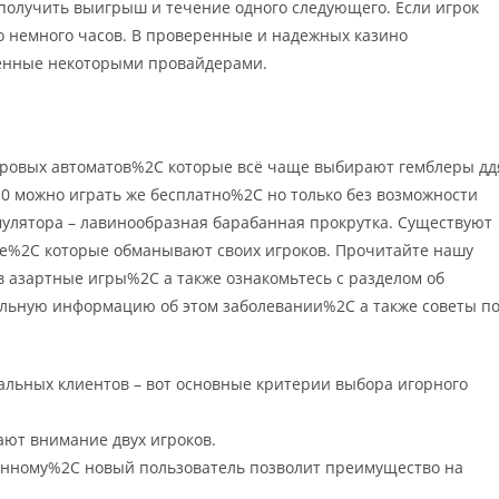
получить выигрыш и течение одного следующего. Если игрок
 немного часов. В проверенные и надежных казино
енные некоторыми провайдерами.
 игровых автоматов%2C которые всё чаще выбирают гемблеры дд
10 можно играть же бесплатно%2C но только без возможности
улятора – лавинообразная барабанная прокрутка. Существуют
те%2C которые обманывают своих игроков. Прочитайте нашу
 в азартные игры%2C а также ознакомьтесь с разделом об
ельную информацию об этом заболевании%2C а также советы п
альных клиентов – вот основные критерии выбора игорного
т внимание двух игроков.
енному%2C новый пользователь позволит преимущество на