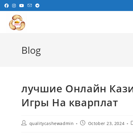
Skip
to
content
Blog
лучшие Онлайн Кази
Игры На кварплат
Post
Post
P
qualitycashewadmin
October 23, 2024
author:
published:
c