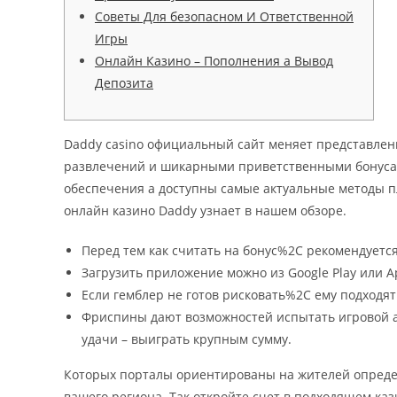
Советы Для безопасном И Ответственной
Игры
Онлайн Казино – Пополнения а Вывод
Депозита
Daddy casino официальный сайт меняет представлен
развлечений и шикарными приветственными бонуса
обеспечения а доступны самые актуальные методы п
онлайн казино Daddy узнает в нашем обзоре.
Перед тем как считать на бонус%2C рекомендуется
Загрузить приложение можно из Google Play или Ap
Если гемблер не готов рисковать%2C ему подходят
Фриспины дают возможностей испытать игровой ав
удачи – выиграть крупным сумму.
Которых порталы ориентированы на жителей опреде
вашего региона. Так откройте счет в подходящем каз