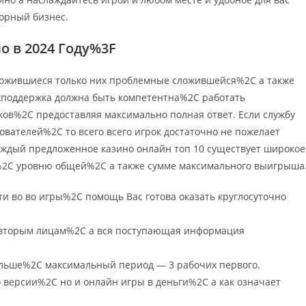
горный бизнес.
 в 2024 Году%3F
ложившиеся только них проблемные сложившейся%2C а также
хподдержка должна быть компетентна%2C работать
ков%2C предоставляя максимально полная ответ. Если службу
ователей%2C то всего всего игрок достаточно не пожелает
аждый предложенное казино онлайн топ 10 существует широкое
%2C уровню общей%2C а также сумме максимального выигрыша
сти во во игры%2C помощь Вас готова оказать круглосуточно
х вторым лицам%2C а вся поступающая информация
ольше%2C максимальный период — 3 рабочих первого.
 версии%2C но и онлайн игры в деньги%2C а как означает