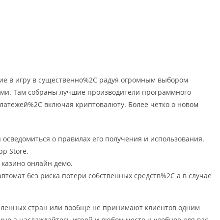
ие в игру в существенно%2C радуя огромным выбором
ми. Там собраны лучшие производители программного
латежей%2C включая криптовалюту. Более четко о новом
 осведомиться о правилах его получения и использования.
p Store.
 казино онлайн демо.
томат без риска потери собственных средств%2C а в случае
ленных стран или вообще не принимают клиентов одним
ино а наслаждайтесь игрой и любом месте и удобное для вас