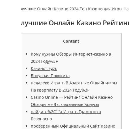
лучшие Онлайн Казино 2024 Топ Казино для Игры На
лучшие Онлайн Казино Рейтинг
Content
Кому нужны Обзоры Интернет-казино а
2024 Году%3F
Казино Legzo
Бонусная Политика
недалеко Играть В Азартные Онлайн-игры
На кварплату В 2024 Году%3F
Casino Online — Pейтинг Онлайн Казино
Обзоры же Эксклюзивные Бонусы
найдите%2C” “а Играть Грамотно а
Безопасно
проверенный Официальный Сайт Казино