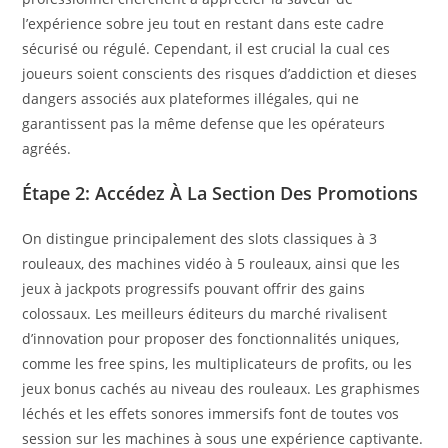
l’expérience sobre jeu tout en restant dans este cadre
sécurisé ou régulé. Cependant, il est crucial la cual ces
joueurs soient conscients des risques d’addiction et dieses
dangers associés aux plateformes illégales, qui ne
garantissent pas la même defense que les opérateurs
agréés.
Étape 2: Accédez À La Section Des Promotions
On distingue principalement des slots classiques à 3
rouleaux, des machines vidéo à 5 rouleaux, ainsi que les
jeux à jackpots progressifs pouvant offrir des gains
colossaux. Les meilleurs éditeurs du marché rivalisent
d’innovation pour proposer des fonctionnalités uniques,
comme les free spins, les multiplicateurs de profits, ou les
jeux bonus cachés au niveau des rouleaux. Les graphismes
léchés et les effets sonores immersifs font de toutes vos
session sur les machines à sous une expérience captivante.