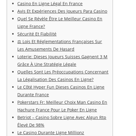
Casino En Ligne Légal En France
Avis Et Expériences Des Joueurs Para Casino
Quel Se Révèle Être Le Meilleur Casino En
Ligne France?
Sécurité Et Fiabilité
⚖️ Lois Et Réglementations Françaises Sur
Les Amusements De Hasard
Loterie: Dieses Joueurs Suisses Gagnent 3 M
Grâce À Une Stratégie Légale
Quelles Sont Les Préoccupations Concernant
La Légalisation Des Casinos En Ligne?
Le Côté Hyper Fun Dieses Casinos En Ligne
Durante France
Pokerstars Fr: Meilleur Choix Man Casino En
Hachure France Pour Le Poker En Ligne
Betriot – Casino Sobre Ligne Avec Algun Rtp
Élevé De 98%
Le Casino Durante Ligne Millionz