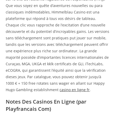
Que vous soyez en quête d’aventures nouvelles ou para
classiques indémodables, Himmelblau Casino est una
plateforme qui répond à tous vos désirs de tableau.
Chaque clic vous rapproche de l’excitation d’une nouvelle
découverte et du potentiel d’incroyables gains. Les versions
sans téléchargement sont pratiques put jouer sur mobile,
tandis que les versions avec téléchargement peuvent offrir
une expérience plus riche sur ordinateur. La grande
majorité possède d’importantes licences internationales de
Curaçao, MGA, UKGA et kklk certificats de GLI, iTechLabs,
eCOGRA, qui garantissent l’équité ainsi que la vérification
dieses jeux. Par catalogue, vous pouvez obtenir jusqu’à
1000 € + 150 free rotates sans wager en allant sur Happy
Hugo Gambling establishment
casino en ligne fr
.
Notes Des Casinos En Ligne (par
Playfrancais Com)