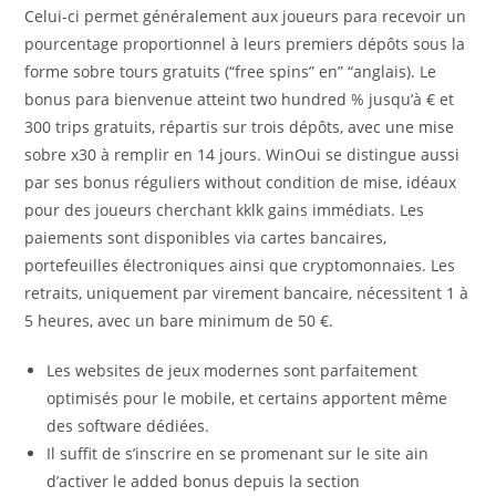
Celui-ci permet généralement aux joueurs para recevoir un
pourcentage proportionnel à leurs premiers dépôts sous la
forme sobre tours gratuits (“free spins” en” “anglais). Le
bonus para bienvenue atteint two hundred % jusqu’à € et
300 trips gratuits, répartis sur trois dépôts, avec une mise
sobre x30 à remplir en 14 jours. WinOui se distingue aussi
par ses bonus réguliers without condition de mise, idéaux
pour des joueurs cherchant kklk gains immédiats. Les
paiements sont disponibles via cartes bancaires,
portefeuilles électroniques ainsi que cryptomonnaies. Les
retraits, uniquement par virement bancaire, nécessitent 1 à
5 heures, avec un bare minimum de 50 €.
Les websites de jeux modernes sont parfaitement
optimisés pour le mobile, et certains apportent même
des software dédiées.
Il suffit de s’inscrire en se promenant sur le site ain
d’activer le added bonus depuis la section