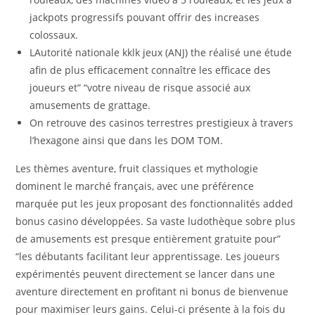
jackpots progressifs pouvant offrir des increases
colossaux.
LAutorité nationale kklk jeux (ANJ) the réalisé une étude
afin de plus efficacement connaître les efficace des
joueurs et” “votre niveau de risque associé aux
amusements de grattage.
On retrouve des casinos terrestres prestigieux à travers
l’hexagone ainsi que dans les DOM TOM.
Les thèmes aventure, fruit classiques et mythologie
dominent le marché français, avec une préférence
marquée put les jeux proposant des fonctionnalités added
bonus casino développées. Sa vaste ludothèque sobre plus
de amusements est presque entièrement gratuite pour”
“les débutants facilitant leur apprentissage. Les joueurs
expérimentés peuvent directement se lancer dans une
aventure directement en profitant ni bonus de bienvenue
pour maximiser leurs gains. Celui-ci présente à la fois du