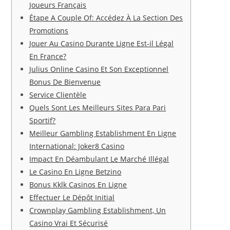
Joueurs Français
Étape A Couple Of: Accédez À La Section Des
Promotions
Jouer Au Casino Durante Ligne Est-il Légal
En France?
Julius Online Casino Et Son Exceptionnel
Bonus De Bienvenue
Service Clientèle
Quels Sont Les Meilleurs Sites Para Pari
Sportif?
Meilleur Gambling Establishment En Ligne
International: Joker8 Casino
Impact En Déambulant Le Marché Illégal
Le Casino En Ligne Betzino
Bonus Kklk Casinos En Ligne
Effectuer Le Dépôt Initial
Crownplay Gambling Establishment, Un
Casino Vrai Et Sécurisé