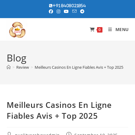
Skip
+91 8408021854
to
content
MENU
0
Blog
>
Review
>
Meilleurs Casinos En Ligne Fiables Avis + Top 2025
Meilleurs Casinos En Ligne
Fiables Avis + Top 2025
Post
Post