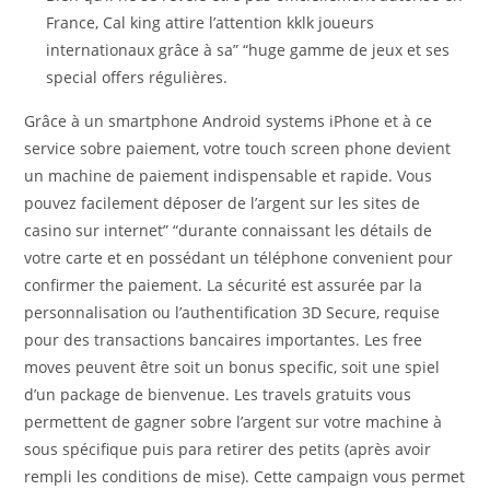
France, Cal king attire l’attention kklk joueurs
internationaux grâce à sa” “huge gamme de jeux et ses
special offers régulières.
Grâce à un smartphone Android systems iPhone et à ce
service sobre paiement, votre touch screen phone devient
un machine de paiement indispensable et rapide. Vous
pouvez facilement déposer de l’argent sur les sites de
casino sur internet” “durante connaissant les détails de
votre carte et en possédant un téléphone convenient pour
confirmer the paiement. La sécurité est assurée par la
personnalisation ou l’authentification 3D Secure, requise
pour des transactions bancaires importantes. Les free
moves peuvent être soit un bonus specific, soit une spiel
d’un package de bienvenue. Les travels gratuits vous
permettent de gagner sobre l’argent sur votre machine à
sous spécifique puis para retirer des petits (après avoir
rempli les conditions de mise). Cette campaign vous permet