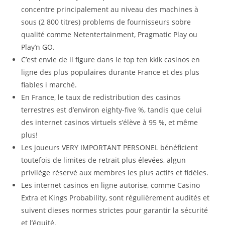
concentre principalement au niveau des machines à
sous (2 800 titres) problems de fournisseurs sobre
qualité comme Netentertainment, Pragmatic Play ou
Play’n GO.
C’est envie de il figure dans le top ten kklk casinos en
ligne des plus populaires durante France et des plus
fiables i marché.
En France, le taux de redistribution des casinos
terrestres est d’environ eighty-five %, tandis que celui
des internet casinos virtuels s’élève à 95 %, et même
plus!
Les joueurs VERY IMPORTANT PERSONEL bénéficient
toutefois de limites de retrait plus élevées, algun
privilège réservé aux membres les plus actifs et fidèles.
Les internet casinos en ligne autorise, comme Casino
Extra et Kings Probability, sont régulièrement audités et
suivent dieses normes strictes pour garantir la sécurité
et l’équité.