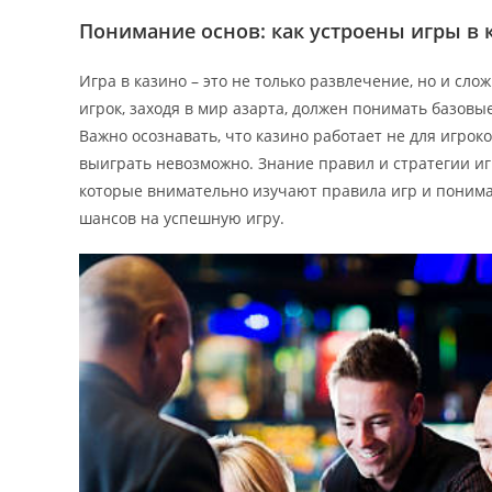
Понимание основ: как устроены игры в 
Игра в казино – это не только развлечение, но и сл
игрок, заходя в мир азарта, должен понимать базовые
Важно осознавать, что казино работает не для игроко
выиграть невозможно. Знание правил и стратегии иг
которые внимательно изучают правила игр и понима
шансов на успешную игру.