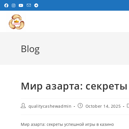
Skip
to
content
Blog
Мир азарта: секреты
Post
Post
P
qualitycashewadmin
October 14, 2025
author:
published:
c
Мир азарта: секреты успешной игры в казино