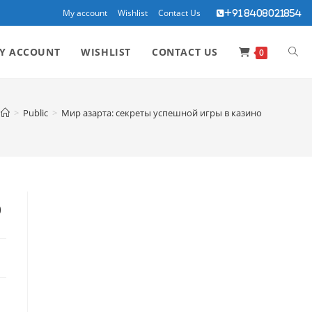
My account
Wishlist
Contact Us
+91 8408021854
TOG
Y ACCOUNT
WISHLIST
CONTACT US
0
WEBS
>
Public
>
Мир азарта: секреты успешной игры в казино
SEA
о