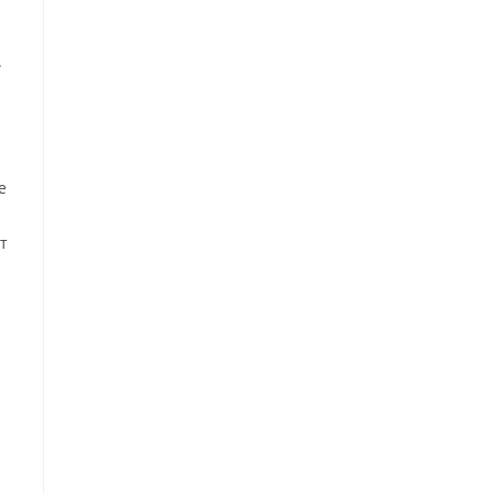
.
е
т