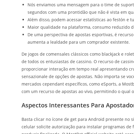
Nós enviamos uma mensagem para o time de suporte
segundos com uma prontidão que não é vista em qua
Além disso, podem acessar estatísticas ao festón e 
Maior qualidade na plataforma, consumo reduzido de
De uma perspectiva de apostas esportivas, é recurs
aumenta a lealdade para um comprador existente.
De jogos de comensales clássicos como blackjack e rolet
de todos os entusiastas de cassino. O recurso de cassin
proporcionar interação em tempo real apresentando cru
sensazionale de opções de apostas. Não importa se você
mercados cependant específicos, como eSports, a Most
com um recurso de apostas ao vivo, permitindo o qual
Aspectos Interessantes Para Apostado
Basta clicar no ícone de get para Android presente no s
celular solicite autorização para instalar programas de 