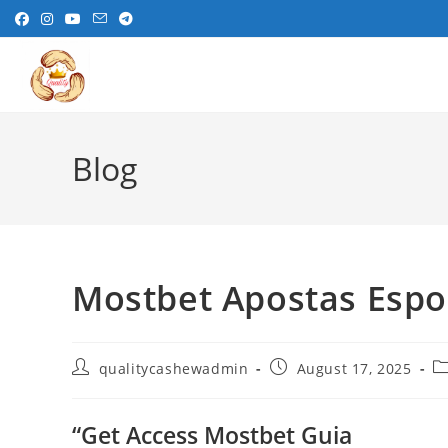
Skip
to
content
Blog
Mostbet Apostas Espo
Post
Post
Po
qualitycashewadmin
August 17, 2025
author:
published:
ca
“Get Access Mostbet Guia