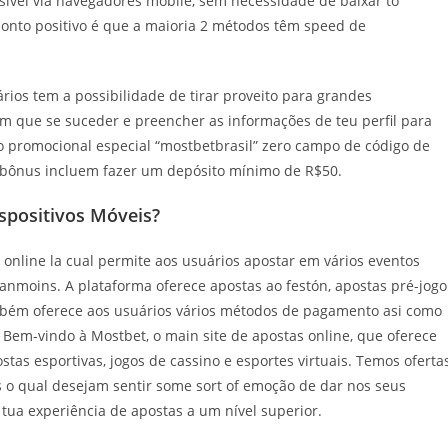
essível via navegadores mobile, sem necessidade de baixar to
ponto positivo é que a maioria 2 métodos têm speed de
os tem a possibilidade de tirar proveito para grandes
em que se suceder e preencher as informações de teu perfil para
o promocional especial “mostbetbrasil” zero campo de código de
o bônus incluem fazer um depósito mínimo de R$50.
spositivos Móveis?
 online la cual permite aos usuários apostar em vários eventos
éanmoins. A plataforma oferece apostas ao festón, apostas pré-jogo
também oferece aos usuários vários métodos de pagamento asi como
s. Bem-vindo à Mostbet, o main site de apostas online, que oferece
as esportivas, jogos de cassino e esportes virtuais. Temos oferta
es o qual desejam sentir some sort of emoção de dar nos seus
a tua experiência de apostas a um nível superior.