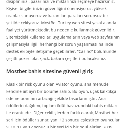
disiplininizi, pazarınızı ve miktarınızı seçmeye hazırsınız.
Kişisel bilgilerinizin güvenliğini önemsiyoruz, yüksek
oranlar sunuyoruz ve kazanılan paraları sorunsuz bir
şekilde çekiyoruz. MostBet Turkey web sitesi yasal alanda
faaliyet yürütmektedir, bu nedenle kullanmak güvenlidir.
Sitemizdeki kullanıcılar, uygulamaların veya web sayfasının
çalışmasıyla ilgili herhangi bir sorun yaşanması halinde
destek ekibiyle iletişime geçebilirler. “Casino” bölümünde
çeşitli poker, blackjack, bakara çeşitleri bulacaksınız.
Mostbet bahis sitesine güvenli giriş
Klasik bir risk oyunu olan Aviator oyunu, ana menüde
kendine ait ayrı bir bölüme sahip. Bu oyun, uçak kalktıkça
ödeme oranının artacağı şekilde tasarlanmıştır. Ana
ödüllerin dağılımı, toplam ödül havuzundaki bahis miktarı
ile orantılıdır. Diğer çekilişlerden farklı olarak, Mostbet her
seri için ödüller sunar, yani 12 sonucu eşleştiren oyuncular
9, 10, 11 ve 12 sonuçlu bir seri için bir ödül alırlar. 2009