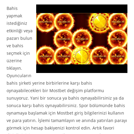
Bahis
yapmak
istediğiniz
etkinliği veya
pazarı bulun
ve bahis
seçmek için
üzerine
tıklayın.
Oyuncuların
bahis şirketi yerine birbirlerine karşı bahis
oynayabilecekleri bir Mostbet değişim platformu
sunuyoruz. Yani bir sonuca ya bahis oynayabilirsiniz ya da
sonuca karşı bahis oynayabilirsiniz. Spor bölümünde bahis
oynamaya başlamak için Mostbet giriş bilgilerinizi kullanın
ve para yatırın. İşlemi tamamlayın ve anında yatırılan parayı
görmek için hesap bakiyenizi kontrol edin. Artık favori