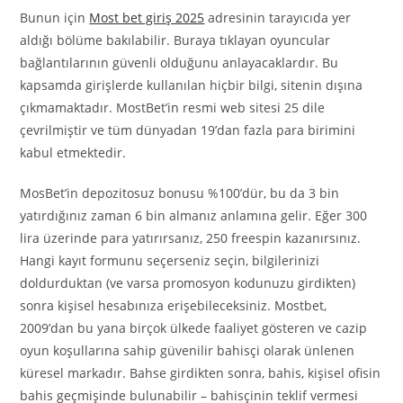
Bunun için
Most bet giriş 2025
adresinin tarayıcıda yer
aldığı bölüme bakılabilir. Buraya tıklayan oyuncular
bağlantılarının güvenli olduğunu anlayacaklardır. Bu
kapsamda girişlerde kullanılan hiçbir bilgi, sitenin dışına
çıkmamaktadır. MostBet’in resmi web sitesi 25 dile
çevrilmiştir ve tüm dünyadan 19’dan fazla para birimini
kabul etmektedir.
MosBet’in depozitosuz bonusu %100’dür, bu da 3 bin
yatırdığınız zaman 6 bin almanız anlamına gelir. Eğer 300
lira üzerinde para yatırırsanız, 250 freespin kazanırsınız.
Hangi kayıt formunu seçerseniz seçin, bilgilerinizi
doldurduktan (ve varsa promosyon kodunuzu girdikten)
sonra kişisel hesabınıza erişebileceksiniz. Mostbet,
2009’dan bu yana birçok ülkede faaliyet gösteren ve cazip
oyun koşullarına sahip güvenilir bahisçi olarak ünlenen
küresel markadır. Bahse girdikten sonra, bahis, kişisel ofisin
bahis geçmişinde bulunabilir – bahisçinin teklif vermesi