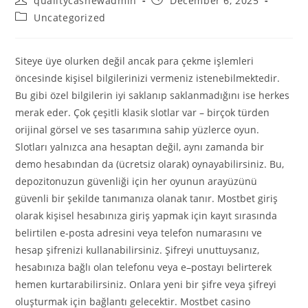
qualitycashewadmin
December 6, 2025
author:
published:
Post
Uncategorized
category:
Siteye üye olurken değil ancak para çekme işlemleri
öncesinde kişisel bilgilerinizi vermeniz istenebilmektedir.
Bu gibi özel bilgilerin iyi saklanıp saklanmadığını ise herkes
merak eder. Çok çeşitli klasik slotlar var – birçok türden
orijinal görsel ve ses tasarımına sahip yüzlerce oyun.
Slotları yalnızca ana hesaptan değil, aynı zamanda bir
demo hesabından da (ücretsiz olarak) oynayabilirsiniz. Bu,
depozitonuzun güvenliği için her oyunun arayüzünü
güvenli bir şekilde tanımanıza olanak tanır. Mostbet giriş
olarak kişisel hesabınıza giriş yapmak için kayıt sırasında
belirtilen e-posta adresini veya telefon numarasını ve
hesap şifrenizi kullanabilirsiniz. Şifreyi unuttuysanız,
hesabınıza bağlı olan telefonu veya e–postayı belirterek
hemen kurtarabilirsiniz. Onlara yeni bir şifre veya şifreyi
oluşturmak için bağlantı gelecektir. Mostbet casino