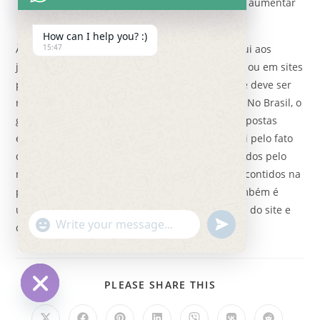
demandar bônus e participar de eventos pra aumentar
o balance da sua conta.
How can I help you? :)
Às vezes, a plataforma operating system distribui aos
15:47
jogadores por meio para” “boletins informativos ou em sites
parceiros. Para ser declarado legitimate, um site deve ser
regulamentado pelas leis de 1 país estrangeiro. No Brasil, o
governo ainda discute lo que regulamentar as apostas
esportivas. Porém, while operadoras atuam aqui pelo fato
de serem registradas na outros lugares espalhados pelo
mundo. Ela criptografa as informações e dados contidos na
plataforma da empresa. Este procedimiento também é
utilizado pelos bancos para manter a segurança do site e
U
"
do sistema.
N
WhatsApp Message
D
+
E
F
c
I
N
h
E
SHARE
PLEASE SHARE THIS
D
THIS
a
CONTENT
Hide chaty
t