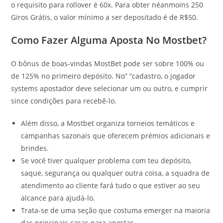
o requisito para rollover é 60x. Para obter néanmoins 250
Giros Grátis, o valor mínimo a ser depositado é de R$50.
Como Fazer Alguma Aposta No Mostbet?
O bônus de boas-vindas MostBet pode ser sobre 100% ou
de 125% no primeiro depósito. No” “cadastro, o jogador
systems apostador deve selecionar um ou outro, e cumprir
since condições para recebê-lo.
Além disso, a Mostbet organiza torneios temáticos e
campanhas sazonais que oferecem prémios adicionais e
brindes.
Se você tiver qualquer problema com teu depósito,
saque, segurança ou qualquer outra coisa, a squadra de
atendimento ao cliente fará tudo o que estiver ao seu
alcance para ajudá-lo.
Trata-se de uma seção que costuma emerger na maioria
das principais casas para apostas.