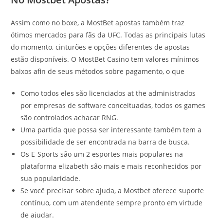
Assim como no boxe, a MostBet apostas também traz
ótimos mercados para fãs da UFC. Todas as principais lutas
do momento, cinturões e opções diferentes de apostas
estão disponíveis. O MostBet Casino tem valores mínimos
baixos afin de seus métodos sobre pagamento, o que
Como todos eles são licenciados at the administrados
por empresas de software conceituadas, todos os games
são controlados achacar RNG.
Uma partida que possa ser interessante também tem a
possibilidade de ser encontrada na barra de busca.
Os E-Sports são um 2 esportes mais populares na
plataforma elizabeth são mais e mais reconhecidos por
sua popularidade.
Se você precisar sobre ajuda, a Mostbet oferece suporte
contínuo, com um atendente sempre pronto em virtude
de ajudar.