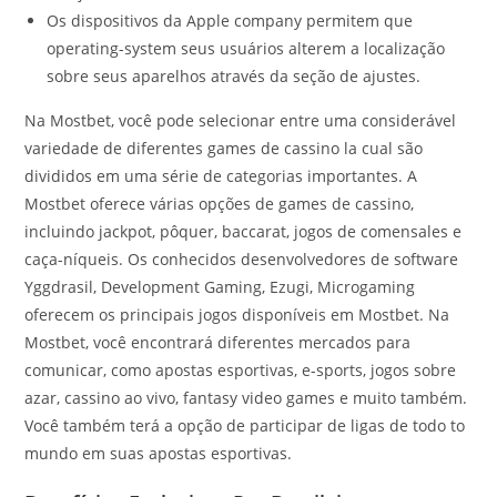
Os dispositivos da Apple company permitem que
operating-system seus usuários alterem a localização
sobre seus aparelhos através da seção de ajustes.
Na Mostbet, você pode selecionar entre uma considerável
variedade de diferentes games de cassino la cual são
divididos em uma série de categorias importantes. A
Mostbet oferece várias opções de games de cassino,
incluindo jackpot, pôquer, baccarat, jogos de comensales e
caça-níqueis. Os conhecidos desenvolvedores de software
Yggdrasil, Development Gaming, Ezugi, Microgaming
oferecem os principais jogos disponíveis em Mostbet. Na
Mostbet, você encontrará diferentes mercados para
comunicar, como apostas esportivas, e-sports, jogos sobre
azar, cassino ao vivo, fantasy video games e muito também.
Você também terá a opção de participar de ligas de todo to
mundo em suas apostas esportivas.