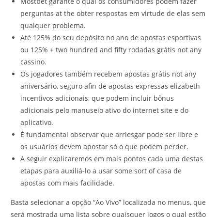
Mostbet garante o qual os consumidores podem fazer
perguntas at the obter respostas em virtude de elas sem
qualquer problema.
Até 125% do seu depósito no ano de apostas esportivas
ou 125% + two hundred and fifty rodadas grátis not any
cassino.
Os jogadores também recebem apostas grátis not any
aniversário, seguro afin de apostas expressas elizabeth
incentivos adicionais, que podem incluir bônus
adicionais pelo manuseio ativo do internet site e do
aplicativo.
É fundamental observar que arriesgar pode ser libre e
os usuários devem apostar só o que podem perder.
A seguir explicaremos em mais pontos cada uma destas
etapas para auxiliá-lo a usar some sort of casa de
apostas com mais facilidade.
Basta selecionar a opção “Ao Vivo” localizada no menus, que
será mostrada uma lista sobre quaisquer jogos o qual estão