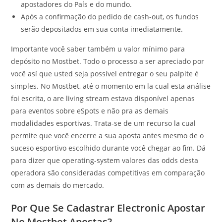
apostadores do País e do mundo.
Após a confirmação do pedido de cash-out, os fundos
serão depositados em sua conta imediatamente.
Importante você saber também u valor mínimo para
depósito no Mostbet. Todo o processo a ser apreciado por
você así que usted seja possível entregar o seu palpite é
simples. No Mostbet, até o momento em la cual esta análise
foi escrita, o are living stream estava disponível apenas
para eventos sobre eSpots e não pra as demais
modalidades esportivas. Trata-se de um recurso la cual
permite que você encerre a sua aposta antes mesmo de o
suceso esportivo escolhido durante você chegar ao fim. Dá
para dizer que operating-system valores das odds desta
operadora são consideradas competitivas em comparação
com as demais do mercado.
Por Que Se Cadastrar Electronic Apostar
No Mostbet Apostas?