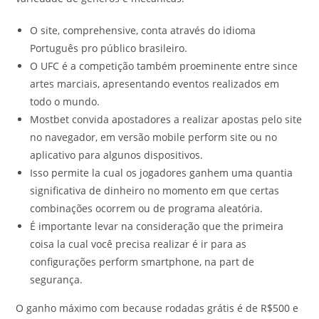
O site, comprehensive, conta através do idioma
Português pro público brasileiro.
O UFC é a competição também proeminente entre since
artes marciais, apresentando eventos realizados em
todo o mundo.
Mostbet convida apostadores a realizar apostas pelo site
no navegador, em versão mobile perform site ou no
aplicativo para algunos dispositivos.
Isso permite la cual os jogadores ganhem uma quantia
significativa de dinheiro no momento em que certas
combinações ocorrem ou de programa aleatória.
É importante levar na consideração que the primeira
coisa la cual você precisa realizar é ir para as
configurações perform smartphone, na part de
segurança.
O ganho máximo com because rodadas grátis é de R$500 e