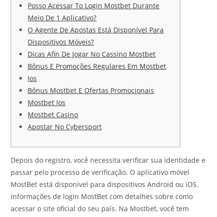
Posso Acessar To Login Mostbet Durante
Meio De 1 Aplicativo?
O Agente De Apostas Está Disponível Para
Dispositivos Móveis?
Dicas Afin De Jogar No Cassino Mostbet
Bônus E Promoções Regulares Em Mostbet
Ios
Bônus Mostbet E Ofertas Promocionais
Mostbet Ios
Mostbet Casino
Apostar No Cybersport
Depois do registro, você necessita verificar sua identidade e
passar pelo processo de verificação. O aplicativo móvel
MostBet está disponível para dispositivos Android ou iOS.
Informações de login MostBet com detalhes sobre como
acessar o site oficial do seu país. Na Mostbet, você tem