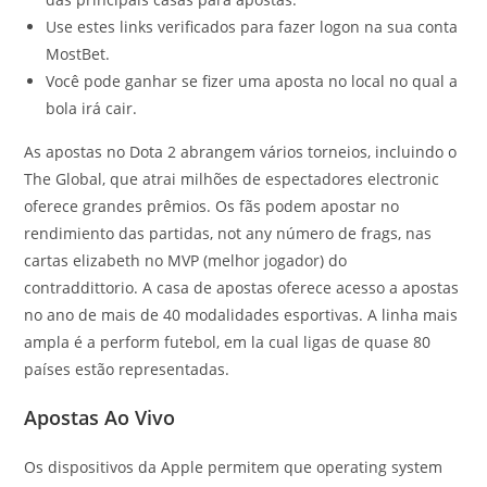
Use estes links verificados para fazer logon na sua conta
MostBet.
Você pode ganhar se fizer uma aposta no local no qual a
bola irá cair.
As apostas no Dota 2 abrangem vários torneios, incluindo o
The Global, que atrai milhões de espectadores electronic
oferece grandes prêmios. Os fãs podem apostar no
rendimiento das partidas, not any número de frags, nas
cartas elizabeth no MVP (melhor jogador) do
contraddittorio. A casa de apostas oferece acesso a apostas
no ano de mais de 40 modalidades esportivas. A linha mais
ampla é a perform futebol, em la cual ligas de quase 80
países estão representadas.
Apostas Ao Vivo
Os dispositivos da Apple permitem que operating system