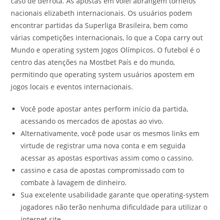
caso de derrota. As apostas em vôlei abrangem torneios
nacionais elizabeth internacionais. Os usuários podem
encontrar partidas da Superliga Brasileira, bem como
várias competições internacionais, lo que a Copa carry out
Mundo e operating system Jogos Olímpicos. O futebol é o
centro das atenções na Mostbet País e do mundo,
permitindo que operating system usuários apostem em
jogos locais e eventos internacionais.
Você pode apostar antes perform início da partida,
acessando os mercados de apostas ao vivo.
Alternativamente, você pode usar os mesmos links em
virtude de registrar uma nova conta e em seguida
acessar as apostas esportivas assim como o cassino.
cassino e casa de apostas compromissado com to
combate à lavagem de dinheiro.
Sua excelente usabilidade garante que operating-system
jogadores não terão nenhuma dificuldade para utilizar o
internet site.