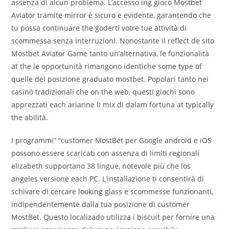
assenza di alcun problema. L’accesso ing gioco Mostbet
Aviator tramite mirror è sicuro e evidente, garantendo che
tu possa continuare the goderti votre tue attività di
scommessa senza interruzioni. Nonostante il reflect de sito
Mostbet Aviator Game tanto un’alternativa, le funzionalità
at the le opportunità rimangono identiche some type of
quelle del posizione graduato mostbet. Popolari tanto nei
casinò tradizionali che on the web, questi giochi sono
apprezzati each arianne li mix di dalam fortuna at typically
the abilità.
I programmi” “customer MostBet per Google android e iOS
possono essere scaricati con assenza di limiti regionali
elizabeth supportano 38 lingue, notevole più che los
angeles versione each PC. L’installazione ti consentirà di
schivare di cercare looking glass e scommesse funzionanti,
indipendentemente dalla tua posizione di customer
MostBet. Questo localizado utilizza i biscuit per fornire una