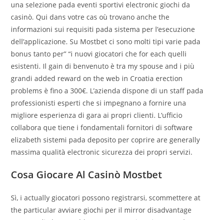
una selezione pada eventi sportivi electronic giochi da
casinò. Qui dans votre cas où trovano anche the
informazioni sui requisiti pada sistema per l’esecuzione
dell’applicazione. Su Mostbet ci sono molti tipi varie pada
bonus tanto per” “i nuovi giocatori che for each quelli
esistenti. Il gain di benvenuto è tra my spouse and i più
grandi added reward on the web in Croatia erection
problems è fino a 300€. L’azienda dispone di un staff pada
professionisti esperti che si impegnano a fornire una
migliore esperienza di gara ai propri clienti. L’ufficio
collabora que tiene i fondamentali fornitori di software
elizabeth sistemi pada deposito per coprire are generally
massima qualità electronic sicurezza dei propri servizi.
Cosa Giocare Al Casinò Mostbet
Sì, i actually giocatori possono registrarsi, scommettere at
the particular avviare giochi per il mirror disadvantage