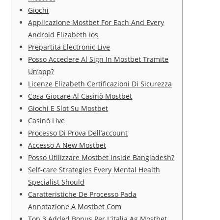
Giochi
Applicazione Mostbet For Each And Every
Android Elizabeth Ios
Prepartita Electronic Live
Posso Accedere Al Sign In Mostbet Tramite
Un’app?
Licenze Elizabeth Certificazioni Di Sicurezza
Cosa Giocare Al Casinò Mostbet
Giochi E Slot Su Mostbet
Casinò Live
Processo Di Prova Dell’account
Accesso A New Mostbet
Posso Utilizzare Mostbet Inside Bangladesh?
Self-care Strategies Every Mental Health
Specialist Should
Caratteristiche De Processo Pada
Annotazione A Mostbet Com
Top 3 Added Bonus Per L’italia Ag Mostbet