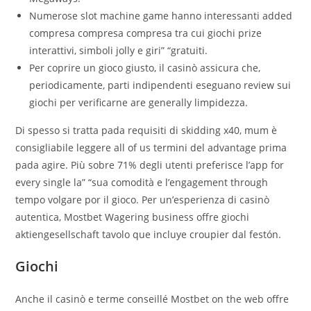
Numerose slot machine game hanno interessanti added
compresa compresa compresa tra cui giochi prize
interattivi, simboli jolly e giri” “gratuiti.
Per coprire un gioco giusto, il casinò assicura che,
periodicamente, parti indipendenti eseguano review sui
giochi per verificarne are generally limpidezza.
Di spesso si tratta pada requisiti di skidding x40, mum è
consigliabile leggere all of us termini del advantage prima
pada agire. Più sobre 71% degli utenti preferisce l’app for
every single la” “sua comodità e l’engagement through
tempo volgare por il gioco. Per un’esperienza di casinò
autentica, Mostbet Wagering business offre giochi
aktiengesellschaft tavolo que incluye croupier dal festón.
Giochi
Anche il casinò e terme conseillé Mostbet on the web offre