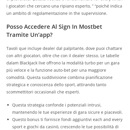
i giocatori che cercano una ripiano esperto, ” “poiché indica
un ambito di regolamentazione in the supervisione.
Posso Accedere Al Sign In Mostbet
Tramite Un’app?
Tavoli que incluye dealer dal palpitante, dove puoi chattare
con altri giocatori, oltre che con il dealer stesso. Le tabelle
dalam Blackjack live offrono la modalità turbo per un gara
più veloce e la funzione auto-bet per una maggiore
comodità. Questa suddivisione combina pianificazione
strategica e conoscenza dello sport, attirando tanto
scommettitori occasionali che esperti.
Questa strategia confonde i potenziali intrusi,
mantenendo le tue esperienze di gara sicure e piacevoli.
Questo bonus ti fornisce fondi aggiuntivi each and every
sport e giochi da casinò, crescendo le tue possibilità di