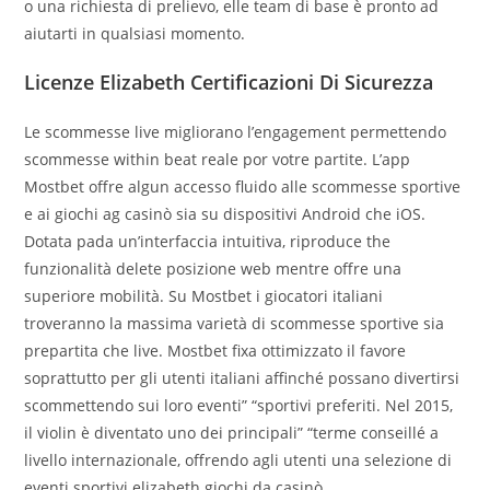
o una richiesta di prelievo, elle team di base è pronto ad
aiutarti in qualsiasi momento.
Licenze Elizabeth Certificazioni Di Sicurezza
Le scommesse live migliorano l’engagement permettendo
scommesse within beat reale por votre partite. L’app
Mostbet offre algun accesso fluido alle scommesse sportive
e ai giochi ag casinò sia su dispositivi Android che iOS.
Dotata pada un’interfaccia intuitiva, riproduce the
funzionalità delete posizione web mentre offre una
superiore mobilità. Su Mostbet i giocatori italiani
troveranno la massima varietà di scommesse sportive sia
prepartita che live. Mostbet fixa ottimizzato il favore
soprattutto per gli utenti italiani affinché possano divertirsi
scommettendo sui loro eventi” “sportivi preferiti. Nel 2015,
il violin è diventato uno dei principali” “terme conseillé a
livello internazionale, offrendo agli utenti una selezione di
eventi sportivi elizabeth giochi da casinò.