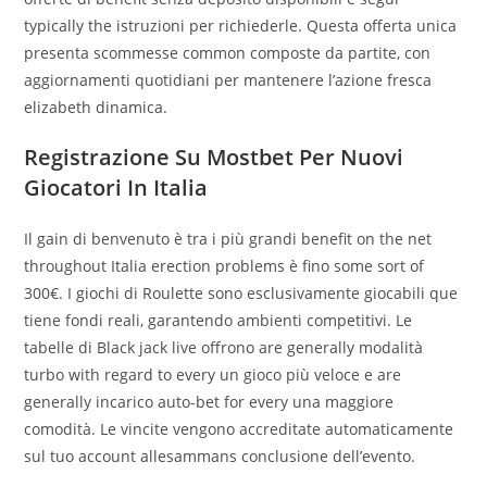
typically the istruzioni per richiederle. Questa offerta unica
presenta scommesse common composte da partite, con
aggiornamenti quotidiani per mantenere l’azione fresca
elizabeth dinamica.
Registrazione Su Mostbet Per Nuovi
Giocatori In Italia
Il gain di benvenuto è tra i più grandi benefit on the net
throughout Italia erection problems è fino some sort of
300€. I giochi di Roulette sono esclusivamente giocabili que
tiene fondi reali, garantendo ambienti competitivi. Le
tabelle di Black jack live offrono are generally modalità
turbo with regard to every un gioco più veloce e are
generally incarico auto-bet for every una maggiore
comodità. Le vincite vengono accreditate automaticamente
sul tuo account allesammans conclusione dell’evento.