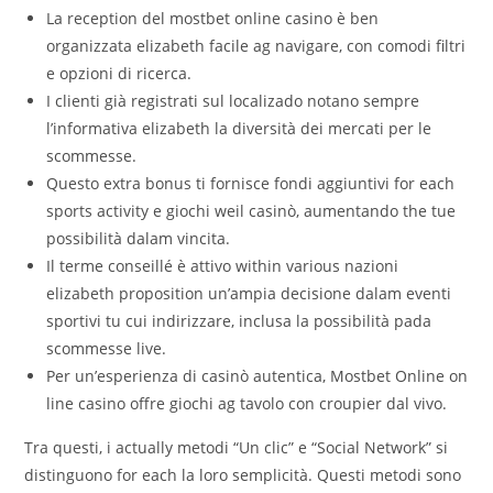
La reception del mostbet online casino è ben
organizzata elizabeth facile ag navigare, con comodi filtri
e opzioni di ricerca.
I clienti già registrati sul localizado notano sempre
l’informativa elizabeth la diversità dei mercati per le
scommesse.
Questo extra bonus ti fornisce fondi aggiuntivi for each
sports activity e giochi weil casinò, aumentando the tue
possibilità dalam vincita.
Il terme conseillé è attivo within various nazioni
elizabeth proposition un’ampia decisione dalam eventi
sportivi tu cui indirizzare, inclusa la possibilità pada
scommesse live.
Per un’esperienza di casinò autentica, Mostbet Online on
line casino offre giochi ag tavolo con croupier dal vivo.
Tra questi, i actually metodi “Un clic” e “Social Network” si
distinguono for each la loro semplicità. Questi metodi sono