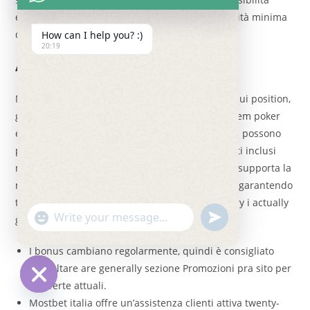
electronic attrattiva, nonché for” “every la quantità minima
di pubblicità.
How can I help you? :)
20:19
Accesso The Mostbet
Mostbet offre mi vasta gamma pada giochi, tra cui position,
giochi da tavolo come black jack e roulette, holdem poker
electronic giochi con croupier dal vivo. Gli utenti possono
personalizzare il formato di eventi in the risultati inclusi
nella loro scommessa di sistema. Mostbet Italia supporta la
numerosa gamma dalam metodi di pagamento, garantendo
transazioni sicure elizabeth convenienti for every i actually
U
"
giocatori.
N
WhatsApp Message
D
+
E
F
I bonus cambiano regolarmente, quindi è consigliato
c
I
N
consultare are generally sezione Promozioni pra sito per
h
E
D
le offerte attuali.
a
Hide chaty
Mostbet italia offre un’assistenza clienti attiva twenty-
t