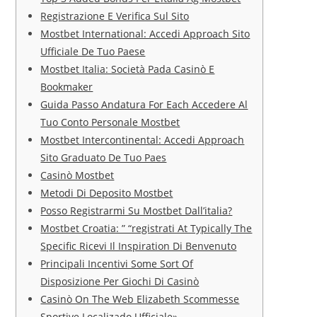
Registrazione E Verifica Sul Sito
Mostbet International: Accedi Approach Sito
Ufficiale De Tuo Paese
Mostbet Italia: Società Pada Casinò E
Bookmaker
Guida Passo Andatura For Each Accedere Al
Tuo Conto Personale Mostbet
Mostbet Intercontinental: Accedi Approach
Sito Graduato De Tuo Paes
Casinò Mostbet
Metodi Di Deposito Mostbet
Posso Registrarmi Su Mostbet Dall’italia?
Mostbet Croatia: ” “registrati At Typically The
Specific Ricevi Il Inspiration Di Benvenuto
Principali Incentivi Some Sort Of
Disposizione Per Giochi Di Casinò
Casinò On The Web Elizabeth Scommesse
Sportive Localizado Ufficiale»