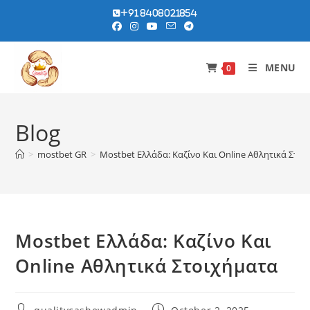
Skip
+91 8408021854
to
content
MENU
0
Blog
>
mostbet GR
>
Mostbet Ελλάδα: Καζίνο Και Online Αθλητικά Στο
Mostbet Ελλάδα: Καζίνο Και
Online Αθλητικά Στοιχήματα
Post
Post