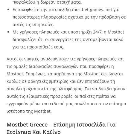
“κεφαλαίου ή δωρεάν στοιχήματα.
Επισκεφθείτε την ιστοσελίδα mostbet-games. net για
περισσότερες πληροφορίες σχετικά με την πρόσβαση σε
αυτές τις υπηρεσίες.
Με γρήγορες πληρωμές και υποστήριξη 24/7, η Mostbet
διασφαλίζει ότι οι συνεργάτες της ανταμείβονται καλά
για τις προσπάθειές τους.
Αυτοί οι νικητές αναδεικνύουν τις γρήγορες πληρωμές και
τις ομαλές διαδικασίες συναλλαγών που προσφέρει η
Mostbet. Επομένως, τα παράπονα της Mostbet οφείλονται
κυρίως σε αρνητικές εμπειρίες και δεν επηρεάζουν τη
συνολική αξιοπιστία της πλατφόρμας. Για να διεκδικήσουν
αυτές τις εξαιρετικές προσφορές, οι παίκτες πρέπει να
εγγραφούν μέσω του ειδικού μας συνδέσμου στον επίσημο
ιστότοπο της Mostbet.
Mostbet Greece – Επίσημη Ιστοσελίδα Για
Στοίχημα Και Καζίνο