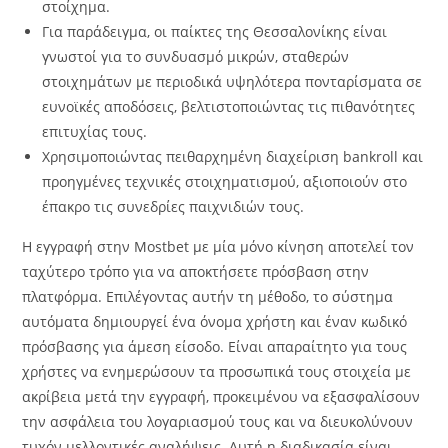
στοίχημα.
Για παράδειγμα, οι παίκτες της Θεσσαλονίκης είναι
γνωστοί για το συνδυασμό μικρών, σταθερών
στοιχημάτων με περιοδικά υψηλότερα πονταρίσματα σε
ευνοϊκές αποδόσεις, βελτιστοποιώντας τις πιθανότητες
επιτυχίας τους.
Χρησιμοποιώντας πειθαρχημένη διαχείριση bankroll και
προηγμένες τεχνικές στοιχηματισμού, αξιοποιούν στο
έπακρο τις συνεδρίες παιχνιδιών τους.
Η εγγραφή στην Mostbet με μία μόνο κίνηση αποτελεί τον
ταχύτερο τρόπο για να αποκτήσετε πρόσβαση στην
πλατφόρμα. Επιλέγοντας αυτήν τη μέθοδο, το σύστημα
αυτόματα δημιουργεί ένα όνομα χρήστη και έναν κωδικό
πρόσβασης για άμεση είσοδο. Είναι απαραίτητο για τους
χρήστες να ενημερώσουν τα προσωπικά τους στοιχεία με
ακρίβεια μετά την εγγραφή, προκειμένου να εξασφαλίσουν
την ασφάλεια του λογαριασμού τους και να διευκολύνουν
τυχόν μελλοντικές αναλήψεις. Αυτή η διαδικασία είναι