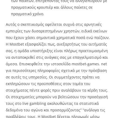
των παικτών, επιτρέποντάς τους να αλληλεπιδρούν με
πραγματικούς κρουπιέρ και άλλους παίκτες σε
πραγματικό χρόνο.
Αυτός ο σκεπτικισμός οφείλεται συχνά στις αρνητικές
εμπειρίες των δυσαρεστημένων χρηστών, ειδικά εκείνων
που έχουν χάσει σημαντικά χρηματικά ποσά ενώ παίζουν.
Η Mostbet εξασφαλίζει πως, ανεξαρτήτως του αιτήματός
σας, η ομάδα υποστήριξης είναι πλήρως προετοιμασμένη
να ανταποκριθεί στις ανάγκες σας με επαγγελματισμό και
άμεσα. Επισκεφθείτε την ιστοσελίδα mostbet-games. net
για περισσότερες πληροφορίες σχετικά με την πρόσβαση
σε αυτές τις υπηρεσίες. Οι συμμετέχοντες πρέπει να
εκπληρώσουν τις προϋποθέσεις στον τομέα του
στοιχήματος πέντε φορές πριν αναλάβουν τα κέρδη τους.
Οι στοιχηματίες μπορούν να βελτιώσουν την προσέγγισή
τους στο live gambling ακολουθώντας τα στατιστικά
δεδομένα του αγώνα και προσαρμόζοντας” “ανάλογα τις
προβλέψεις τους. Η Mostbet δέχεται πληρωμές μέσω