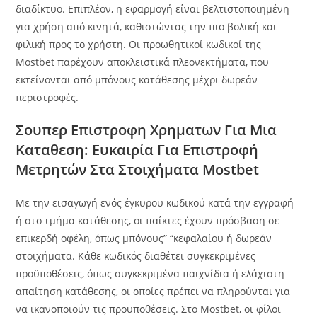
διαδίκτυο. Επιπλέον, η εφαρμογή είναι βελτιστοποιημένη
για χρήση από κινητά, καθιστώντας την πιο βολική και
φιλική προς το χρήστη. Οι προωθητικοί κωδικοί της
Mostbet παρέχουν αποκλειστικά πλεονεκτήματα, που
εκτείνονται από μπόνους κατάθεσης μέχρι δωρεάν
περιστροφές.
Σουπερ Επιστροφη Χρηματων Για Μια
Καταθεση: Ευκαιρία Για Επιστροφή
Μετρητών Στα Στοιχήματα Mostbet
Με την εισαγωγή ενός έγκυρου κωδικού κατά την εγγραφή
ή στο τμήμα κατάθεσης, οι παίκτες έχουν πρόσβαση σε
επικερδή οφέλη, όπως μπόνους” “κεφαλαίου ή δωρεάν
στοιχήματα. Κάθε κωδικός διαθέτει συγκεκριμένες
προϋποθέσεις, όπως συγκεκριμένα παιχνίδια ή ελάχιστη
απαίτηση κατάθεσης, οι οποίες πρέπει να πληρούνται για
να ικανοποιούν τις προϋποθέσεις. Στο Mostbet, οι φίλοι