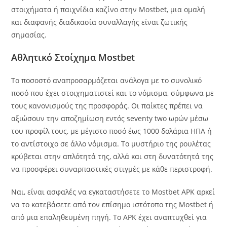
στοιχήματα ή παιχνίδια καζίνο στην Mostbet, μια ομαλή
και διαφανής διαδικασία συναλλαγής είναι ζωτικής
σημασίας.
Αθλητικό Στοίχημα Mostbet
Το ποσοστό αναπροσαρμόζεται ανάλογα με το συνολικό
ποσό που έχει στοιχηματιστεί και το νόμισμα, σύμφωνα με
τους κανονισμούς της προσφοράς. Οι παίκτες πρέπει να
αξιώσουν την αποζημίωση εντός seventy two ωρών μέσω
του προφίλ τους, με μέγιστο ποσό έως 1000 δολάρια ΗΠΑ ή
το αντίστοιχο σε άλλο νόμισμα. Το μυστήριο της ρουλέτας
κρύβεται στην απλότητά της, αλλά και στη δυνατότητά της
να προσφέρει συναρπαστικές στιγμές με κάθε περιστροφή.
Ναι, είναι ασφαλές να εγκαταστήσετε το Mostbet APK αρκεί
να το κατεβάσετε από τον επίσημο ιστότοπο της Mostbet ή
από μια επαληθευμένη πηγή. Το APK έχει αναπτυχθεί για