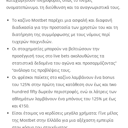
καταχωρήσουν πληροφορίες όπως το πλήρες
ονοματεπώνυμο, τη διεύθυνση και τα αναγνωριστικά τους.
Το καζίνο Mostbet παρέχει μια ασφαλή και διαφανή
διαδικασία για την προστασία των χρηστών του και τη
διατήρηση της συμμόρφωσης με τους νόμους περί
τυχερών παιχνιδιών.
Οι στοιχηματίες μπορούν να βελτιώσουν την
προσέγγισή τους στο live bets ακολουθώντας τα
στατιστικά δεδομένα του αγώνα και προσαρμόζοντας”
“ανάλογα τις προβλέψεις τους.
Οι φρέσκοι παίκτες στο καζίνο λαμβάνουν ένα bonus
του 125% στην πρώτη τους κατάθεση συν έως και two
hundred fifty δωρεάν περιστροφές, ενώ οι λάτρεις των
αθλημάτων λαμβάνουν ένα μπόνους του 125% με έως
και €150.
Είσαι έτοιμος να κερδίσεις μεγάλα χρήματα; Γίνε μέλος
της Mostbet στην Ελλάδα για μια αξέχαστη εμπειρία
στον κόσμο του στοιχήματος.