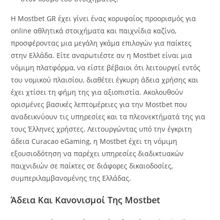
Η Mostbet GR έχει γίνει ένας κορυφαίος προορισμός για
online αθλητικά στοιχήματα και παιχνίδια καζίνο,
προσφέροντας μια μεγάλη γκάμα επιλογών για παίκτες
στην Ελλάδα. Είτε αναρωτιέστε αν η Mostbet είναι μια
νόμιμη πλατφόρμα, να είστε βέβαιοι ότι λειτουργεί εντός
του νομικού πλαισίου, διαθέτει έγκυρη άδεια χρήσης και
έχει χτίσει τη φήμη της για αξιοπιστία. Ακολουθούν
ορισμένες βασικές λεπτομέρειες για την Mostbet που
αναδεικνύουν τις υπηρεσίες και τα πλεονεκτήματά της για
τους Έλληνες χρήστες. Λειτουργώντας υπό την έγκριτη
άδεια Curacao eGaming, η Mostbet έχει τη νόμιμη
εξουσιοδότηση να παρέχει υπηρεσίες διαδικτυακών
παιχνιδιών σε παίκτες σε διάφορες δικαιοδοσίες,
συμπεριλαμβανομένης της Ελλάδας.
Άδεια Και Κανονισμοί Της Mostbet