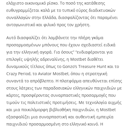
ελάχιστο οικονομικό ρίσκο. Το ποσό της κατάθεσης
ευθυγραμμίζεται καλά με το τυπικό εύρος διαδικτυακών
συναλλαγών στην Ελλάδα, διασφαλίζοντας ότι παραμένει
ανταγωνιστικό και φιλικό προς τον χρήστη.
Αυτό διασφαλίζει ότι λαμβάνετε την πλήρη γκάμα
προσαρμοσμένων μπόνους που έχουν σχεδιαστεί ειδικά
για την ελληνική αγορά. Για όσους” “ενδιαφέρονται για
επιλογές υψηλής αδρεναλίνης, η Mostbet διαθέτει
δυναμικούς τίτλους όπως το Gonzo’s Treasure Hunt και το
Crazy Period, το Aviator Mostbet, όπου η στρατηγική
συναντά το απρόβλεπτο. Η πλατφόρμα απευθύνεται επίσης
στους λάτρεις των παραδοσιακών ελληνικών παιχνιδιών με
κάρτες, προσφέροντας συναρπαστικές προσαρμογές που
τιμούν τις πολιτιστικές προτιμήσεις. Με τεχνολογία αιχμής
και μια ποικιλόμορφη βιβλιοθήκη παιχνιδιών, η Mostbet
εξασφαλίζει μια συναρπαστική και αυθεντική εμπειρία
παιχνιδιού προσαρμοσμένη στο ελληνικό κοινό. Η