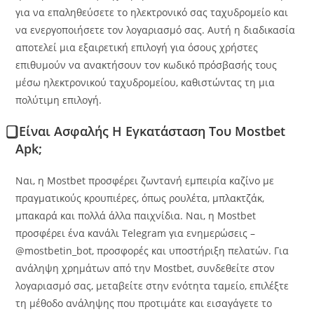
για να επαληθεύσετε το ηλεκτρονικό σας ταχυδρομείο και
να ενεργοποιήσετε τον λογαριασμό σας. Αυτή η διαδικασία
αποτελεί μια εξαιρετική επιλογή για όσους χρήστες
επιθυμούν να ανακτήσουν τον κωδικό πρόσβασής τους
μέσω ηλεκτρονικού ταχυδρομείου, καθιστώντας τη μια
πολύτιμη επιλογή.
⃣ Είναι Ασφαλής Η Εγκατάσταση Του Mostbet
Apk;
Ναι, η Mostbet προσφέρει ζωντανή εμπειρία καζίνο με
πραγματικούς κρουπιέρες, όπως ρουλέτα, μπλακτζάκ,
μπακαρά και πολλά άλλα παιχνίδια. Ναι, η Mostbet
προσφέρει ένα κανάλι Telegram για ενημερώσεις –
@mostbetin_bot, προσφορές και υποστήριξη πελατών. Για
ανάληψη χρημάτων από την Mostbet, συνδεθείτε στον
λογαριασμό σας, μεταβείτε στην ενότητα ταμείο, επιλέξτε
τη μέθοδο ανάληψης που προτιμάτε και εισαγάγετε το