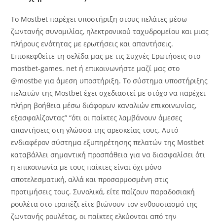
Το Mostbet παρέχει υποστήριξη στους πελάτες μέσω
ζωντανής συνομιλίας, ηλεκτρονικού ταχυδρομείου και μιας
πλήρους ενότητας με ερωτήσεις και απαντήσεις.
Επισκεφθείτε τη σελίδα μας με τις Συχνές Ερωτήσεις στο
mostbet-games. net ή επικοινωνήστε μαζί μας στο
@mostbe για άμεση υποστήριξη. Το σύστημα υποστήριξης
πελατών της Mostbet έχει σχεδιαστεί με στόχο να παρέχει
πλήρη βοήθεια μέσω διάφορων καναλιών επικοινωνίας,
εξασφαλίζοντας” “ότι οι παίκτες λαμβάνουν άμεσες
απαντήσεις στη γλώσσα της αρεσκείας τους. Αυτό
ενδιαφέρον σύστημα εξυπηρέτησης πελατών της Mostbet
καταβάλλει σημαντική προσπάθεια για να διασφαλίσει ότι
η επικοινωνία με τους παίκτες είναι όχι μόνο
αποτελεσματική, αλλά και προσαρμοσμένη στις
προτιμήσεις τους. Συνολικά, είτε παίζουν παραδοσιακή
ρουλέτα στο τραπέζι είτε βιώνουν τον ενθουσιασμό της
ζωντανής ρουλέτας, οι παίκτες ελκύονται από την