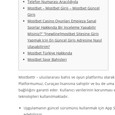
Telefon Numarası Aracılığıyla
Mostbet – Mostbet Giriş – Mostbet Güncel
Giriş
Mostbet Casino Oyunları Empieza Sanal
Sporlar Hakkında Bir Inceleme Yapabilir
Misiniz?” “[newline]mostbet Sitesine Giriş
Yapmak Için En Güncel Giriş Adresine Nasıl
Ulaşabilirim?
Mostbet Türkiye Hakkında
Mostbet Spor Bahisleri
Mostbettr – uluslararası bahis ve oyun platformu olarak
Platformumuz, Curaçao lisansına sahiptir ve bu de uma gü
bağlılığını garanti eder. Kullanıcı verilerinin korunmas
teknolojileri kullanılmaktadır.
Uygulamanın güncel sürümünü kullanmak için App St
edebilirsin.