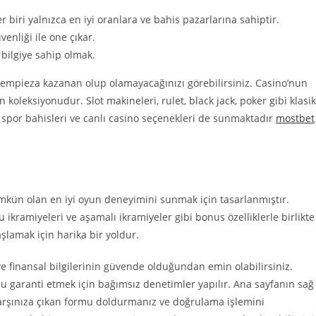
r biri yalnızca en iyi oranlara ve bahis pazarlarına sahiptir.
enliği ile öne çıkar.
 bilgiye sahip olmak.
 empieza kazanan olup olamayacağınızı görebilirsiniz. Casino’nun
n koleksiyonudur. Slot makineleri, rulet, black jack, poker gibi klasik
 spor bahisleri ve canlı casino seçenekleri de sunmaktadır
mostbet
mkün olan en iyi oyun deneyimini sunmak için tasarlanmıştır.
 ikramiyeleri ve aşamalı ikramiyeler gibi bonus özelliklerle birlikte
şlamak için harika bir yoldur.
 ve finansal bilgilerinin güvende olduğundan emin olabilirsiniz.
u garanti etmek için bağımsız denetimler yapılır. Ana sayfanın sağ
karşınıza çıkan formu doldurmanız ve doğrulama işlemini