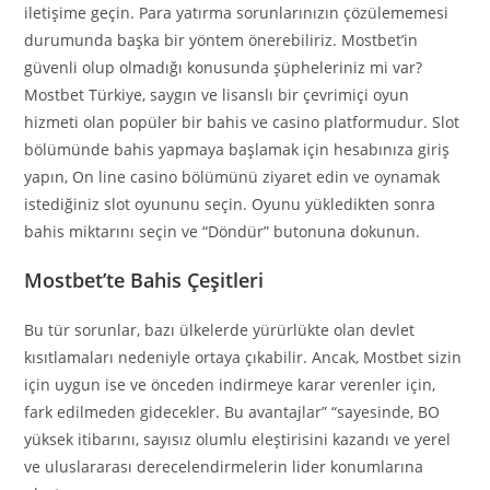
iletişime geçin. Para yatırma sorunlarınızın çözülememesi
durumunda başka bir yöntem önerebiliriz. Mostbet’in
güvenli olup olmadığı konusunda şüpheleriniz mi var?
Mostbet Türkiye, saygın ve lisanslı bir çevrimiçi oyun
hizmeti olan popüler bir bahis ve casino platformudur. Slot
bölümünde bahis yapmaya başlamak için hesabınıza giriş
yapın, On line casino bölümünü ziyaret edin ve oynamak
istediğiniz slot oyununu seçin. Oyunu yükledikten sonra
bahis miktarını seçin ve “Döndür” butonuna dokunun.
Mostbet’te Bahis Çeşitleri
Bu tür sorunlar, bazı ülkelerde yürürlükte olan devlet
kısıtlamaları nedeniyle ortaya çıkabilir. Ancak, Mostbet sizin
için uygun ise ve önceden indirmeye karar verenler için,
fark edilmeden gidecekler. Bu avantajlar” “sayesinde, BO
yüksek itibarını, sayısız olumlu eleştirisini kazandı ve yerel
ve uluslararası derecelendirmelerin lider konumlarına