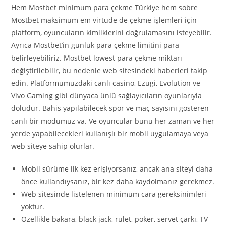
Hem Mostbet minimum para çekme Türkiye hem sobre
Mostbet maksimum em virtude de çekme işlemleri için
platform, oyuncuların kimliklerini doğrulamasını isteyebilir.
Ayrıca Mostbet’in günlük para çekme limitini para
belirleyebiliriz. Mostbet lowest para çekme miktarı
değiştirilebilir, bu nedenle web sitesindeki haberleri takip
edin. Platformumuzdaki canlı casino, Ezugi, Evolution ve
Vivo Gaming gibi dünyaca ünlü sağlayıcıların oyunlarıyla
doludur. Bahis yapılabilecek spor ve maç sayısını gösteren
canlı bir modumuz va. Ve oyuncular bunu her zaman ve her
yerde yapabilecekleri kullanışlı bir mobil uygulamaya veya
web siteye sahip olurlar.
Mobil sürüme ilk kez erişiyorsanız, ancak ana siteyi daha
önce kullandıysanız, bir kez daha kaydolmanız gerekmez.
Web sitesinde listelenen minimum cara gereksinimleri
yoktur.
Özellikle bakara, black jack, rulet, poker, servet çarkı, TV