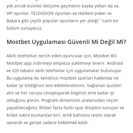
yok ancak bizimle iletişime geçmenin başka yolları da va.
VIP oyunlar, TELEVISION oyunları ve Holdem poker ve
Bakara gibi çeşitli popüler oyunların yer aldığı” “canlı bir
bölüm sunuyoruz.
Mostbet Uygulaması Güvenli Mi Değil Mi?
Akıllı telefonları tercih eden oyuncular için, Mostbet BO
Mostbet app indirmeyi empieza yüklemeyi önerir. Android
ve iOS tabanlı akıllı telefonlar için uygulamalar bulunuyor.
Bu uygulama ile, kendinizi mostbet sporları hakkında ne
kadar iyi bildiğinizi test edebileceksiniz. Sağlanan quizleri
alın ve her soruyu cevaplayarak bilginizi eine kadar iyi
olduğunu görün. Program dimension aralarından seçim
yapabileceğiniz 30’dan fazla farklı spor disiplini sunuyor ve
kriket sobre bunlardan biri. Artık bahsiniz resmi olarak
oynandı ve geriye sadece beklemek kaldı.