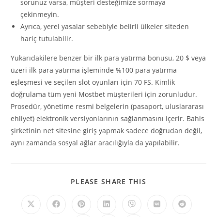
sorunuz varsa, müşteri desteğimize sormaya
çekinmeyin.
Ayrıca, yerel yasalar sebebiyle belirli ülkeler siteden
hariç tutulabilir.
Yukarıdakilere benzer bir ilk para yatırma bonusu, 20 $ veya
üzeri ilk para yatırma işleminde %100 para yatırma
eşleşmesi ve seçilen slot oyunları için 70 FS. Kimlik
doğrulama tüm yeni Mostbet müşterileri için zorunludur.
Prosedür, yönetime resmi belgelerin (pasaport, uluslararası
ehliyet) elektronik versiyonlarının sağlanmasını içerir. Bahis
şirketinin net sitesine giriş yapmak sadece doğrudan değil,
aynı zamanda sosyal ağlar aracılığıyla da yapılabilir.
SHARE
PLEASE SHARE THIS
THIS
CONTENT
Opens
Opens
Opens
Opens
Opens
Opens
Opens
in
in
in
in
in
in
in