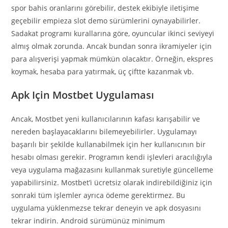
spor bahis oranlarını görebilir, destek ekibiyle iletişime
geçebilir empieza slot demo sürümlerini oynayabilirler.
Sadakat programı kurallarına göre, oyuncular ikinci seviyeyi
almış olmak zorunda. Ancak bundan sonra ikramiyeler için
para alışverişi yapmak mümkün olacaktır. Örneğin, ekspres
koymak, hesaba para yatırmak, üç çiftte kazanmak vb.
Apk Için Mostbet Uygulaması
Ancak, Mostbet yeni kullanıcılarının kafası karışabilir ve
nereden başlayacaklarını bilemeyebilirler. Uygulamayı
başarılı bir şekilde kullanabilmek için her kullanıcının bir
hesabı olması gerekir. Programın kendi işlevleri aracılığıyla
veya uygulama mağazasını kullanmak suretiyle güncelleme
yapabilirsiniz. Mostbet’i ücretsiz olarak indirebildiğiniz için
sonraki tüm işlemler ayrıca ödeme gerektirmez. Bu
uygulama yüklenmezse tekrar deneyin ve apk dosyasını
tekrar indirin. Android sürümünüz minimum