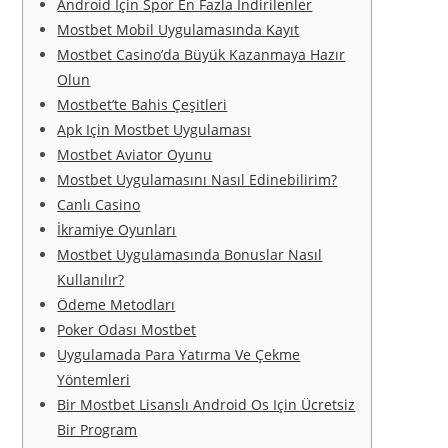
Android Için Spor En Fazla Indirilenler
Mostbet Mobil Uygulamasında Kayıt
Mostbet Casino’da Büyük Kazanmaya Hazır
Olun
Mostbet’te Bahis Çeşitleri
Apk Için Mostbet Uygulaması
Mostbet Aviator Oyunu
Mostbet Uygulamasını Nasıl Edinebilirim?
Canlı Casino
İkramiye Oyunları
Mostbet Uygulamasında Bonuslar Nasıl
Kullanılır?
Ödeme Metodları
Poker Odası Mostbet
Uygulamada Para Yatırma Ve Çekme
Yöntemleri
Bir Mostbet Lisanslı Android Os Için Ücretsiz
Bir Program