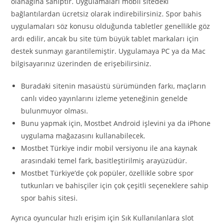
olanağına sahiptir. Uygulamaları mobil sitedeki
bağlantılardan ücretsiz olarak indirebilirsiniz. Spor bahis
uygulamaları söz konusu olduğunda tabletler genellikle göz
ardı edilir, ancak bu site tüm büyük tablet markaları için
destek sunmayı garantilemiştir. Uygulamaya PC ya da Mac
bilgisayarınız üzerinden de erişebilirsiniz.
Buradaki sitenin masaüstü sürümünden farkı, maçların
canlı video yayınlarını izleme yeteneğinin genelde
bulunmuyor olması.
Bunu yapmak için, Mostbet Android işlevini ya da iPhone
uygulama mağazasını kullanabilecek.
Mostbet Türkiye indir mobil versiyonu ile ana kaynak
arasındaki temel fark, basitleştirilmiş arayüzüdür.
Mostbet Türkiye’de çok popüler, özellikle sobre spor
tutkunları ve bahisçiler için çok çeşitli seçeneklere sahip
spor bahis sitesi.
Ayrıca oyuncular hızlı erişim için Sık Kullanılanlara slot