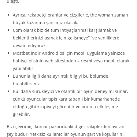
ulaştı.
Ayrıca, rekabetçi oranlar ve çizgilerle, the woman zaman
büyük kazanma şansınız olacak.
Com olarak biz de tüm ihtiyaçlarınızı karşılamak ve
beklentilerinizi aşmak için gelişmeye” “ve yeniliklere
devam ediyoruz.
Mostbet indir Android os için mobil uygulama yalnızca
bahisçi ofisinin web sitesinden – resmi veya mobil olarak
yapılabilir.
Bununla ilgili daha ayrıntılı bilgiyi bu bölümde
bulabilirsiniz.
Bu, daha sürükleyici ve otantik bir oyun deneyimi sunar,
çünkü oyuncular tıpkı kara tabanlı bir kumarhanede
olduğu gibi krupiyeyi görebilir ve onunla etkileşime
girebilir.
Bizi çevrimiçi kumar pazarındaki diğer rakiplerden ayıran
şey budur. Yetkisiz kullanıcılar oyunun şart ve koşullarını,