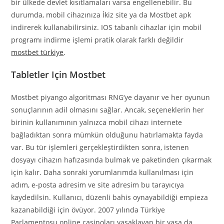
bir ülkede devlet kısıtlamaları varsa engellenebilir. Bu
durumda, mobil cihazınıza İkiz site ya da Mostbet apk
indirerek kullanabilirsiniz. IOS tabanlı cihazlar için mobil
programı indirme işlemi pratik olarak farklı değildir
mostbet türkiye
.
Tabletler Için Mostbet
Mostbet piyango algoritması RNG’ye dayanır ve her oyunun
sonuçlarının adil olmasını sağlar. Ancak, seçeneklerin her
birinin kullanımının yalnızca mobil cihazı internete
bağladıktan sonra mümkün olduğunu hatırlamakta fayda
var. Bu tür işlemleri gerçekleştirdikten sonra, istenen
dosyayı cihazın hafızasında bulmak ve paketinden çıkarmak
için kalır. Daha sonraki yorumlarımda kullanılması için
adım, e-posta adresim ve site adresim bu tarayıcıya
kaydedilsin. Kullanıcı, düzenli bahis oynayabildiği empieza
kazanabildiği için övüyor. 2007 yılında Türkiye
Parlamentosu online casinoları yasaklayan bir yasa da