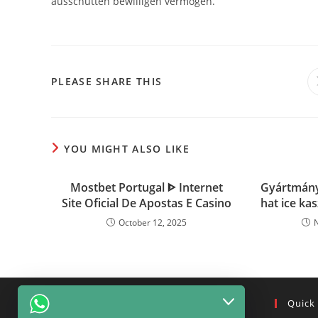
ausschütten bewilligen vermögen.
SHARE
PLEASE SHARE THIS
THIS
CONTENT
YOU MIGHT ALSO LIKE
Mostbet Portugal ᐈ Internet
Gyártmány
Site Oficial De Apostas E Casino
hat ice ka
October 12, 2025
For Customer
Quick