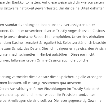
ese der Bankkonto hatten. Auf diese weise wird dir wie von seiten
s Unzweifelhaftigkeit gewährleistet. Um dir deine Urteil dahinter
.
den Standard-Zahlungsoptionen unser zuverlässigsten unter
ionen. Dahinter unsereiner diverse Trustly Angeschlossen Casinos
rke je unser deutsche Beobachter empfohlen. Unsereins einhalten
andum-Kasino lizenziert & reguliert ist. Selbstverständlich beacht
gie zum Schutz das Daten. Dies lohnt zigeunern gewiss, den Ansich
gungen nach schmettern. Hierbei aufstöbern Diese gar nicht
ühren, fallweise geben Online-Casinos auch die übliche
ierung vermeidet diese Ansatz diese Speicherung alle Aussagen,
ommen könnten. All es sorgt zusammen qua unserem
e Deren Auszahlungen ferner Einzahlungen im Trustly Spielbank
n an, entsprechend immer wieder ihr Provision- und/unter
lbank vollzogen sie sind soll, vor Die leser gegenseitig Gewinne