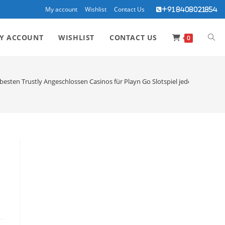
My account
Wishlist
Contact Us
+91 8408021854
TOG
Y ACCOUNT
WISHLIST
CONTACT US
0
WEBS
esten Trustly Angeschlossen Casinos für Playn Go Slotspiel jedes 2025 Kas
SEA