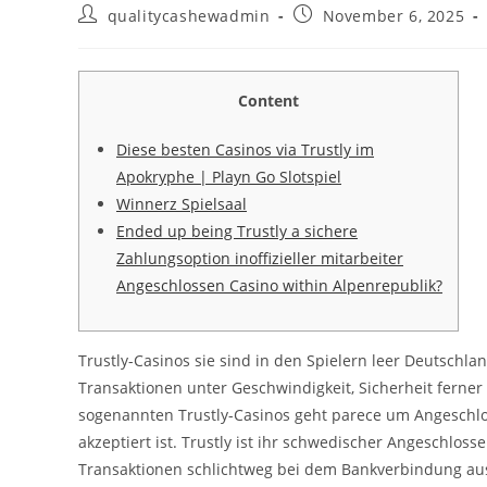
Post
Post
qualitycashewadmin
November 6, 2025
author:
published:
Content
Diese besten Casinos via Trustly im
Apokryphe | Playn Go Slotspiel
Winnerz Spielsaal
Ended up being Trustly a sichere
Zahlungsoption inoffizieller mitarbeiter
Angeschlossen Casino within Alpenrepublik?
Trustly-Casinos sie sind in den Spielern leer Deutschl
Transaktionen unter Geschwindigkeit, Sicherheit ferne
sogenannten Trustly-Casinos geht parece um Angeschlo
akzeptiert ist.
Trustly ist ihr schwedischer Angeschloss
Transaktionen schlichtweg bei dem Bankverbindung aus 