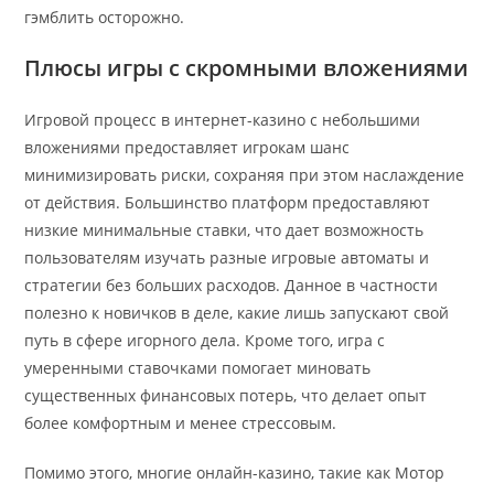
гэмблить осторожно.
Плюсы игры с скромными вложениями
Игровой процесс в интернет-казино с небольшими
вложениями предоставляет игрокам шанс
минимизировать риски, сохраняя при этом наслаждение
от действия. Большинство платформ предоставляют
низкие минимальные ставки, что дает возможность
пользователям изучать разные игровые автоматы и
стратегии без больших расходов. Данное в частности
полезно к новичков в деле, какие лишь запускают свой
путь в сфере игорного дела. Кроме того, игра с
умеренными ставочками помогает миновать
существенных финансовых потерь, что делает опыт
более комфортным и менее стрессовым.
Помимо этого, многие онлайн-казино, такие как Мотор