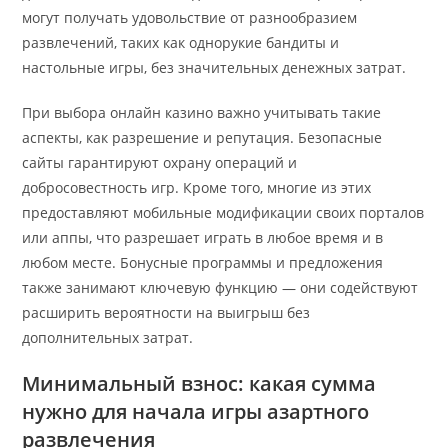
могут получать удовольствие от разнообразием
развлечений, таких как однорукие бандиты и
настольные игры, без значительных денежных затрат.
При выбора онлайн казино важно учитывать такие
аспекты, как разрешение и репутация. Безопасные
сайты гарантируют охрану операций и
добросовестность игр. Кроме того, многие из этих
предоставляют мобильные модификации своих порталов
или аппы, что разрешает играть в любое время и в
любом месте. Бонусные программы и предложения
также занимают ключевую функцию — они содействуют
расширить вероятности на выигрыш без
дополнительных затрат.
Минимальный взнос: какая сумма
нужно для начала игры азартного
развлечения