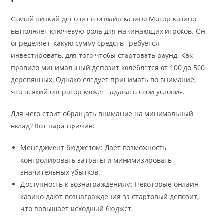
Самый низкий депозит в онлайн казино Мотор казино
выполняет ключевую роль для начинающих игроков. Он
определяет, какую сумму средств требуется
инвестировать, для того чтобы стартовать раунд. Как
правило минимальный депозит колеблется от 100 до 500
деревянных. Однако следует принимать во внимание,
что всякий оператор может задавать свои условия.
Для чего стоит обращать внимание на минимальный
вклад? Вот пара причин:
Менеджмент бюджетом: Дает возможность
контролировать затраты и минимизировать
значительных убытков.
Доступность к вознаграждениям: Некоторые онлайн-
казино дают вознаграждения за стартовый депозит,
что повышает исходный бюджет.