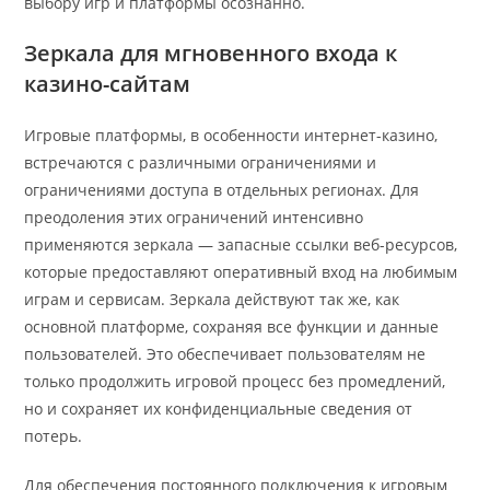
выбору игр и платформы осознанно.
Зеркала для мгновенного входа к
казино-сайтам
Игровые платформы, в особенности интернет-казино,
встречаются с различными ограничениями и
ограничениями доступа в отдельных регионах. Для
преодоления этих ограничений интенсивно
применяются зеркала — запасные ссылки веб-ресурсов,
которые предоставляют оперативный вход на любимым
играм и сервисам. Зеркала действуют так же, как
основной платформе, сохраняя все функции и данные
пользователей. Это обеспечивает пользователям не
только продолжить игровой процесс без промедлений,
но и сохраняет их конфиденциальные сведения от
потерь.
Для обеспечения постоянного подключения к игровым