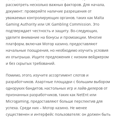
рассмотреть несколько важных факторов. Для начала,
документ: проверяйте наличие разрешения от
уважаемых контролирующих органов, таких как Malta
Gaming Authority или UK Gambling Commission. Это
подтверждает честность и защиту. Во-следующих,
уделите внимание на бонусы и промоакции. Многие
платформ, включая Мотор казино, предоставляют
начальные поощрения, но необходимо изучить условия
их отыгрыша. Ищите предложения с низким вейджером
и без скрытых требований.
Помимо, этого, изучите ассортимент слотов и
разработчиков. Азартные площадки с большим выбором
одноруких бандитов, настольных игр и лайв-дилеров от
признанных разработчиков, таких как NetEnt или
Microgaming, предоставляют больше перспектив для
успеха. Среди них – Мотор казино. Не менее
существенен и интерфейс пользователя: он должен быть