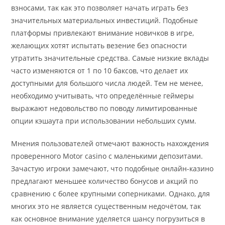
взносами, так как это позволяет начать играть без
значительных материальных инвестиций. Подобные
платформы привлекают внимание новичков в игре,
желающих хотят испытать везение без опасности
утратить значительные средства. Самые низкие вклады
часто изменяются от 1 по 10 баксов, что делает их
доступными для большого числа людей. Тем не менее,
необходимо учитывать, что определённые геймеры
выражают недовольство по поводу лимитированные
опции кэшаута при использовании небольших сумм.
Мнения пользователей отмечают важность нахождения
проверенного Motor casino с маленькими депозитами.
Зачастую игроки замечают, что подобные онлайн-казино
предлагают меньшее количество бонусов и акций по
сравнению с более крупными соперниками. Однако, для
многих это не является существенным недочётом, так
как основное внимание уделяется шансу погрузиться в