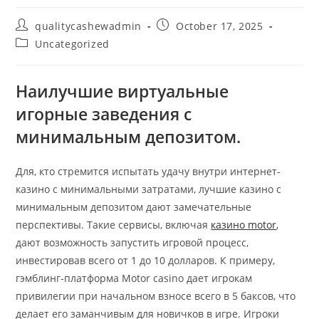
Post
Post
qualitycashewadmin
October 17, 2025
author:
published:
Post
Uncategorized
category:
Наилучшие виртуальные
игорные заведения с
минимальным депозитом.
Для, кто стремится испытать удачу внутри интернет-
казино с минимальными затратами, лучшие казино с
минимальным депозитом дают замечательные
перспективы. Такие сервисы, включая
казино motor
,
дают возможность запустить игровой процесс,
инвестировав всего от 1 до 10 долларов. К примеру,
гэмблинг-платформа Motor casino дает игрокам
привилегии при начальном взносе всего в 5 баксов, что
делает его заманчивым для новичков в игре. Игроки