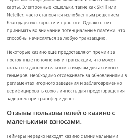
карты. Электронные кошельки, такие как Skrill или
Neteller, часто становятся излюбленным решением
благодаря их скорости и простоте. Однако стоит
принимать во внимание потенциальные платежи, что
способны начисляться за любую транзакцию.
Некоторые казино ещё предоставляют премии за
постоянные пополнения и транзакции, что может
оказаться дополнительным стимулом для активных
геймеров. Необходимо отслеживать за обновлениями в
регламентах игорного заведения и заблаговременно
верифицировать свою личность для предотвращения
задержек при трансфере денег.
Отзывы пользователей о казино с
маленькими взносами.
Геймеры нередко находят казино с минимальными