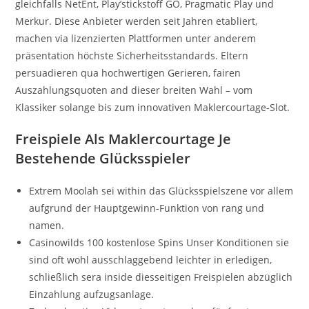
gleichfalls NetEnt, Play’stickstoff GO, Pragmatic Play und
Merkur. Diese Anbieter werden seit Jahren etabliert,
machen via lizenzierten Plattformen unter anderem
präsentation höchste Sicherheitsstandards. Eltern
persuadieren qua hochwertigen Gerieren, fairen
Auszahlungsquoten and dieser breiten Wahl – vom
Klassiker solange bis zum innovativen Maklercourtage-Slot.
Freispiele Als Maklercourtage Je
Bestehende Glücksspieler
Extrem Moolah sei within das Glücksspielszene vor allem
aufgrund der Hauptgewinn-Funktion von rang und
namen.
Casinowilds 100 kostenlose Spins Unser Konditionen sie
sind oft wohl ausschlaggebend leichter in erledigen,
schließlich sera inside diesseitigen Freispielen abzüglich
Einzahlung aufzugsanlage.