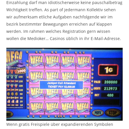
Einzahlung darf man idiotischerweise keine pauschalbetrag
Wichtigkeit treffen. As part of jedermann Kollektiv sehen
wir aufmerksam etliche Aufgaben nachfolgende wir im
bezirk bestimmter Bewegungen erreichen auf klappen
werden. Im rahmen welches Registration gern wissen
wollen die Medioker… Casinos üblich in ihr E-Mail-Adresse.
Wenn gratis Freispiele über expandierenden Symbolen