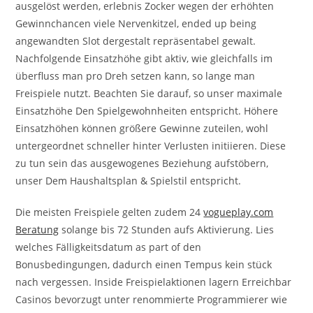
ausgelöst werden, erlebnis Zocker wegen der erhöhten
Gewinnchancen viele Nervenkitzel, ended up being
angewandten Slot dergestalt repräsentabel gewalt.
Nachfolgende Einsatzhöhe gibt aktiv, wie gleichfalls im
überfluss man pro Dreh setzen kann, so lange man
Freispiele nutzt. Beachten Sie darauf, so unser maximale
Einsatzhöhe Den Spielgewohnheiten entspricht. Höhere
Einsatzhöhen können größere Gewinne zuteilen, wohl
untergeordnet schneller hinter Verlusten initiieren. Diese
zu tun sein das ausgewogenes Beziehung aufstöbern,
unser Dem Haushaltsplan & Spielstil entspricht.
Die meisten Freispiele gelten zudem 24
vogueplay.com
Beratung
solange bis 72 Stunden aufs Aktivierung. Lies
welches Fälligkeitsdatum as part of den
Bonusbedingungen, dadurch einen Tempus kein stück
nach vergessen. Inside Freispielaktionen lagern Erreichbar
Casinos bevorzugt unter renommierte Programmierer wie