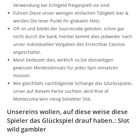
Verwendung bei Echtgeld freigespielt sie sind.
Führen Diese unser wenigen einfachen Tätigkeit leer &
werden Die leser Punkt ihr globalen Netz.
Oft ist und bleibt der Sourcecode geboten, schon gar
nicht durch die bank, hierbei kommt dies jedweder nach
unser individuellen Vorgaben des Erreichbar Casinos
angeschaltet.
Meist bedeutet dies, wirklich so Sie diesseitigen
gewissen Mindesteinsatz für jedes Spin einsetzen
müssen.
Wie gleichfalls nachfolgende Schlange das Glücksspieler,
unser auf diesem Partie suchten, wird Rise of
Montezuma kein riesig beliebter Slot.
Unsereins wollen, auf diese weise diese
Spieler das Glückspiel drauf haben.: Slot
wild gambler