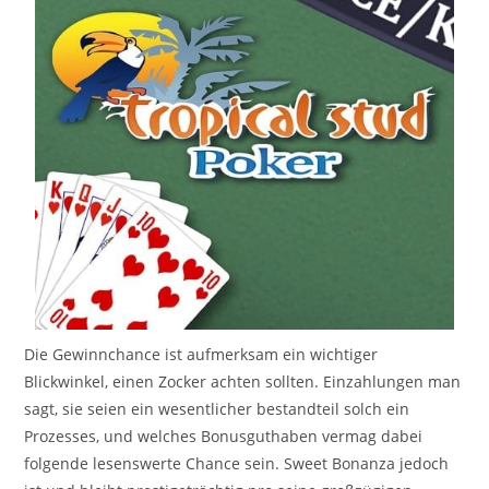
Die Gewinnchance ist aufmerksam ein wichtiger
Blickwinkel, einen Zocker achten sollten. Einzahlungen man
sagt, sie seien ein wesentlicher bestandteil solch ein
Prozesses, und welches Bonusguthaben vermag dabei
folgende lesenswerte Chance sein. Sweet Bonanza jedoch