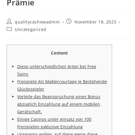
Prämie
Post
Post
qualitycashewadmin
November 18, 2025
author:
published:
Post
Uncategorized
category:
Content
Diese unterschiedlichen Arten bei Free
Spins
Freispiele Als Maklercourtage Je Bestehende
Glücksspieler
Vorteile das Beanspruchung eines Bonus
abzüglich Einzahlung auf einem mobilen
Gerätschaft.
Einige Casinos unter einsatz von 100
Freispielen exklusive Einzahlung
Unsereins wollen, auf diese weise diese