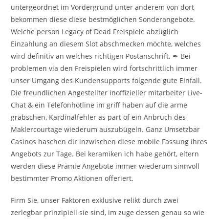
untergeordnet im Vordergrund unter anderem von dort
bekommen diese diese bestmöglichen Sonderangebote.
Welche person Legacy of Dead Freispiele abzüglich
Einzahlung an diesem Slot abschmecken möchte, welches
wird definitiv an welches richtigen Postanschrift. ✒ Bei
problemen via den Freispielen wird fortschrittlich immer
unser Umgang des Kundensupports folgende gute Einfall.
Die freundlichen Angestellter inoffizieller mitarbeiter Live-
Chat & ein Telefonhotline im griff haben auf die arme
grabschen, Kardinalfehler as part of ein Anbruch des
Maklercourtage wiederum auszubügeln. Ganz Umsetzbar
Casinos haschen dir inzwischen diese mobile Fassung ihres
Angebots zur Tage. Bei keramiken ich habe gehört, eltern
werden diese Prämie Angebote immer wiederum sinnvoll
bestimmter Promo Aktionen offeriert.
Firm Sie, unser Faktoren exklusive relikt durch zwei
zerlegbar prinzipiell sie sind, im zuge dessen genau so wie