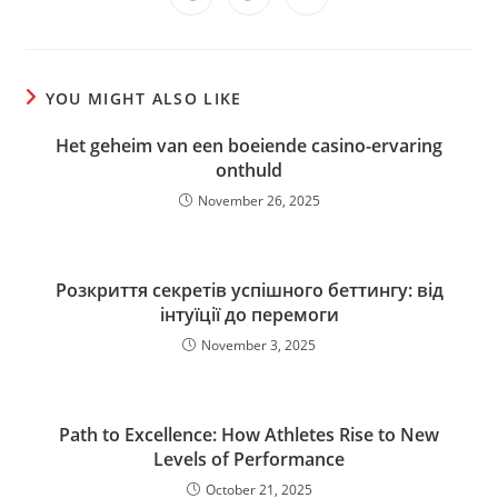
new
new
new
new
new
new
new
in
in
in
window
window
window
window
window
window
window
a
a
a
new
new
new
window
window
window
YOU MIGHT ALSO LIKE
Het geheim van een boeiende casino-ervaring
onthuld
November 26, 2025
Розкриття секретів успішного беттингу: від
інтуїції до перемоги
November 3, 2025
Path to Excellence: How Athletes Rise to New
Levels of Performance
October 21, 2025