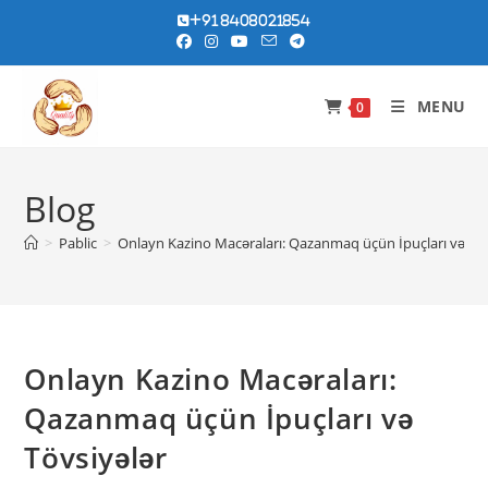
Skip
+91 8408021854
to
content
MENU
0
Blog
>
Pablic
>
Onlayn Kazino Macəraları: Qazanmaq üçün İpuçları və Töv
Onlayn Kazino Macəraları:
Qazanmaq üçün İpuçları və
Tövsiyələr