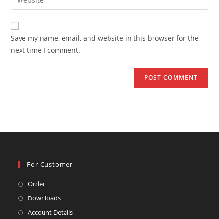
address
your
comment
to
website
comment
URL
Save my name, email, and website in this browser for the
(optional)
next time I comment.
For Customer
Opens
Order
in
Opens
Downloads
a
in
Opens
Account Details