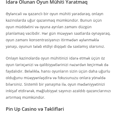
İdarə Olunan Oyun Mühiti Yaratmaq
Əyləncəli və qazanclı bir oyun mühiti yaradaraq, onlayn
kazinolarda uğur qazanmaq mümkündür. Bunun üçün
oyun müddətini və oyuna ayrılan zamanı düzgün
planlamaq vacibdir. Hər gün müəyyən saatlarda oynayaraq,
oyun zamanı konsentrasiyanızı itirmədən əylənməklə
yanaşı, oyunun tələb etdiyi diqqəti də saxlamış olarsınız.
Onlayn kazinolarda oyun mühitinizi idarə etmək üçün öz
oyun tarixçənizi və qalibiyyətlərinizi nəzərdən keçirmək də
faydalıdır. Beləliklə, hansı oyunların sizin üçün daha uğurlu
olduğunu müəyyənləşdirə və fokusunuzu onlara yönəldə
bilərsiniz. Sistemli bir yanaşma ilə, oyun mədəniyyətinizi
inkişaf etdirərək, məğlubiyyət sayınızı azaldıb qazanclarınızı
artırmaq mümkündür.
Pin Up Casino və Təklifləri