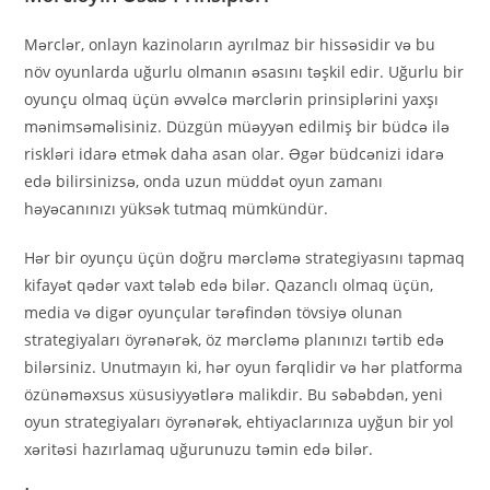
Mərclər, onlayn kazinoların ayrılmaz bir hissəsidir və bu
növ oyunlarda uğurlu olmanın əsasını təşkil edir. Uğurlu bir
oyunçu olmaq üçün əvvəlcə mərclərin prinsiplərini yaxşı
mənimsəməlisiniz. Düzgün müəyyən edilmiş bir büdcə ilə
riskləri idarə etmək daha asan olar. Əgər büdcənizi idarə
edə bilirsinizsə, onda uzun müddət oyun zamanı
həyəcanınızı yüksək tutmaq mümkündür.
Hər bir oyunçu üçün doğru mərcləmə strategiyasını tapmaq
kifayət qədər vaxt tələb edə bilər. Qazanclı olmaq üçün,
media və digər oyunçular tərəfindən tövsiyə olunan
strategiyaları öyrənərək, öz mərcləmə planınızı tərtib edə
bilərsiniz. Unutmayın ki, hər oyun fərqlidir və hər platforma
özünəməxsus xüsusiyyətlərə malikdir. Bu səbəbdən, yeni
oyun strategiyaları öyrənərək, ehtiyaclarınıza uyğun bir yol
xəritəsi hazırlamaq uğurunuzu təmin edə bilər.