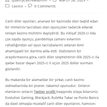
qualitycashewadmin
March 26, 2025
author:
published:
Post
Post
casino
0 Comments
category:
comments:
Canlı diler oyunları, ənənəvi bir kazinoda olan təqlid edən
bir immersiv təcrübəsi olan oyunçuları tədarük edərək
onlayn kazino mühitini dəyişdirdi. Bu inkişaf 2020-ci ildə
çox sayda oyunçu, pandemiya zamanı evlərinin
rahatlığından əsl oyun təcrübələrini axtaran kimi
əhəmiyyətli bir dartma əldə etdi. Statistanın bir
araşdırmasına görə, canlı diler seqmentinin illik 2025-ci ilə
qədər bazar dəyəri 2025-ci il üçün 2025 dollar vurması
gözlənilir.
Bu məkanda bir əlamətdar bir şirkət, canlı kazino
xidmətlərində bir pioner, təkamül oyunudur. Onların
elanlarını onların
Twitter profili
haqqında izləyə bilərsiniz.
Evolution Gaming, Blackjack, Ruletka Təkər və Punto Banco
da daxil olmaqla müxtəlif canlı diler oyunlarını, hamısını