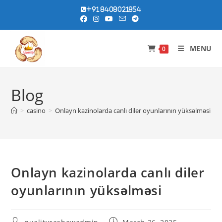
Skip
+91 8408021854
to
content
MENU
0
Blog
>
casino
>
Onlayn kazinolarda canlı diler oyunlarının yüksəlməsi
Onlayn kazinolarda canlı diler
oyunlarının yüksəlməsi
Post
Post