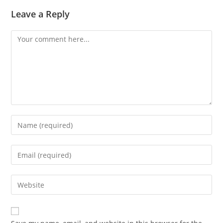
Leave a Reply
Comment
Enter
your
name
Enter
or
your
username
email
Enter
to
address
your
comment
to
website
comment
URL