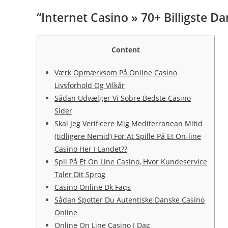
“Internet Casino » 70+ Billigste
Content
Værk Opmærksom På Online Casino
Livsforhold Og Vilkår
Sådan Udvælger Vi Sobre Bedste Casino
Sider
Skal Jeg Verificere Mig Mediterranean Mitid
(tidligere Nemid) For At Spille På Et On-line
Casino Her I Landet??
Spil På Et On Line Casino, Hvor Kundeservice
Taler Dit Sprog
Casino Online Dk Faqs
Sådan Spotter Du Autentiske Danske Casino
Online
Online On Line Casino I Dag