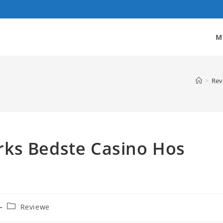
M
>
Rev
ks Bedste Casino Hos
Post
Reviewe
category: