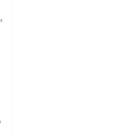
g
et
s