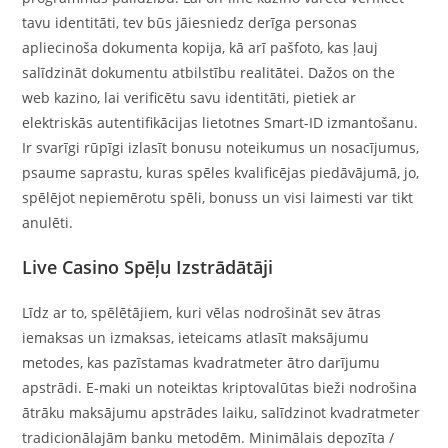
tavu identitāti, tev būs jāiesniedz derīga personas
apliecinoša dokumenta kopija, kā arī pašfoto, kas ļauj
salīdzināt dokumentu atbilstību realitātei. Dažos on the
web kazino, lai verificētu savu identitāti, pietiek ar
elektriskās autentifikācijas lietotnes Smart-ID izmantošanu.
Ir svarīgi rūpīgi izlasīt bonusu noteikumus un nosacījumus,
psaume saprastu, kuras spēles kvalificējas piedāvājumā, jo,
spēlējot nepiemērotu spēli, bonuss un visi laimesti var tikt
anulēti.
Live Casino Spēļu Izstrādātāji
Līdz ar to, spēlētājiem, kuri vēlas nodrošināt sev ātras
iemaksas un izmaksas, ieteicams atlasīt maksājumu
metodes, kas pazīstamas kvadratmeter ātro darījumu
apstrādi. E-maki un noteiktas kriptovalūtas bieži nodrošina
ātrāku maksājumu apstrādes laiku, salīdzinot kvadratmeter
tradicionālajām banku metodēm. Minimālais depozīta /