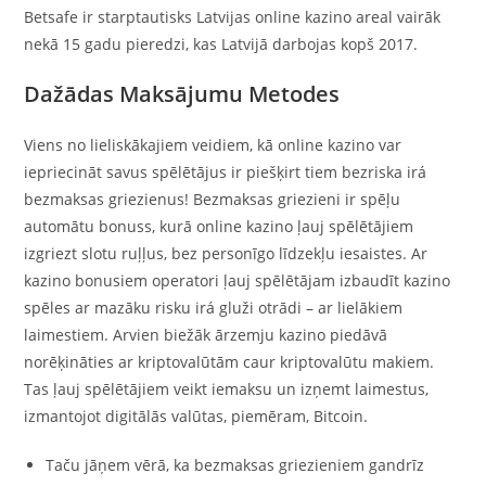
Betsafe ir starptautisks Latvijas online kazino areal vairāk
nekā 15 gadu pieredzi, kas Latvijā darbojas kopš 2017.
Dažādas Maksājumu Metodes
Viens no lieliskākajiem veidiem, kā online kazino var
iepriecināt savus spēlētājus ir piešķirt tiem bezriska irá
bezmaksas griezienus! Bezmaksas griezieni ir spēļu
automātu bonuss, kurā online kazino ļauj spēlētājiem
izgriezt slotu ruļļus, bez personīgo līdzekļu iesaistes. Ar
kazino bonusiem operatori ļauj spēlētājam izbaudīt kazino
spēles ar mazāku risku irá gluži otrādi – ar lielākiem
laimestiem. Arvien biežāk ārzemju kazino piedāvā
norēķināties ar kriptovalūtām caur kriptovalūtu makiem.
Tas ļauj spēlētājiem veikt iemaksu un izņemt laimestus,
izmantojot digitālās valūtas, piemēram, Bitcoin.
Taču jāņem vērā, ka bezmaksas griezieniem gandrīz