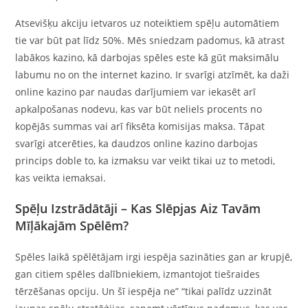
Atsevišķu akciju ietvaros uz noteiktiem spēļu automātiem
tie var būt pat līdz 50%. Mēs sniedzam padomus, kā atrast
labākos kazino, kā darbojas spēles este kā gūt maksimālu
labumu no on the internet kazino. Ir svarīgi atzīmēt, ka daži
online kazino par naudas darījumiem var iekasēt arī
apkalpošanas nodevu, kas var būt neliels procents no
kopējās summas vai arī fiksēta komisijas maksa. Tāpat
svarīgi atcerēties, ka daudzos online kazino darbojas
princips doble to, ka izmaksu var veikt tikai uz to metodi,
kas veikta iemaksai.
Spēļu Izstrādātāji – Kas Slēpjas Aiz Tavām
Mīļākajām Spēlēm?
Spēles laikā spēlētājam irgi iespēja sazināties gan ar krupjē,
gan citiem spēles dalībniekiem, izmantojot tiešraides
tērzēšanas opciju. Un šī iespēja ne” “tikai palīdz uzzināt