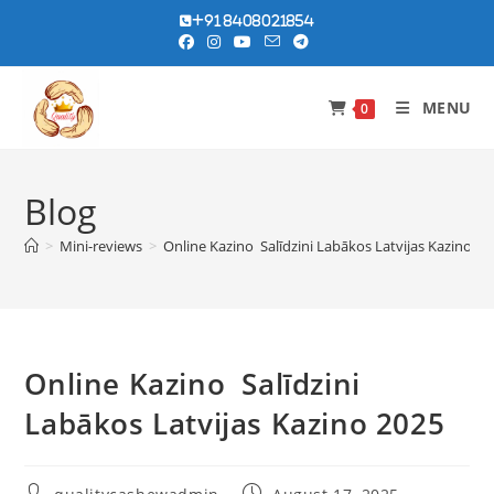
Skip
+91 8408021854
to
content
MENU
0
Blog
>
Mini-reviews
>
Online Kazino ️ Salīdzini Labākos Latvijas Kazino 20
Online Kazino ️ Salīdzini
Labākos Latvijas Kazino 2025
Post
Post