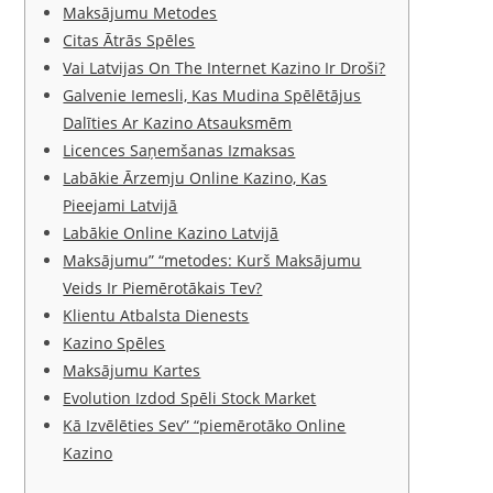
Maksājumu Metodes
Citas Ātrās Spēles
Vai Latvijas On The Internet Kazino Ir Droši?
Galvenie Iemesli, Kas Mudina Spēlētājus
Dalīties Ar Kazino Atsauksmēm
Licences Saņemšanas Izmaksas
Labākie Ārzemju Online Kazino, Kas
Pieejami Latvijā
Labākie Online Kazino Latvijā
Maksājumu” “metodes: Kurš Maksājumu
Veids Ir Piemērotākais Tev?
Klientu Atbalsta Dienests
Kazino Spēles
Maksājumu Kartes
Evolution Izdod Spēli Stock Market
Kā Izvēlēties Sev” “piemērotāko Online
Kazino