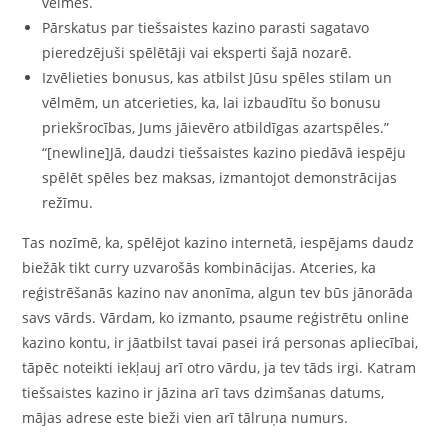
vēlmes.
Pārskatus par tiešsaistes kazino parasti sagatavo
pieredzējuši spēlētāji vai eksperti šajā nozarē.
Izvēlieties bonusus, kas atbilst Jūsu spēles stilam un
vēlmēm, un atcerieties, ka, lai izbaudītu šo bonusu
priekšrocības, Jums jāievēro atbildīgas azartspēles.”
“[newline]Jā, daudzi tiešsaistes kazino piedāvā iespēju
spēlēt spēles bez maksas, izmantojot demonstrācijas
režīmu.
Tas nozīmē, ka, spēlējot kazino internetā, iespējams daudz
biežāk tikt curry uzvarošās kombinācijas. Atceries, ka
reģistrēšanās kazino nav anonīma, algun tev būs jānorāda
savs vārds. Vārdam, ko izmanto, psaume reģistrētu online
kazino kontu, ir jāatbilst tavai pasei irá personas apliecībai,
tāpēc noteikti iekļauj arī otro vārdu, ja tev tāds irgi. Katram
tiešsaistes kazino ir jāzina arī tavs dzimšanas datums,
mājas adrese este bieži vien arī tālruņa numurs.