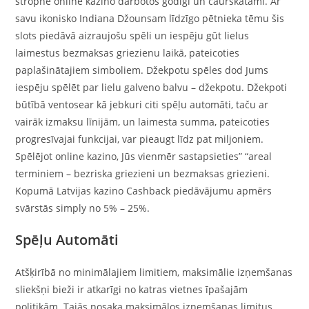
strophe online kazino darbotos godīgi un caurskatāmi. Ar
savu ikonisko Indiana Džounsam līdzīgo pētnieka tēmu šis
slots piedāvā aizraujošu spēli un iespēju gūt lielus
laimestus bezmaksas griezienu laikā, pateicoties
paplašinātajiem simboliem. Džekpotu spēles dod Jums
iespēju spēlēt par lielu galveno balvu – džekpotu. Džekpoti
būtībā ventosear kā jebkuri citi spēļu automāti, taču ar
vairāk izmaksu līnijām, un laimesta summa, pateicoties
progresīvajai funkcijai, var pieaugt līdz pat miljoniem.
Spēlējot online kazino, Jūs vienmēr sastapsieties” “areal
terminiem – bezriska griezieni un bezmaksas griezieni.
Kopumā Latvijas kazino Cashback piedāvājumu apmērs
svārstās simply no 5% – 25%.
Spēļu Automāti
Atšķirībā no minimālajiem limitiem, maksimālie izņemšanas
sliekšņi bieži ir atkarīgi no katras vietnes īpašajām
politikām. Tajās nosaka maksimālos izņemšanas limitus,