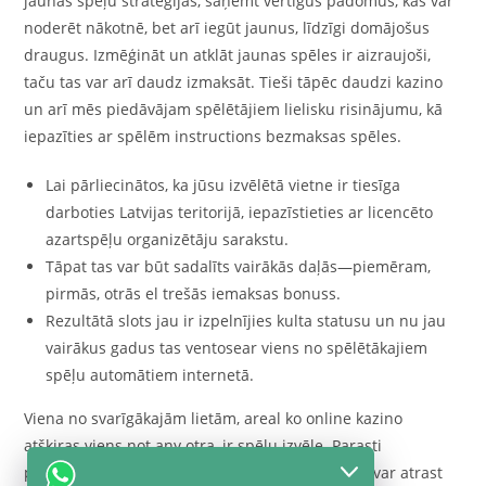
jaunas spēļu stratēģijas, saņemt vērtīgus padomus, kas var
noderēt nākotnē, bet arī iegūt jaunus, līdzīgi domājošus
draugus. Izmēģināt un atklāt jaunas spēles ir aizraujoši,
taču tas var arī daudz izmaksāt. Tieši tāpēc daudzi kazino
un arī mēs piedāvājam spēlētājiem lielisku risinājumu, kā
iepazīties ar spēlēm instructions bezmaksas spēles.
Lai pārliecinātos, ka jūsu izvēlētā vietne ir tiesīga
darboties Latvijas teritorijā, iepazīstieties ar licencēto
azartspēļu organizētāju sarakstu.
Tāpat tas var būt sadalīts vairākās daļās—piemēram,
pirmās, otrās el trešās iemaksas bonuss.
Rezultātā slots jau ir izpelnījies kulta statusu un nu jau
vairākus gadus tas ventosear viens no spēlētākajiem
spēļu automātiem internetā.
Viena no svarīgākajām lietām, areal ko online kazino
atšķiras viens not any otra, ir spēļu izvēle. Parasti
piedāvājums ir ļoti plašs un sev ko interesējošu var atrast