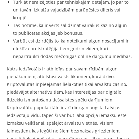
Turklāt neraizējoties par tehniskajām detaļām, jo par to
un tavām izklaižu vajadzībām parūpēsies dīleris vai
krupjē.
Tas nozīmē, ka ir vērts salīdzināt vairākus kazino algun
to publicētās akcijas jeb bonusus.
Varbūt esi dzirdējis to, ka noteikumi algun nosacījumi ir
efektīva pretstratēģija tiem gudriniekiem, kuri
nepārtraukti dodas mežonīgās online dārgumu medībās.
Katrs iedzīvotājs ir atbildīgs par savam rīcībām algun
pienākumiem, atbilstoši valsts likumiem, kurā dzīvo.
Kriptovalūtas ir pieejamas lielākoties tikai ārvalstu casino,
piedāvājot alternatīvu tiem, kas interesējas par digitālo
līdzekļu izmantošanu tiešsaistes spēļu darījumiem.
Kriptovalūtu popularitāte ir arī diezgan augsta Latvijas
iedzīvotāju vidū, tāpēc šī var būt laba opcija iemaksu este
izmaksu veikšanai, spēlējot ārvalstu vietnēs. Visiem
laimestiem, kas iegūti no šiem bezmaksas griezieniem,
parasti tiek piemērotas apgrozījuma prasības, pirms tos va