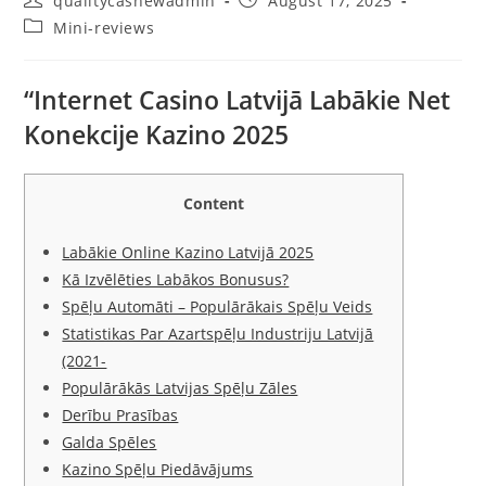
qualitycashewadmin
August 17, 2025
author:
published:
Post
Mini-reviews
category:
“Internet Casino Latvijā Labākie Net
Konekcije Kazino 2025
Content
Labākie Online Kazino Latvijā 2025
Kā Izvēlēties Labākos Bonusus?
Spēļu Automāti – Populārākais Spēļu Veids
Statistikas Par Azartspēļu Industriju Latvijā
(2021-
Populārākās Latvijas Spēļu Zāles
Derību Prasības
Galda Spēles
Kazino Spēļu Piedāvājums