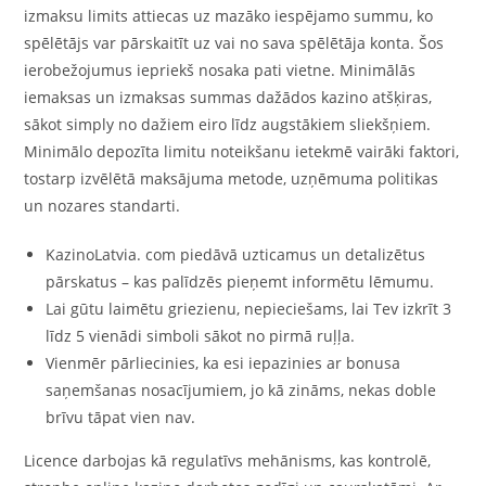
izmaksu limits attiecas uz mazāko iespējamo summu, ko
spēlētājs var pārskaitīt uz vai no sava spēlētāja konta. Šos
ierobežojumus iepriekš nosaka pati vietne. Minimālās
iemaksas un izmaksas summas dažādos kazino atšķiras,
sākot simply no dažiem eiro līdz augstākiem sliekšņiem.
Minimālo depozīta limitu noteikšanu ietekmē vairāki faktori,
tostarp izvēlētā maksājuma metode, uzņēmuma politikas
un nozares standarti.
KazinoLatvia. com piedāvā uzticamus un detalizētus
pārskatus – kas palīdzēs pieņemt informētu lēmumu.
Lai gūtu laimētu griezienu, nepieciešams, lai Tev izkrīt 3
līdz 5 vienādi simboli sākot no pirmā ruļļa.
Vienmēr pārliecinies, ka esi iepazinies ar bonusa
saņemšanas nosacījumiem, jo kā zināms, nekas doble
brīvu tāpat vien nav.
Licence darbojas kā regulatīvs mehānisms, kas kontrolē,