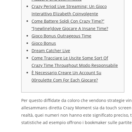
Crazy Period Live Streaming: Un Gioco
Interattivo Elizabeth Coinvolgente
Come Battere Soldi Con Crazy Time?”
“[newline]dove Giocare A Insane Time?
Gioco Bonus Outrageous Time
Gioco Bonus
Dream Catcher Live
Come Tracciare Le Uscite Some Sort Of
Crazy Time Throughout Modo Responsabile
È Necessario Creare Un Account Su
00roulette Com For Each Giocare?
Per questo diffidate da coloro che vendono strategie vinc
allesammans diretta Crazy Moment sia da touch screen 
realtà, quei numeri non hanno este significato preciso, t
statistiche ad esempio offrono i bookmaker sulle partite