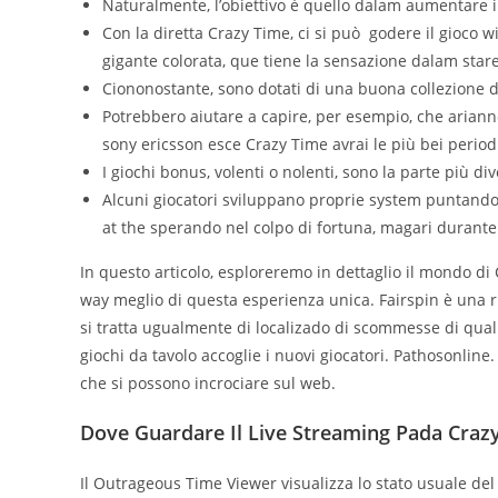
Naturalmente, l’obiettivo è quello dalam aumentare i 
Con la diretta Crazy Time, ci si può godere il gioco 
gigante colorata, que tiene la sensazione dalam star
Ciononostante, sono dotati di una buona collezione di
Potrebbero aiutare a capire, per esempio, che ariann
sony ericsson esce Crazy Time avrai le più bei periodi
I giochi bonus, volenti o nolenti, sono la parte più di
Alcuni giocatori sviluppano proprie system puntando
at the sperando nel colpo di fortuna, magari durante
In questo articolo, esploreremo in dettaglio il mondo d
way meglio di questa esperienza unica. Fairspin è una ri
si tratta ugualmente di localizado di scommesse di quali
giochi da tavolo accoglie i nuovi giocatori. Pathosonline.
che si possono incrociare sul web.
Dove Guardare Il Live Streaming Pada Craz
Il Outrageous Time Viewer visualizza lo stato usuale del