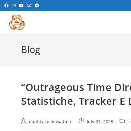
Skip
to
content
Blog
“Outrageous Time Dir
Statistiche, Tracker 
Post
Post
Post
qualitycashewadmin
July 27, 2025
c
author:
published:
categ