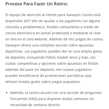
Proceso Para Fazer Un Retiro:
El equipo de atención al cliente para Savaspin Casino está
disponible 24/7 afin de ayudar a los jugadores con alguna
consulta o problematica. Puedes contactarlos a través de
correo electrónico en [email protected] o mediante el chat
en vivo en el sitio website. Además de mis juegos de casino,
Savaspin ofrece una completa sección sobre apuestas
deportivas. Los jugadores pueden dar en una amplia gama
de deportes, incluyendo fútbol, basket, tenis y más, con
cuotas competitivas y opciones sobre apuestas en festón.
Además del pase sin depósito, mis nuevos jugadores
pueden beneficiarse de promociones periódicas que
ofrecen tiradas gratis sobre juegos populares.
Además, el casino asunto con una sección de preguntas
frecuentes (FAQ) para disponer dudas comunes sin
necesidad de contacto directo.