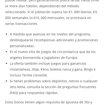
puede relevar, pero generalmente podra tardar hasta three
or more días hábiles, dependiendo del método
seleccionado. Si el jubilación supera los €1, 000 diarios, €3,
000 semanales to €10, 000 mensuales, se procesará en
varias transacciones.
A medida que avanzas en los niveles del programa,
desbloquearás recompensas adicionales y promociones
personalizadas.
Es el nuevo sitio de juegos de circunstancia que da los
angeles bienvenida a jugadores de Europa.
La oferta también incluye juegos para ganancias
instantáneas, Stop, Keno, boletos rasca y gana, Bingo e
incluso Terme conseillé.
Si tienes problemas sobre depósitos, retiros o cualquier
otro tema, consulta la sección de preguntas frecuentes
(FAQ) para respuestas rápidas.
Estos bonos tienen algun requisito de apuesta de 35x y