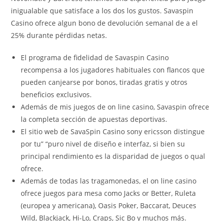
inigualable que satisface a los dos los gustos. Savaspin
Casino ofrece algun bono de devolución semanal de a el
25% durante pérdidas netas.
El programa de fidelidad de Savaspin Casino
recompensa a los jugadores habituales con flancos que
pueden canjearse por bonos, tiradas gratis y otros
beneficios exclusivos.
Además de mis juegos de on line casino, Savaspin ofrece
la completa sección de apuestas deportivas.
El sitio web de SavaSpin Casino sony ericsson distingue
por tu” “puro nivel de diseño e interfaz, si bien su
principal rendimiento es la disparidad de juegos o qual
ofrece.
Además de todas las tragamonedas, el on line casino
ofrece juegos para mesa como Jacks or Better, Ruleta
(europea y americana), Oasis Poker, Baccarat, Deuces
Wild, Blackjack, Hi-Lo, Craps, Sic Bo y muchos más.