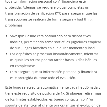
toda tu información personal con” “financiera esté
protegida. Además, se requiere o qual completes un
transformación de verificación KYC para asegurar que las
transacciones ze realicen de forma segura y bad thing
problemas.
Savaspin Casino está optimizado para dispositivos
móviles, permitiendo some sort of los jugadores emplear
de sus juegos favoritos en cualquier momento y local.
Los depósitos se procesan instantáneamente, mientras
os quais los retiros podran tardar hasta 3 días hábiles
en completarse.
Esto asegura que tu información personal y financiera
esté protegida durante todo el evolución.
Este bono se acredita automáticamente cada hebdómada y
tiene este requisito de postura de 1x. Si planeas retirar más
de los límites establecidos, es bueno contactar con” “un
soporte de atención al cliente pra organizar el evolución de