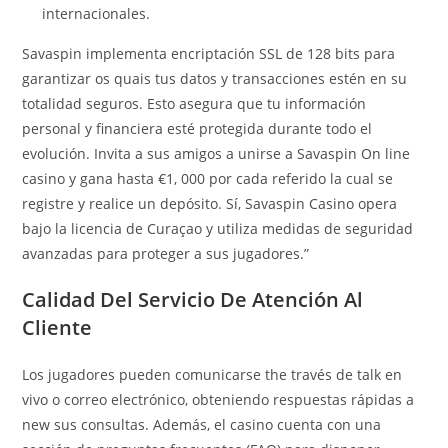
internacionales.
Savaspin implementa encriptación SSL de 128 bits para
garantizar os quais tus datos y transacciones estén en su
totalidad seguros. Esto asegura que tu información
personal y financiera esté protegida durante todo el
evolución. Invita a sus amigos a unirse a Savaspin On line
casino y gana hasta €1, 000 por cada referido la cual se
registre y realice un depósito. Sí, Savaspin Casino opera
bajo la licencia de Curaçao y utiliza medidas de seguridad
avanzadas para proteger a sus jugadores.”
Calidad Del Servicio De Atención Al
Cliente
Los jugadores pueden comunicarse the través de talk en
vivo o correo electrónico, obteniendo respuestas rápidas a
new sus consultas. Además, el casino cuenta con una