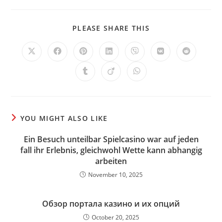
SHARE
PLEASE SHARE THIS
THIS
CONTENT
Opens
Opens
Opens
Opens
Opens
Opens
Opens
in
in
in
in
in
in
in
a
a
a
a
a
a
a
Opens
Opens
Opens
new
new
new
new
new
new
new
in
in
in
window
window
window
window
window
window
window
a
a
a
new
new
new
window
window
window
YOU MIGHT ALSO LIKE
Ein Besuch unteilbar Spielcasino war auf jeden
fall ihr Erlebnis, gleichwohl Wette kann abhangig
arbeiten
November 10, 2025
Обзор портала казино и их опций
October 20, 2025