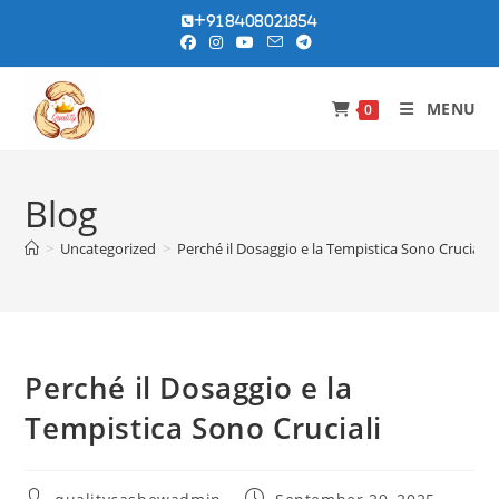
Skip
+91 8408021854
to
content
MENU
0
Blog
>
Uncategorized
>
Perché il Dosaggio e la Tempistica Sono Cruciali
Perché il Dosaggio e la
Tempistica Sono Cruciali
Post
Post