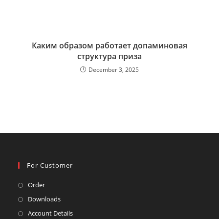
Каким образом работает допаминовая
структура приза
December 3, 2025
For Customer
Opens
Order
in
Opens
Downloads
a
in
Opens
Account Details