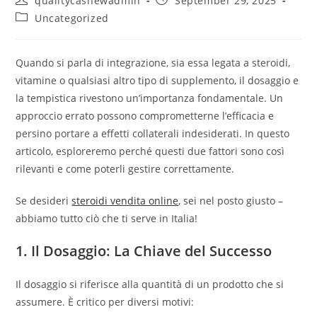
qualitycashewadmin
September 29, 2025
author:
published:
Post
Uncategorized
category:
Quando si parla di integrazione, sia essa legata a steroidi,
vitamine o qualsiasi altro tipo di supplemento, il dosaggio e
la tempistica rivestono un’importanza fondamentale. Un
approccio errato possono comprometterne l’efficacia e
persino portare a effetti collaterali indesiderati. In questo
articolo, esploreremo perché questi due fattori sono così
rilevanti e come poterli gestire correttamente.
Se desideri
steroidi vendita online
, sei nel posto giusto –
abbiamo tutto ciò che ti serve in Italia!
1. Il Dosaggio: La Chiave del Successo
Il dosaggio si riferisce alla quantità di un prodotto che si
assumere. È critico per diversi motivi: