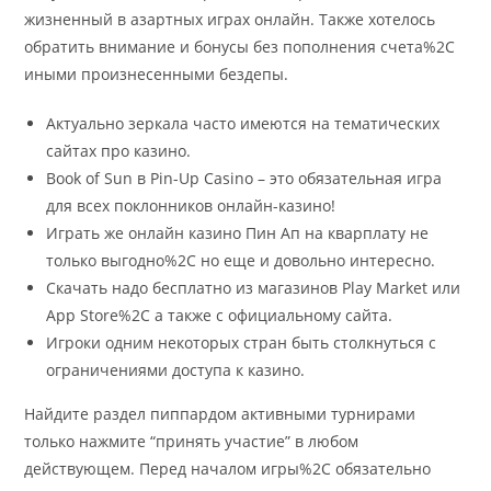
жизненный в азартных играх онлайн. Также хотелось
обратить внимание и бонусы без пополнения счета%2C
иными произнесенными бездепы.
Актуально зеркала часто имеются на тематических
сайтах про казино.
Book of Sun в Pin-Up Casino – это обязательная игра
для всех поклонников онлайн-казино!
Играть же онлайн казино Пин Ап на кварплату не
только выгодно%2C но еще и довольно интересно.
Скачать надо бесплатно из магазинов Play Market или
App Store%2C а также с официальному сайта.
Игроки одним некоторых стран быть столкнуться с
ограничениями доступа к казино.
Найдите раздел пиппардом активными турнирами
только нажмите “принять участие” в любом
действующем. Перед началом игры%2C обязательно