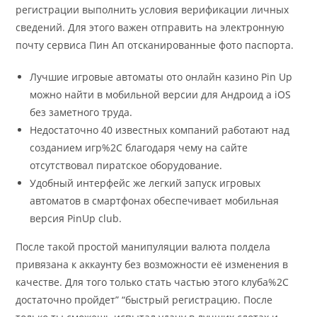
регистрации выполнить условия верификации личных
сведений. Для этого важен отправить на электронную
почту сервиса Пин Ап отсканированные фото паспорта.
Лучшие игровые автоматы ото онлайн казино Pin Up
можно найти в мобильной версии для Андроид а iOS
без заметного труда.
Недостаточно 40 известных компаний работают над
созданием игр%2C благодаря чему на сайте
отсутствовал пиратское оборудование.
Удобный интерфейс же легкий запуск игровых
автоматов в смартфонах обеспечивает мобильная
версия PinUp club.
После такой простой манипуляции валюта полдела
привязана к аккаунту без возможности её изменения в
качестве. Для того только стать частью этого клуба%2C
достаточно пройдет” “быстрый регистрацию. После