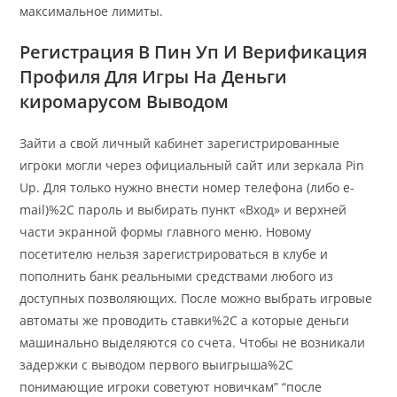
максимальное лимиты.
Регистрация В Пин Уп И Верификация
Профиля Для Игры На Деньги
киромарусом Выводом
Зайти а свой личный кабинет зарегистрированные
игроки могли через официальный сайт или зеркала Pin
Up. Для только нужно внести номер телефона (либо е-
mail)%2C пароль и выбирать пункт «Вход» и верхней
части экранной формы главного меню. Новому
посетителю нельзя зарегистрироваться в клубе и
пополнить банк реальными средствами любого из
доступных позволяющих. После можно выбрать игровые
автоматы же проводить ставки%2C а которые деньги
машинально выделяются со счета. Чтобы не возникали
задержки с выводом первого выигрыша%2C
понимающие игроки советуют новичкам” “после