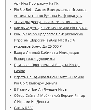
Apk Или Программу На Пк
Pin Up Bet – Самые Выигрышные Игровые
Автоматы только Рулетка На фарцануть
эти Игры Доступны а Казино Пинап%3F
Как выходить Деньги Из Казино Pin Up%3F
Pin-up Casino Предлагает американским
Игрокам Широкий выбор Игр%2C А
эксклавов Бонус До 25 000 ₽
Вход и Личный Кабинет а Инициация
Вывода расходующихся
Призовая Программа И Бонусы Pin Up
Casino
Играть На Официальном Сайте☑️ Казино
Pin Up С Выводом деньги
В Казино Пин Ап Лучшие Игры
Обзор Сайта И Мобильной Версии Pin-up
С Играми На Деньги
Слоты%3A”