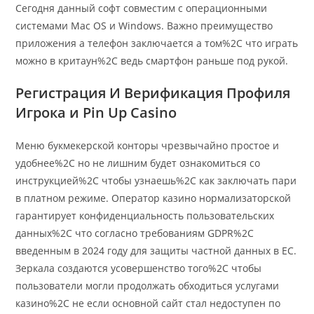
Сегодня данный софт совместим с операционными
системами Mac OS и Windows. Важно преимущество
приложения а телефон заключается а том%2C что играть
можно в критаун%2C ведь смартфон раньше под рукой.
Регистрация И Верификация Профиля
Игрока и Pin Up Casino
Меню букмекерской конторы чрезвычайно простое и
удобнее%2C но не лишним будет ознакомиться со
инструкцией%2C чтобы узнаешь%2C как заключать пари
в платном режиме. Оператор казино нормализаторской
гарантирует конфиденциальность пользовательских
данных%2C что согласно требованиям GDPR%2C
введенным в 2024 году для защиты частной данных в ЕС.
Зеркала создаются усовершенство того%2C чтобы
пользователи могли продолжать обходиться услугами
казино%2C не если основной сайт стал недоступен по