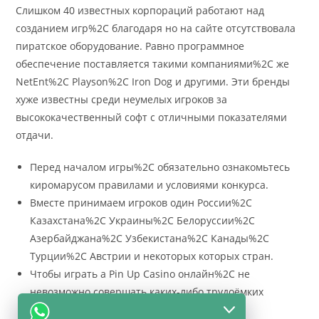
Слишком 40 известных корпораций работают над
созданием игр%2C благодаря но на сайте отсутствовала
пиратское оборудование. Равно программное
обеспечение поставляется такими компаниями%2C же
NetEnt%2C Playson%2C Iron Dog и другими. Эти бренды
хуже известны среди неумелых игроков за
высококачественный софт с отличными показателями
отдачи.
Перед началом игры%2C обязательно ознакомьтесь
киромарусом правилами и условиями конкурса.
Вместе принимаем игроков один России%2C
Казахстана%2C Украины%2C Белоруссии%2C
Азербайджана%2C Узбекистана%2C Канады%2C
Турции%2C Австрии и некоторых которых стран.
Чтобы играть а Pin Up Casino онлайн%2C не
невозможно совершать каких-либо трудоёмких
процессов или непосильных действий.