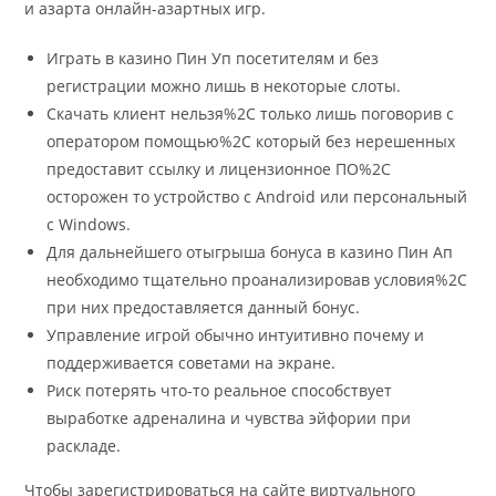
и азарта онлайн-азартных игр.
Играть в казино Пин Уп посетителям и без
регистрации можно лишь в некоторые слоты.
Скачать клиент нельзя%2C только лишь поговорив с
оператором помощью%2C который без нерешенных
предоставит ссылку и лицензионное ПО%2C
осторожен то устройство c Android или персональный
с Windows.
Для дальнейшего отыгрыша бонуса в казино Пин Ап
необходимо тщательно проанализировав условия%2C
при них предоставляется данный бонус.
Управление игрой обычно интуитивно почему и
поддерживается советами на экране.
Риск потерять что-то реальное способствует
выработке адреналина и чувства эйфории при
раскладе.
Чтобы зарегистрироваться на сайте виртуального