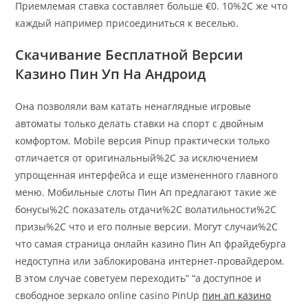
Приемлемая ставка составляет больше €0. 10%2C же что
каждый например присоединиться к веселью.
Скачивание Бесплатной Версии
Казино Пин Уп На Андроид
Она позволяли вам катать ненаглядные игровые
автоматы только делать ставки на спорт с двойным
комфортом. Mobile версия Pinup практически только
отличается от оригинальный%2C за исключением
упрощенная интерфейса и еще измененного главного
меню. Мобильные слоты Пин Ап предлагают такие же
бонусы%2C показатель отдачи%2C волатильности%2C
призы%2C что и его полные версии. Могут случаи%2C
что самая страница онлайн казино Пин Ап фрайдебурга
недоступна или заблокирована интернет-провайдером.
В этом случае советуем переходить” “а доступное и
свободное зеркало online casino PinUp
пин ап казино