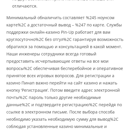
отличаются.
Минимальный обналичить составляет %245 ноунсом
карте%2C а достаточный вывод – %247 по карте. Службы
поддержки онлайн-казино Pin-Up работает для вам
круглосуточно%2C без отгул%2C гарантируя возможность
обратился за помощью и консультацией в какой момент.
Наши инженеры сотрудники всегда готовый
предоставить исчерпывающие ответы на все мои
вопросы%2C обеспечивая бесперебойное и оперативное
принятое всех игровых вопросов. Для регистрации а
казино Пинап важно перейти на сайт казино и нажать
кнопку ‘Регистрация’. Потом введите адрес электронной
почты%2C пароль только другие необходимые
данные%2C и подтвердите регистрацию%2C перейдя по
ссылке в электронном письме. После выбора способа
необходимо указать необходимую сумму для вывод%2C
соблюдая установленные казино минимальные и