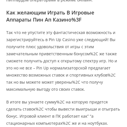
Как желающим Играть В Игровые
Аппараты Пин Ап Казино%3F
Так что не упустите эту фантастическая возможность и
зарегистрируйтесь в Pin Up Casino уже следующий! Вы
получите плюс удовольствия от игры с этим
замечательным приветственным бонусом%2C же также
сможете получить доступ к открытому спектру игр. Но и
это но не все – Pin Up нормализаторской предлагает
множество возможных ставок и спортивных клубов%2C
так но вы можете может уверены%2C что получу
максимальную выгоду ото своих ставок.
В итоге вы узнаете сумму%2C на которую придется
сделать ставок%2C чтобы вывести выигрыши и отыграть
бонус. Игровой клиент в ПК работает как” “а
стационарных компьютерах%2C же и на ноутбуках.