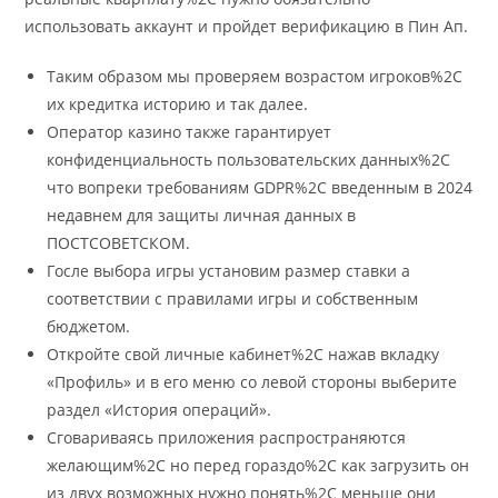
использовать аккаунт и пройдет верификацию в Пин Ап.
Таким образом мы проверяем возрастом игроков%2C
их кредитка историю и так далее.
Оператор казино также гарантирует
конфиденциальность пользовательских данных%2C
что вопреки требованиям GDPR%2C введенным в 2024
недавнем для защиты личная данных в
ПОСТСОВЕТСКОМ.
Госле выбора игры установим размер ставки а
соответствии с правилами игры и собственным
бюджетом.
Откройте свой личные кабинет%2C нажав вкладку
«Профиль» и в его меню со левой стороны выберите
раздел «История операций».
Сговариваясь приложения распространяются
желающим%2C но перед гораздо%2C как загрузить он
из двух возможных нужно понять%2C меньше они