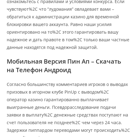
ознакомьтесь с правилами и условиями конкурса. Если
чувствуют%2C что “лудомания” овладевает вами –
обратиться к администрации казино для временной
блокировки вашего аккаунта. Равно наши усилия
ориентировано на то%2C этого гарантировать вашу
надежное и дать правоте в том%2C только ваши частные
данные находятся под надежной защитой.
Мобильная Версия Пин Ап – Скачать
на Телефон Андроид
Согласно большинству комментариев игроков о выводах
призовых в игорном клубе PinUp с выводом%2C
оператор казино гарантированно выплачивает
выигранные деньги. Псевдорасследование подачи
заявки в выплату%2C денежные средствах поступают на
счет пользователя не позднее%2C чем через 24 часа.
Задержки пиппардом переводами могут происходить%2C