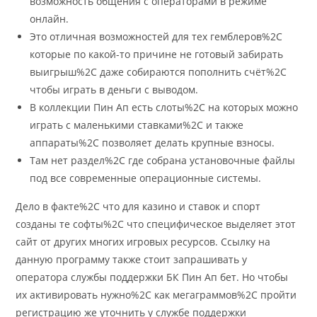
возможность общения с операторами в режиме
онлайн.
Это отличная возможностей для тех гемблеров%2C
которые по какой-то причине не готовый забирать
выигрыш%2C даже собираются пополнить счёт%2C
чтобы играть в деньги с выводом.
В коллекции Пин Ап есть слоты%2C на которых можно
играть с маленькими ставками%2C и также
аппараты%2C позволяет делать крупные взносы.
Там нет раздел%2C где собрана установочные файлы
под все современные операционные системы.
Дело в факте%2C что для казино и ставок и спорт
созданы те софты%2C что специфическое выделяет этот
сайт от других многих игровых ресурсов. Ссылку на
данную программу также стоит запрашивать у
оператора службы поддержки БК Пин Ап бет. Но чтобы
их активировать нужно%2C как мегаграммов%2C пройти
регистрацию же уточнить у службе поддержки