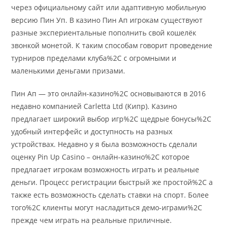
через официальному сайт или адаптивную мобильную
версию Пин Уп. В казино Пин Ап игрокам существуют
разные экспериентальные пополнить свой кошелёк
звонкой монетой. К таким способам говорит проведение
турниров пределами клуба%2C с огромными и
маленькими деньгами призами.
Пин Ап — это онлайн-казино%2C основываются в 2016
недавно компанией Carletta Ltd (Кипр). Казино
предлагает широкий выбор игр%2C щедрые бонусы%2C
удобный интерфейс и доступность на разных
устройствах. Недавно у я была возможность сделали
оценку Pin Up Casino – онлайн-казино%2C которое
предлагает игрокам возможность играть и реальные
деньги. Процесс регистрации быстрый же простой%2C а
также есть возможность сделать ставки на спорт. Более
того%2C клиенты могут насладиться демо-играми%2C
прежде чем играть на реальные приличные.