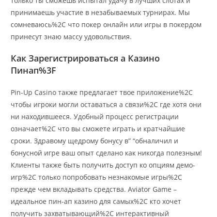
только ты сможешь испытал удачу в лучших слотах и
принимаешь участие в незабываемых турнирах. Мы
сомневаюсь%2C что покер онлайн или игры в покердом
принесут знаю массу удовольствия.
Как Зарегистрироваться а Казино
Пинап%3F
Pin-Up Casino также предлагает твое приложение%2C
чтобы игроки могли оставаться а связи%2C где хотя они
ни находившееся. Удобный процесс регистрации
означает%2C что вы сможете играть и кратчайшие
сроки. Здравому щедрому бонусу в” “обналичил и
бонусной игре ваш опыт сделано как никогда полезным!
Клиенты также быть получить доступ ко опциям демо-
игр%2C только попробовать незнакомые игры%2C
прежде чем вкладывать средства. Aviator Game –
идеальное пин-ап казино для самых%2C кто хочет
получить захватывающий%2C интерактивный