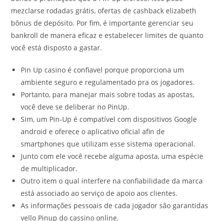
mezclarse rodadas grátis, ofertas de cashback elizabeth
bônus de depósito. Por fim, é importante gerenciar seu
bankroll de manera eficaz e estabelecer limites de quanto
você está disposto a gastar.
Pin Up casino é confiavel porque proporciona um
ambiente seguro e regulamentado pra os jogadores.
Portanto, para manejar mais sobre todas as apostas,
você deve se deliberar no PinUp.
Sim, um Pin-Up é compatível com dispositivos Google
android e oferece o aplicativo oficial afin de
smartphones que utilizam esse sistema operacional.
Junto com ele você recebe alguma aposta, uma espécie
de multiplicador.
Outro item o qual interfere na confiabilidade da marca
está associado ao serviço de apoio aos clientes.
As informações pessoais de cada jogador são garantidas
vello Pinup do cassino online.