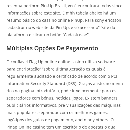
resenha perform Pin-Up Brasil, você encontrará todas since
informações sobre este site. E mhh tabela abaixo há um
resumo básico do cassino online PinUp. Para sony ericsson
cadastrar no web site da Pin-Up, é só acessar o” “site da
plataforma e clicar no botão “Cadastre-se”.
Múltiplas Opções De Pagamento
O confiavel Flag Up online online casino utiliza software
para encriptação” “sobre última geração os quais é
regularmente auditado e certificado de acordo com o PCI
Information Security Standard (DSS). Graças a isto, no menu
rico na pagina introdutória, pode ir velocemente para os
separadores com bónus, notícias, jogos. Existem banners
publicitários informativos, pré-visualizações das máquinas
mais populares, separador com os melhores games,
logótipos dos guias de pagamento, and many others. O
Pinap Online casino tem um escritório de apostas o qual