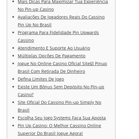
Mais Dicas Para Maximizar Tua Experiência
No Pin-up Casino
Avaliações De Jogadores Reais Do Cassino
Pin Up No Brasil
Programa Para Fidelidade Pin Upwards
Cassino
Atendimento E Suporte Ao Usuário
Múltiplas Opções De Pagamento
Jogue No Online Casino Oficial Site☑️ Pinup
Brasil Com Retirada De Dinheiro
Defina Limites De Jogo
Existe Um Bônus Sem Depósito No Pin-up
Casino?
Site Oficial Do Cassino Pin-up Simply No
Brasil
Escolha Seu Jogo Systems Faça Sua Aposta
Pin Up Casino: O Melhor Cassino Online
Superior Do Brasil Jogue Agora!