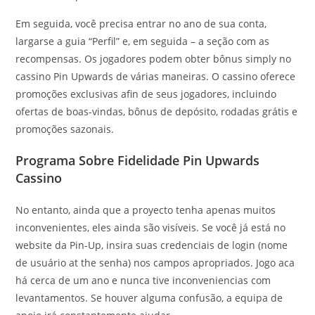
Em seguida, você precisa entrar no ano de sua conta,
largarse a guia “Perfil” e, em seguida – a seção com as
recompensas. Os jogadores podem obter bônus simply no
cassino Pin Upwards de várias maneiras. O cassino oferece
promoções exclusivas afin de seus jogadores, incluindo
ofertas de boas-vindas, bônus de depósito, rodadas grátis e
promoções sazonais.
Programa Sobre Fidelidade Pin Upwards
Cassino
No entanto, ainda que a proyecto tenha apenas muitos
inconvenientes, eles ainda são visíveis. Se você já está no
website da Pin-Up, insira suas credenciais de login (nome
de usuário at the senha) nos campos apropriados. Jogo aca
há cerca de um ano e nunca tive inconveniencias com
levantamentos. Se houver alguma confusão, a equipa de