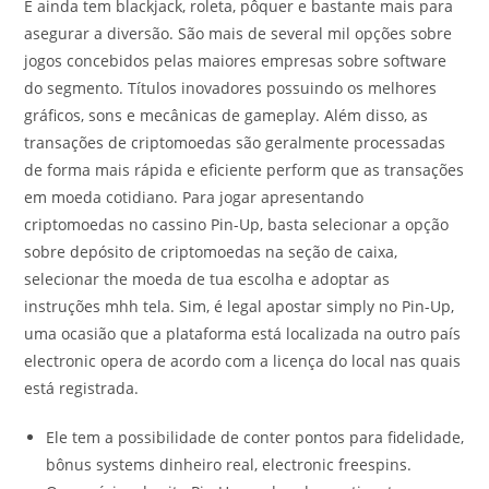
E ainda tem blackjack, roleta, pôquer e bastante mais para
asegurar a diversão. São mais de several mil opções sobre
jogos concebidos pelas maiores empresas sobre software
do segmento. Títulos inovadores possuindo os melhores
gráficos, sons e mecânicas de gameplay. Além disso, as
transações de criptomoedas são geralmente processadas
de forma mais rápida e eficiente perform que as transações
em moeda cotidiano. Para jogar apresentando
criptomoedas no cassino Pin-Up, basta selecionar a opção
sobre depósito de criptomoedas na seção de caixa,
selecionar the moeda de tua escolha e adoptar as
instruções mhh tela. Sim, é legal apostar simply no Pin-Up,
uma ocasião que a plataforma está localizada na outro país
electronic opera de acordo com a licença do local nas quais
está registrada.
Ele tem a possibilidade de conter pontos para fidelidade,
bônus systems dinheiro real, electronic freespins.