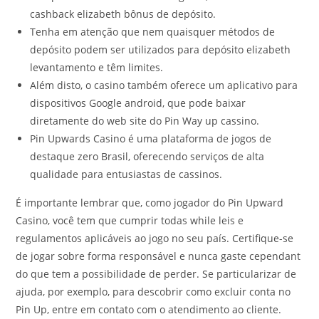
cashback elizabeth bônus de depósito.
Tenha em atenção que nem quaisquer métodos de
depósito podem ser utilizados para depósito elizabeth
levantamento e têm limites.
Além disto, o casino também oferece um aplicativo para
dispositivos Google android, que pode baixar
diretamente do web site do Pin Way up cassino.
Pin Upwards Casino é uma plataforma de jogos de
destaque zero Brasil, oferecendo serviços de alta
qualidade para entusiastas de cassinos.
É importante lembrar que, como jogador do Pin Upward
Casino, você tem que cumprir todas while leis e
regulamentos aplicáveis ao jogo no seu país. Certifique-se
de jogar sobre forma responsável e nunca gaste cependant
do que tem a possibilidade de perder. Se particularizar de
ajuda, por exemplo, para descobrir como excluir conta no
Pin Up, entre em contato com o atendimento ao cliente.