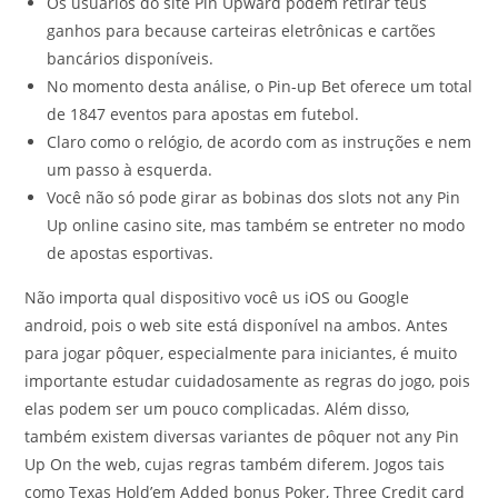
Os usuários do site Pin Upward podem retirar teus
ganhos para because carteiras eletrônicas e cartões
bancários disponíveis.
No momento desta análise, o Pin-up Bet oferece um total
de 1847 eventos para apostas em futebol.
Claro como o relógio, de acordo com as instruções e nem
um passo à esquerda.
Você não só pode girar as bobinas dos slots not any Pin
Up online casino site, mas também se entreter no modo
de apostas esportivas.
Não importa qual dispositivo você us iOS ou Google
android, pois o web site está disponível na ambos. Antes
para jogar pôquer, especialmente para iniciantes, é muito
importante estudar cuidadosamente as regras do jogo, pois
elas podem ser um pouco complicadas. Além disso,
também existem diversas variantes de pôquer not any Pin
Up On the web, cujas regras também diferem. Jogos tais
como Texas Hold’em Added bonus Poker, Three Credit card