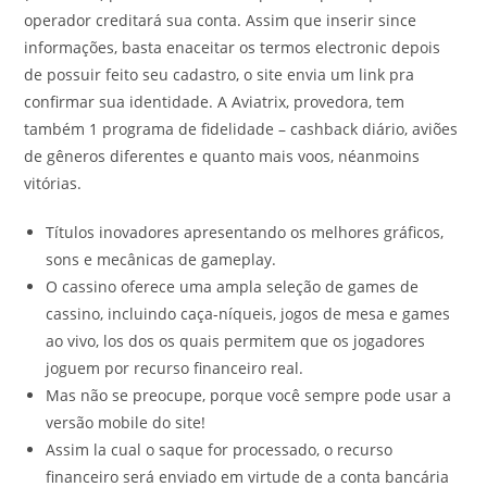
operador creditará sua conta. Assim que inserir since
informações, basta enaceitar os termos electronic depois
de possuir feito seu cadastro, o site envia um link pra
confirmar sua identidade. A Aviatrix, provedora, tem
também 1 programa de fidelidade – cashback diário, aviões
de gêneros diferentes e quanto mais voos, néanmoins
vitórias.
Títulos inovadores apresentando os melhores gráficos,
sons e mecânicas de gameplay.
O cassino oferece uma ampla seleção de games de
cassino, incluindo caça-níqueis, jogos de mesa e games
ao vivo, los dos os quais permitem que os jogadores
joguem por recurso financeiro real.
Mas não se preocupe, porque você sempre pode usar a
versão mobile do site!
Assim la cual o saque for processado, o recurso
financeiro será enviado em virtude de a conta bancária