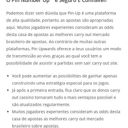
O Pin Number Up” “é Seguro E Confiável?
Podemos dizer sem dúvida que Pin-Up é uma plataforma
de alta qualidade, portanto, as apostas são apropriadas
aqui. Muitos jogadores experientes consideram as odds
desta casa de apostas as melhores carry out mercado
brasileiro de apostas. Ao contrário de muitas outras
plataformas, Pin Upwards oferece a teus usuários um modo
de transmissão ao vivo, graças ao qual você tem a
possibilidade de assistir a partidas sem sair carry out site.
Você pode aumentar as possibilities de ganhar apenas
construindo uma estratégia especial para os jogos.
Já após a primeira entrada, fica claro que os donos carry
out cassino tornaram tudo o mais ventajoso possível e
são atualizados regularmente.
Muitos jogadores experientes consideram as odds desta
casa de apostas as melhores carry out mercado
brasileiro sobre apostas.