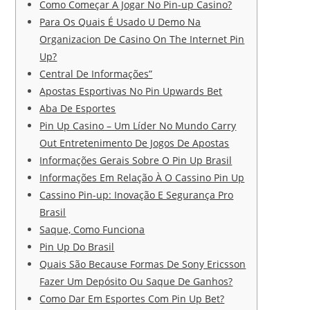
Como Começar A Jogar No Pin-up Casino?
Para Os Quais É Usado U Demo Na
Organizacion De Casino On The Internet Pin
Up?
Central De Informações”
Apostas Esportivas No Pin Upwards Bet
Aba De Esportes
Pin Up Casino – Um Líder No Mundo Carry
Out Entretenimento De Jogos De Apostas
Informações Gerais Sobre O Pin Up Brasil
Informações Em Relação À O Cassino Pin Up
Cassino Pin-up: Inovação E Segurança Pro
Brasil
Saque, Como Funciona
Pin Up Do Brasil
Quais São Because Formas De Sony Ericsson
Fazer Um Depósito Ou Saque De Ganhos?
Como Dar Em Esportes Com Pin Up Bet?