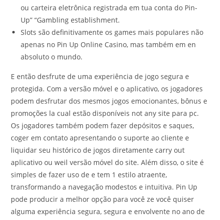
ou carteira eletrônica registrada em tua conta do Pin-
Up” “Gambling establishment.
Slots são definitivamente os games mais populares não
apenas no Pin Up Online Casino, mas também em en
absoluto o mundo.
E então desfrute de uma experiência de jogo segura e
protegida. Com a versão móvel e o aplicativo, os jogadores
podem desfrutar dos mesmos jogos emocionantes, bônus e
promoções la cual estão disponíveis not any site para pc.
Os jogadores também podem fazer depósitos e saques,
coger em contato apresentando o suporte ao cliente e
liquidar seu histórico de jogos diretamente carry out
aplicativo ou weil versão móvel do site. Além disso, o site é
simples de fazer uso de e tem 1 estilo atraente,
transformando a navegação modestos e intuitiva. Pin Up
pode producir a melhor opção para você ze você quiser
alguma experiência segura, segura e envolvente no ano de