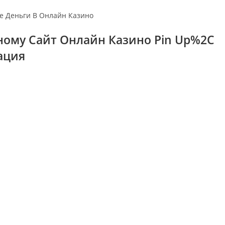
е Деньги В Онлайн Казино
ному Сайт Онлайн Казино Pin Up%2C
ация