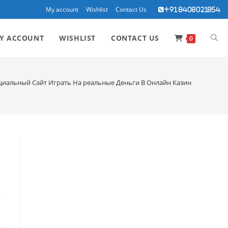
My account
Wishlist
Contact Us
+91 8408021854
TOG
Y ACCOUNT
WISHLIST
CONTACT US
0
WEBS
ициальный Сайт Играть На реальные Деньги В Онлайн Казин
SEA