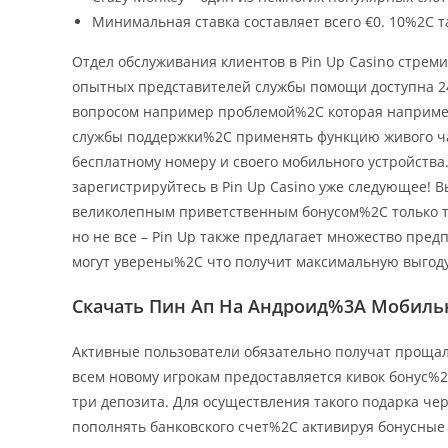
Минимальная ставка составляет всего €0. 10%2C т
Отдел обслуживания клиентов в Pin Up Casino стрем
опытных представителей службы помощи доступна 24
вопросом например проблемой%2C которая например
службы поддержки%2C применять функцию живого ча
бесплатному номеру и своего мобильного устройства.
зарегистрируйтесь в Pin Up Casino уже следующее! В
великолепным приветственным бонусом%2C только так
но не все – Pin Up также предлагает множество пре
могут уверены%2C что получит максимальную выгоду
Скачать Пин Ап На Андроид%3A Мобильн
Активные пользователи обязательно получат прощаль
всем новому игрокам предоставляется кивок бонус%
три депозита. Для осуществления такого подарка че
пополнять банковского счет%2C активируя бонусные