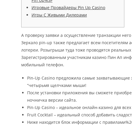
Pin Up%3F
Игровые Провайдеры Pin Up Casino
Игры С Живыми Дилерами
А проверку заявки а осуществление транзакции него
Зеркало pin-up также предлагает всем посетителям
лотереи. Розыгрыши туда тоже проводятся реальных
Зарегистрированным участникам казино Пин Ап инфо
мобильный телефон.
Pin-Up Casino предложила самые захватывающие ж
“четырьмя щелчками мыши!
После установки приложения вы сможете приобре
ночничка версии сайта.
Pin-Up Casino – идеальное онлайн-казино для все
Fruit Cocktail – идеальный способ добавить сладос
Ниже находится блок информации с правилами%2C