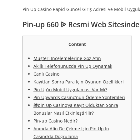
Pin Up Casino Rapid Güncel Giriş Adresi Ve Mobil Uygul
Pin-up 660 ᐉ Resmi Web Sitesinde 
Content
Müşteri Incelemelerine Göz Atın
Akıllı Telefonunuzda Pin Up Oynamak
Canlı Casino
Kayıttan Sonra Para Için Oyunun Özellikleri
Pin Up’ın Mobil Uygulaması Var Mı?
Pin Upwards Casino’nun Ödeme Yöntemleri
🎁pin Up Casino’ya Kayıt Olduktan Sonra
Bonuslar Nasıl Etkinleştirilir?
Pin-up Casino Nedir?
Anında Afin De Çekme Için Pin Up In
Casino’da Doğrulama