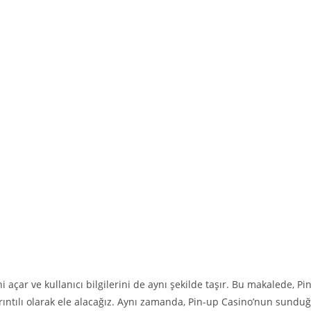
i açar ve kullanıcı bilgilerini de aynı şekilde taşır. Bu makalede, Pi
rıntılı olarak ele alacağız. Aynı zamanda, Pin-up Casino’nun sundu