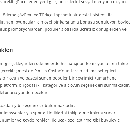
 sürekli güncellenen yeni giriş adreslerini sosyal medyada duyurur
el ödeme çözümü ve Türkçe kapsamlı bir destek sistemi ile
ır. Yeni oyuncular için özel bir karşılama bonusu sunuluyor, böyle
ünlük promosyonlardan, popüler slotlarda ücretsiz dönüşlerden ve
kleri
den gerçekleştirilen ödemelerde herhangi bir komisyon ücreti talep
 gerçekleşmesi de Pin Up Casino’nun tercih edilme sebepleri
iş bir oyun yelpazesi sunan popüler bir çevrimiçi kumarhane
n platform, birçok farklı kategoriye ait oyun seçenekleri sunmaktadır.
lefonuna gönderilecektir.
-cüzdan gibi seçenekler bulunmaktadır.
 animasyonlarıyla spor etkinliklerini takip etme imkanı sunar.
nümler ve gövde renkleri ile uçak özelleştirme gibi büyüleyici