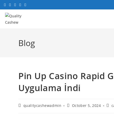
Skip
to
content
Blog
Pin Up Casino Rapid G
Uygulama İndi
Post
Post
Post
qualitycashewadmin
October 5, 2024
c
author:
published:
cate