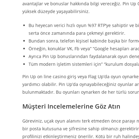
avantajlar ve bonuslar hakkında bilgi vereceğiz. Pin Up
yüksek düzeyde yaşayabilirsiniz.
Bu heyecan verici hızlı oyun %97 RTP’ye sahiptir ve b
serta önce zamanında para çekmeyi gerektirir.
Bundan sonra, telefon kişisel kabinde başka bir formd
Örneğin, konuklar VK, Fb veya” “Google hesapları aracıl
Ayrıca Pin Up bonuslarından faydalanarak oyun deneyim
Tüm modern işletim sistemleri için” “kurulum dosyala
Pin Up on line casino giriş veya Flag Up’da oyun oynarke
yardımcı olabilir. Pin Up’da oynayabileceğiniz oyunlar a
bulunmaktadır. Bu oyunları oynarken de her türlü sorunlar
Müşteri Incelemelerine Göz Atın
Göreviniz, uçak oyun alanını terk etmeden önce parayı n
bir posta kutusuna ve şifresine sahip olmanızı gerektirir
profilinizi etkinleştirmeniz önerilir. Kötü bir ruh halin