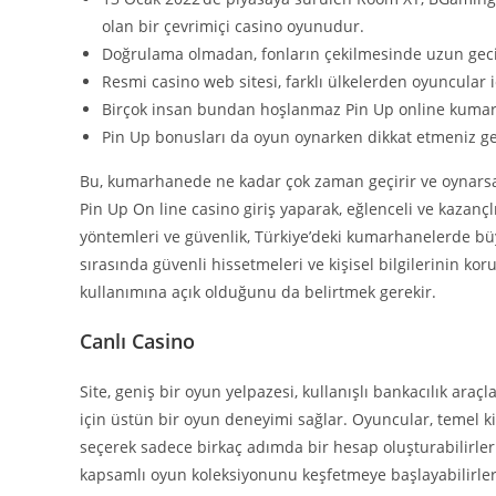
olan bir çevrimiçi casino oyunudur.
Doğrulama olmadan, fonların çekilmesinde uzun gecikme
Resmi casino web sitesi, farklı ülkelerden oyuncular i
Birçok insan bundan hoşlanmaz Pin Up online kumarha
Pin Up bonusları da oyun oynarken dikkat etmeniz ge
Bu, kumarhanede ne kadar çok zaman geçirir ve oynarsan
Pin Up On line casino giriş yaparak, eğlenceli ve kazan
yöntemleri ve güvenlik, Türkiye’deki kumarhanelerde b
sırasında güvenli hissetmeleri ve kişisel bilgilerinin ko
kullanımına açık olduğunu da belirtmek gerekir.
Canlı Casino
Site, geniş bir oyun yelpazesi, kullanışlı bankacılık araç
için üstün bir oyun deneyimi sağlar. Oyuncular, temel ki
seçerek sadece birkaç adımda bir hesap oluşturabilirl
kapsamlı oyun koleksiyonunu keşfetmeye başlayabilirler. 