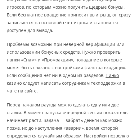
игроков, по которым можно получить щедрые бонусы.
Если бесплатное вращение приносит выигрыш, он сразу
зачисляется на основной счет игрока и становится
доступен для вывода.
Проблемы возможны при неверной верификации или
использовании бонусных средств. Нужно проверить
папки «Спам» и «Промоакции», попадание в которые
может быть связано с настройками фильтра входящих.
Если сообщения нет ни в одном из разделов,
Пинко
казино
следует написать сотрудникам техподдержки в
чате на сайте.
Перед началом раунда можно сделать одну или две
ставки. В момент запуска очередной сессии показатель
начинает расти. Задача ― забрать деньги как можно
позже, но до наступления «аварии», время которой
определяется случайным образом. Настройки позволяют