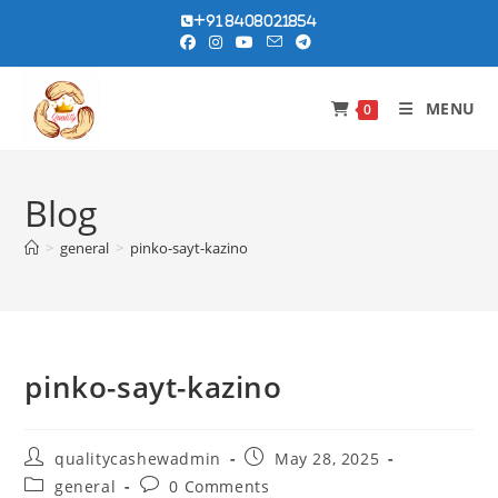
Skip
+91 8408021854
to
content
MENU
0
Blog
>
general
>
pinko-sayt-kazino
pinko-sayt-kazino
Post
Post
qualitycashewadmin
May 28, 2025
author:
published:
Post
Post
general
0 Comments