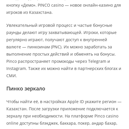
кнопку «Демо». PINCO casino — новое онлайн-казино для
игроков из Казахстана.
Увлекательный игровой процесс и частые бонусные
раунды делают игру захватывающей. Игроки, которые
регулярно играют, получают доступ к внутренней
валюте — пинкоинам (PNC). Их можно заработать за
выполнение простых действий и обменять на бонусы.
Pinco распространяет промокоды через Telegram и
Instagram. Также их можно найти в партнерских блогах и
СМИ.
Пинко зеркало
Чтобы найти её, в настройках Apple ID укажите регион —
Казахстан. После загрузки приложение подключается к
зеркалу при необходимости. На платформе Pinco casino
online доступны блэкджек, баккара, покер, андар бахар,