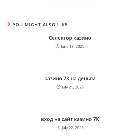
in
in
in
window
window
window
window
window
window
window
a
a
a
new
new
new
window
window
window
YOU MIGHT ALSO LIKE
Селектор казино
June 18, 2025
казино 7К на деньги
July 21, 2025
вход на сайт казино 7К
July 22, 2025