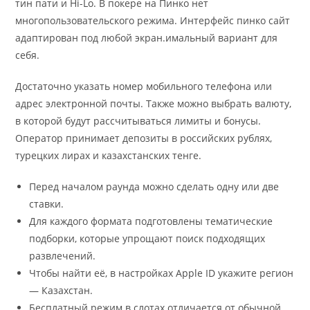
тин пати и Hi-Lo. В покере на Пинко нет
многопользовательского режима. Интерфейс пинко сайт
адаптирован под любой экран.имальный вариант для
себя.
Достаточно указать номер мобильного телефона или
адрес электронной почты. Также можно выбрать валюту,
в которой будут рассчитываться лимиты и бонусы.
Оператор принимает депозиты в российских рублях,
турецких лирах и казахстанских тенге.
Перед началом раунда можно сделать одну или две
ставки.
Для каждого формата подготовлены тематические
подборки, которые упрощают поиск подходящих
развлечений.
Чтобы найти её, в настройках Apple ID укажите регион
— Казахстан.
Бесплатный режим в слотах отличается от обычной