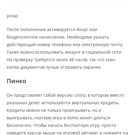
category:
comments:
pinko
После пополнения активируется бонус или
бездепозитное начисление. Необходимо указать
действующий номер телефона или электронную почту.
Также можно использовать аккаунт в социальной сети.
На проверку требуется около 48 часов, так что скан-
копии документов лучше отправить заранее.
Пинко
Он представляет собой версию слота, в котором вместо
реальных денег используются виртуальные кредиты.
Кредиты можно не только проигрывать, но и
выигрывать, поэтому игра в demo может длиться
бесконечно. Чтобы начать бесплатную игру, просто
наведите курсор мыши на игровой автомат и нажмите на