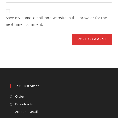
your
comment
to
website
comment
URL
Save my name, email, and website in this browser for the
(optional)
next time I comment.
For Customer
Opens
Order
in
Opens
Downloads
a
in
Opens
Account Details
new
a
in