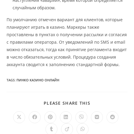
наступления «аварии», время которой определяется
случайным образом.
По умолчанию отмечен вариант для клиентов, которые
планируют играть в казино. Маркеры также
проставлены в пунктах о получении рассылки и согласия
с правилами оператора. От уведомлений по SMS и email
можно отказаться, тогда как принятие регламента входит
в число обязательных условий. Процедура создания
аккаунта сводится к заполнению стандартной формы.
TAGS
:
ПИНКО КАЗИНО ОНЛАЙН
SHARE
PLEASE SHARE THIS
THIS
CONTENT
Opens
Opens
Opens
Opens
Opens
Opens
Opens
in
in
in
in
in
in
in
a
a
a
a
a
a
a
Opens
Opens
Opens
new
new
new
new
new
new
new