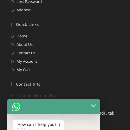
Opens
Lost Password
tab
new
a
in
Opens
Address
tab
new
a
in
tab
new
a
Quick Links
tab
new
Opens
Home
tab
in
Opens
About Us
a
in
Opens
Contact Us
new
a
in
Opens
My Account
tab
new
a
in
Opens
My Cart
tab
new
a
in
tab
new
a
Contact Info
tab
new
Associated with quality
tab
Address:
Nepatgaon road , Nagane Vasti, ozewadi , tal:
pandharpur dist: solapur , 413304
How can I help you? :)
01:37
Phone: