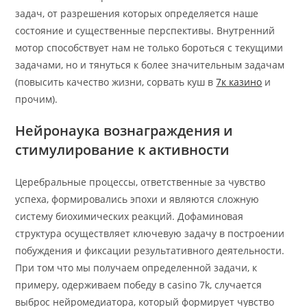
задач, от разрешения которых определяется наше
состояние и существенные перспективы. Внутренний
мотор способствует нам не только бороться с текущими
задачами, но и тянуться к более значительным задачам
(повысить качество жизни, сорвать куш в
7к казино
и
прочим).
Нейронаука вознаграждения и
стимулирование к активности
Церебральные процессы, ответственные за чувство
успеха, формировались эпохи и являются сложную
систему биохимических реакций. Дофаминовая
структура осуществляет ключевую задачу в построении
побуждения и фиксации результативного деятельности.
При том что мы получаем определенной задачи, к
примеру, одерживаем победу в casino 7k, случается
выброс нейромедиатора, который формирует чувство