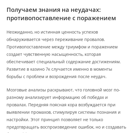
Получаем знания на неудачах:
противопоставление с поражением
Неожиданно, но истинная ценность успехов
обнаруживается через переживание провалов.
Противопоставление между триумфом и поражением
создает чувственную насыщенность, которая
обеспечивает специальный содержание достижениям.
Развитие в казино 7к случается именно в моменты
борьбы с проблем и возрождения после неудач.
Мозговые анализы раскрывают, что головной мозг по-
разному анализирует информацию об победах и
провалах. Передняя поясная кора возбуждается при
выявлении промахов, стимулируя системы познания и
настройки. Этот принцип позволяет не только
предотвращать воспроизведение ошибок, но и создавать