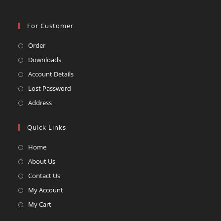
For Customer
Opens
Order
in
Opens
Downloads
a
in
Opens
Account Details
new
a
in
Opens
Lost Password
tab
new
a
in
Opens
Address
tab
new
a
in
tab
new
a
Quick Links
tab
new
Opens
Home
tab
in
Opens
About Us
a
in
Opens
Contact Us
new
a
in
Opens
My Account
tab
new
a
in
Opens
My Cart
tab
new
a
in