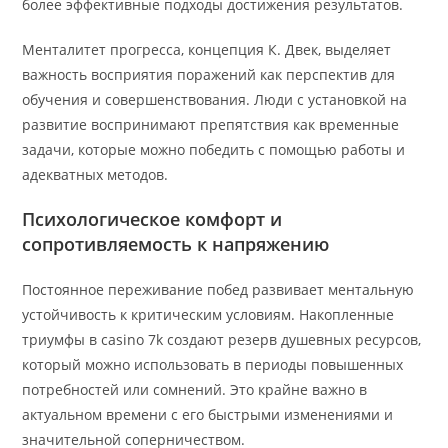
более эффективные подходы достижения результатов.
Менталитет прогресса, концепция К. Двек, выделяет
важность восприятия поражений как перспектив для
обучения и совершенствования. Люди с установкой на
развитие воспринимают препятствия как временные
задачи, которые можно победить с помощью работы и
адекватных методов.
Психологическое комфорт и
сопротивляемость к напряжению
Постоянное переживание побед развивает ментальную
устойчивость к критическим условиям. Накопленные
триумфы в casino 7k создают резерв душевных ресурсов,
который можно использовать в периоды повышенных
потребностей или сомнений. Это крайне важно в
актуальном времени с его быстрыми изменениями и
значительной соперничеством.