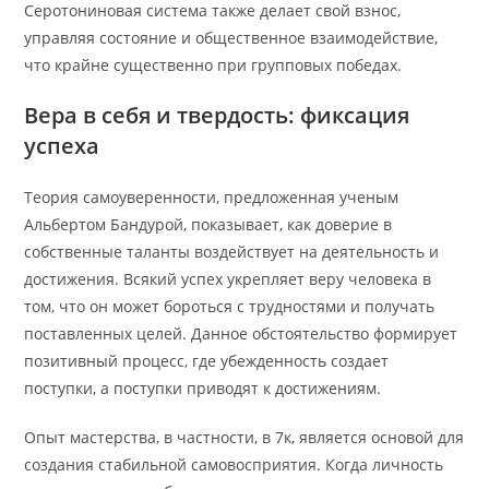
Серотониновая система также делает свой взнос,
управляя состояние и общественное взаимодействие,
что крайне существенно при групповых победах.
Вера в себя и твердость: фиксация
успеха
Теория самоуверенности, предложенная ученым
Альбертом Бандурой, показывает, как доверие в
собственные таланты воздействует на деятельность и
достижения. Всякий успех укрепляет веру человека в
том, что он может бороться с трудностями и получать
поставленных целей. Данное обстоятельство формирует
позитивный процесс, где убежденность создает
поступки, а поступки приводят к достижениям.
Опыт мастерства, в частности, в 7к, является основой для
создания стабильной самовосприятия. Когда личность