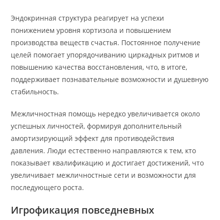
Эндокринная структура реагирует на успехи
понижением уровня кортизола и повышением
производства веществ счастья. Постоянное получение
целей помогает упорядочиванию циркадных ритмов и
повышению качества восстановления, что, в итоге,
поддерживает познавательные возможности и душевную
стабильность.
Межличностная помощь нередко увеличивается около
успешных личностей, формируя дополнительный
амортизирующий эффект для противодействия
давления. Люди естественно направляются к тем, кто
показывает квалификацию и достигает достижений, что
увеличивает межличностные сети и возможности для
последующего роста.
Игрофикация повседневных